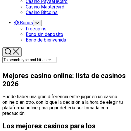
Casino PaysafeCard
Casino Mastercard
Casino Bitcoins
🤑 Bonos
Toggle
Child
Freespins
Menu
Bono sin deposito
Bono de bienvenida
Mejores casino online: lista de casinos
2026
Puede haber una gran diferencia entre jugar en un casino
online o en otro, con lo que la decisión a la hora de elegir tu
plataforma online para jugar debería ser tomada con
precaución.
Los mejores casinos para los