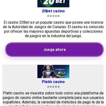
20bet casino
⭐⭐⭐⭐⭐
El casino 20Bet es un popular casino que posee una licencia
de la Autoridad de Juegos de Curazao. El casino es conocido
por ofrecer las mayores apuestas deportivas y colecciones
de juegos en la industria del juego.
Juega ahora
Platin casino
⭐⭐⭐⭐⭐
Platin casino se muestra sobre todo como una plataforma de
juegos de casino online bastante completa para sus usuarios
españoles. Además, la variedad de métodos de pago le da la