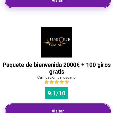
Visitar
Paquete de bienvenida 2000€ + 100 giros
gratis
Calificación del usuario:
9.1/10
Visitar