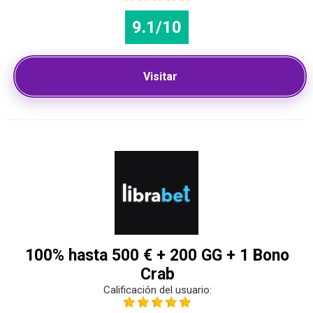
9.1/10
Visitar
100% hasta 500 € + 200 GG + 1 Bono
Crab
Calificación del usuario: