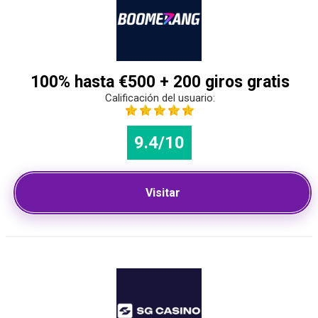
100% hasta €500 + 200 giros gratis
Calificación del usuario:
9.4/10
Visitar