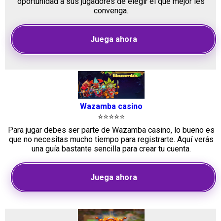
oportunidad a sus jugadores de elegir el que mejor les
convenga.
Juega ahora
Wazamba casino
⭐⭐⭐⭐⭐
Para jugar debes ser parte de Wazamba casino, lo bueno es
que no necesitas mucho tiempo para registrarte. Aquí verás
una guía bastante sencilla para crear tu cuenta.
Juega ahora