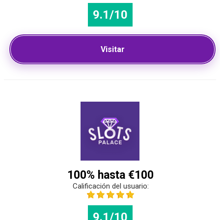
9.1/10
Visitar
100% hasta €100
Calificación del usuario:
9.1/10