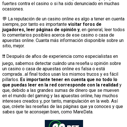
fuertes contra el casino o si ha sido denunciado en muchas
ocasiones.
💬 La reputación de un casino online es algo a tener en cuenta
siempre, por tanto es importante
visitar foros de
jugadores, leer páginas de opinión y
, en general, leer todos
lo comentarios posibles acerca de ese casino o casa de
apuestas online. Cuanta más información disponible sobre un
sitio, mejor.
❗❗ Después de años de experiencia como especialistas en
juego, sabemos detectar cuándo una reseña u opinión sobre
un casino o casa de apuestas online es falsa o está
comprada…al final todos usan los mismos trucos y es fácil
pillarlos.
Es importante tener en cuenta que no todo lo
que puedas leer en la red corresponde con la realidad
y
que, debido a las grandes sumas de dinero que se mueven
en el mundo del gaming y las apuestas online, hay muchos
intereses creados y, por tanto, manipulación en la web. Así
que, créete las reseñas de las páginas que ya conoces y que
sabes que te aconsejan bien, como MareData.