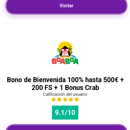
Visitar
Bono de Bienvenida 100% hasta 500€ +
200 FS + 1 Bonus Crab
Calificación del usuario:
9.1/10