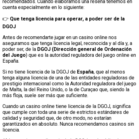
recomendados. Cuando elaboramos una reseña tenemos en
cuenta especialmente en lo siguiente:
👉
Que tenga licencia para operar, a poder ser de la
DGOJ
Antes de recomendarte jugar en un casino online nos
aseguramos que tenga licencia legal, reconocida y al día y, a
poder ser, de la
DGOJ (Dirección general de Ordenación
del Juego
) que es la autoridad reguladora del juego online en
España.
Si no tiene licencia de la DGOJ de
España
, que al menos
tenga alguna licencia de una de las entidades reguladoras de
prestigio internacional como la Autoridad reguladora del juego
de Malta, la del Reino Unido, o la de Curaçao que, siendo la
más floja, suele ser más que suficiente.
Cuando un casino online tiene licencia de la DGOJ, significa
que cumple con toda una serie de estrictos estándares de
calidad y seguridad que, de otro modo, no estarían
garantizados en absoluto. Nunca recomendamos casinos sin
licencia.