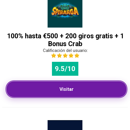
100% hasta €500 + 200 giros gratis + 1
Bonus Crab
Calificación del usuario:
9.5/10
Visitar