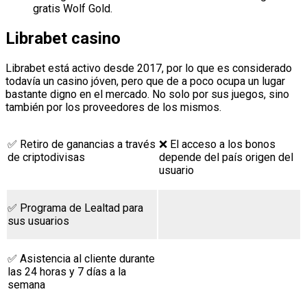
gratis Wolf Gold.
Librabet casino
Librabet está activo desde 2017, por lo que es considerado
todavía un casino jóven, pero que de a poco ocupa un lugar
bastante digno en el mercado. No solo por sus juegos, sino
también por los proveedores de los mismos.
✅ Retiro de ganancias a través
❌ El acceso a los bonos
de criptodivisas
depende del país origen del
usuario
✅ Programa de Lealtad para
sus usuarios
✅ Asistencia al cliente durante
las 24 horas y 7 días a la
semana