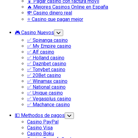
📱 Pagar casino con factura móvil
🔥 Mejores Casinos Online en España
💸 Casino dinero real
⭐️ Casino que pagan mejor
Current
🎮 Casino Nuevos
Toggle
Page
Child
Current
✅ Spinanga casino
Menu
Parent
Page:
✅ My Empire casino
✅ Alf casino
✅ Holland casino
✅ Daznbet casino
✅ Tonybet casino
✅ 20Bet casino
✅ Winamax casino
✅ National casino
✅ Unique casino
✅ Vegasplus casino
✅ Machance casino
💵 Methodos de pagos
Toggle
Child
Casino PayPal
Menu
Casino Visa
Casino Boku