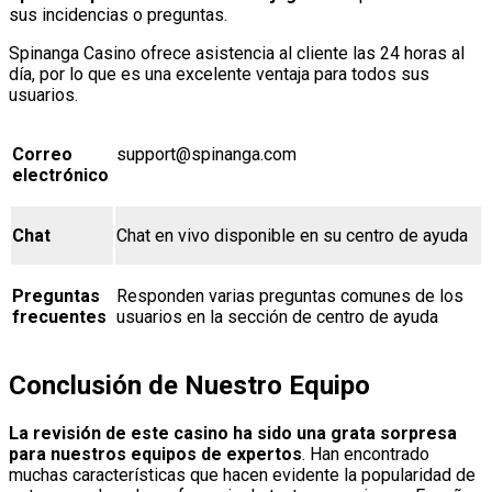
sus incidencias o preguntas.
Spinanga Casino ofrece asistencia al cliente las 24 horas al
día, por lo que es una excelente ventaja para todos sus
usuarios.
Correo
support@spinanga.com
electrónico
Chat
Chat en vivo disponible en su centro de ayuda
Preguntas
Responden varias preguntas comunes de los
frecuentes
usuarios en la sección de centro de ayuda
Conclusión de Nuestro Equipo
La revisión de este casino ha sido una grata sorpresa
para nuestros equipos de expertos
. Han encontrado
muchas características que hacen evidente la popularidad de