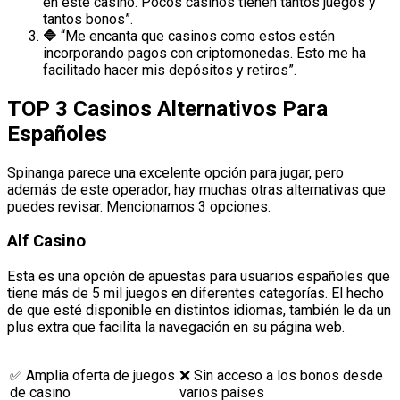
en este casino. Pocos casinos tienen tantos juegos y
tantos bonos”.
🔷
“Me encanta que casinos como estos estén
incorporando pagos con criptomonedas. Esto me ha
facilitado hacer mis depósitos y retiros”.
TOP 3 Casinos Alternativos Para
Españoles
Spinanga parece una excelente opción para jugar, pero
además de este operador, hay muchas otras alternativas que
puedes revisar. Mencionamos 3 opciones.
Alf Casino
Esta es una opción de apuestas para usuarios españoles que
tiene más de 5 mil juegos en diferentes categorías. El hecho
de que esté disponible en distintos idiomas, también le da un
plus extra que facilita la navegación en su página web.
✅ Amplia oferta de juegos
❌ Sin acceso a los bonos desde
de casino
varios países