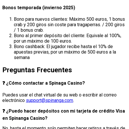
Bonos temporada (invierno 2025)
Bono para nuevos clientes: Máximo 500 euros, 1 bonus
crab y 200 giros sin coste para tragaperras. / 200 giros
/ 1 bonus crab.
Bono al primer depósito del cliente: Equivale al 100%,
por un máximo de 100 euros.
Bono cashback: El jugador recibe hasta el 10% de
apuestas previas, por un máximo de 500 euros a la
semana
Preguntas Frecuentes
❓ ¿Cómo contactar a Spinaga Casino?
Puedes usar el chat virtual de su web o escribir al correo
electrónico
support@spinanga.com
.
❓ ¿Puedo hacer depósitos con mi tarjeta de crédito Visa
en Spinanga Casino?
No, hasta el momento solo permiten hacer retiros a través de