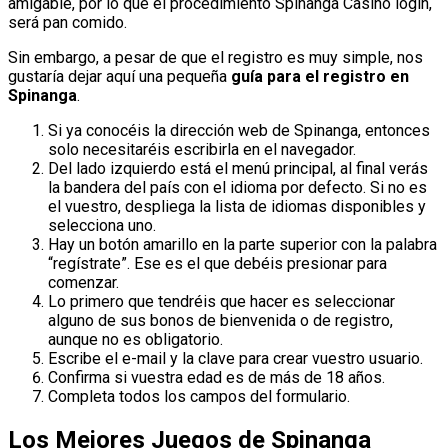
amigable, por lo que el procedimiento Spinanga Casino login,
será pan comido.
Sin embargo, a pesar de que el registro es muy simple, nos
gustaría dejar aquí una pequeña
guía para el registro en
Spinanga
.
Si ya conocéis la dirección web de Spinanga, entonces
solo necesitaréis escribirla en el navegador.
Del lado izquierdo está el menú principal, al final verás
la bandera del país con el idioma por defecto. Si no es
el vuestro, despliega la lista de idiomas disponibles y
selecciona uno.
Hay un botón amarillo en la parte superior con la palabra
“regístrate”. Ese es el que debéis presionar para
comenzar.
Lo primero que tendréis que hacer es seleccionar
alguno de sus bonos de bienvenida o de registro,
aunque no es obligatorio.
Escribe el e-mail y la clave para crear vuestro usuario.
Confirma si vuestra edad es de más de 18 años.
Completa todos los campos del formulario.
Los Mejores Juegos de Spinanga