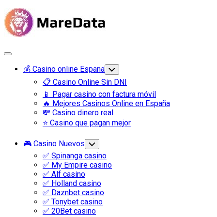
Skip
to
content
Expand
Menu
💰 Casino online Espana
Toggle
Child
📋 Casino Online Sin DNI
Menu
📱 Pagar casino con factura móvil
🔥 Mejores Casinos Online en España
💸 Casino dinero real
⭐️ Casino que pagan mejor
Current
🎮 Casino Nuevos
Toggle
Page
Child
Current
✅ Spinanga casino
Menu
Parent
Page:
✅ My Empire casino
✅ Alf casino
✅ Holland casino
✅ Daznbet casino
✅ Tonybet casino
✅ 20Bet casino