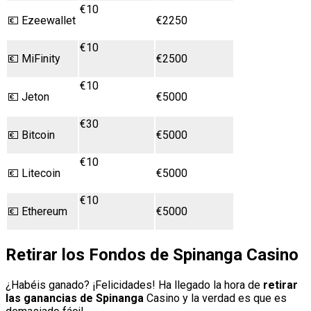
€10
💶
Ezeewallet
€2250
€10
💶
MiFinity
€2500
€10
💶
Jeton
€5000
€30
💶
Bitcoin
€5000
€10
💶
Litecoin
€5000
€10
💶
Ethereum
€5000
Retirar los Fondos de Spinanga Casino
¿Habéis ganado? ¡Felicidades! Ha llegado la hora de
retirar
las ganancias de Spinanga
Casino y la verdad es que es