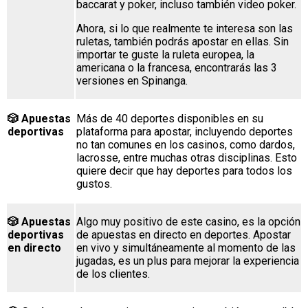
baccarat y poker, incluso también video poker.
Ahora, si lo que realmente te interesa son las
ruletas, también podrás apostar en ellas. Sin
importar te guste la ruleta europea, la
americana o la francesa, encontrarás las 3
versiones en Spinanga.
🎲 Apuestas
Más de 40 deportes disponibles en su
deportivas
plataforma para apostar, incluyendo deportes
no tan comunes en los casinos, como dardos,
lacrosse, entre muchas otras disciplinas. Esto
quiere decir que hay deportes para todos los
gustos.
🎲 Apuestas
Algo muy positivo de este casino, es la opción
deportivas
de apuestas en directo en deportes. Apostar
en directo
en vivo y simultáneamente al momento de las
jugadas, es un plus para mejorar la experiencia
de los clientes.