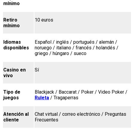
mínimo
Retiro
10 euros
mínimo
Idiomas
Español / inglés / portugués / alemán /
disponibles
noruego / italiano / francés / holandés /
griego / húngaro / sueco
Casino en
Sí
vivo
Tipo de
Blackjack / Baccarat / Poker / Video Poker /
juegos
Ruleta
/ Tragaperras
Atención al
Chat virtual / correo electrónico / Preguntas
cliente
Frecuentes