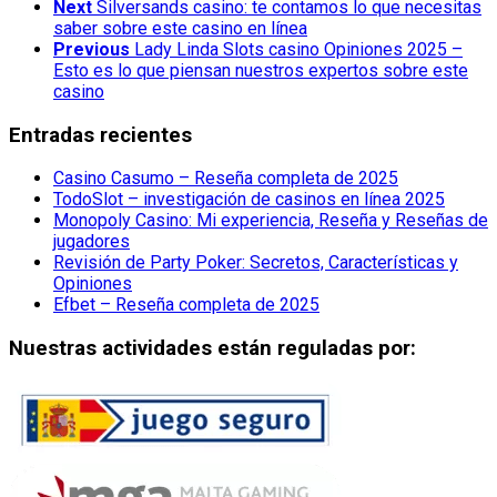
Next
Silversands casino: te contamos lo que necesitas
saber sobre este casino en línea
Previous
Lady Linda Slots casino Opiniones 2025 –
Esto es lo que piensan nuestros expertos sobre este
casino
Entradas recientes
Casino Casumo – Reseña completa de 2025
TodoSlot – investigación de casinos en línea 2025
Monopoly Casino: Mi experiencia, Reseña y Reseñas de
jugadores
Revisión de Party Poker: Secretos, Características y
Opiniones
Efbet – Reseña completa de 2025
Nuestras actividades están reguladas por: