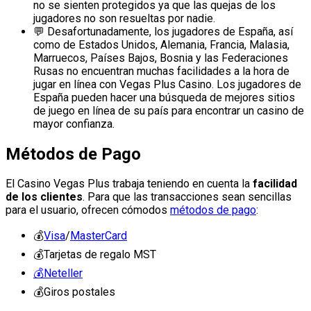
no se sienten protegidos ya que las quejas de los
jugadores no son resueltas por nadie.
💬 Desafortunadamente, los jugadores de España, así
como de Estados Unidos, Alemania, Francia, Malasia,
Marruecos, Países Bajos, Bosnia y las Federaciones
Rusas no encuentran muchas facilidades a la hora de
jugar en línea con Vegas Plus Casino. Los jugadores de
España pueden hacer una búsqueda de mejores sitios
de juego en línea de su país para encontrar un casino de
mayor confianza.
Métodos de Pago
El Casino Vegas Plus trabaja teniendo en cuenta la
facilidad
de los clientes
. Para que las transacciones sean sencillas
para el usuario, ofrecen cómodos
métodos de pago
:
💰
Visa
/
MasterCard
💰Tarjetas de regalo MST
💰Neteller
💰Giros postales