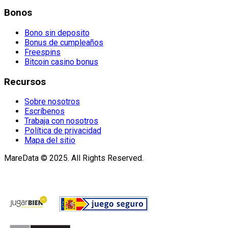
Bonos
Bono sin deposito
Bonus de cumpleaños
Freespins
Bitcoin casino bonus
Recursos
Sobre nosotros
Escríbenos
Trabaja con nosotros
Política de privacidad
Mapa del sitio
MareData © 2025. All Rights Reserved.