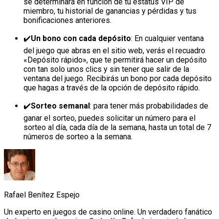
se determinará en función de tu estatus VIP de
miembro, tu historial de ganancias y pérdidas y tus
bonificaciones anteriores.
✔️
Un bono con cada depósito
: En cualquier ventana
del juego que abras en el sitio web, verás el recuadro
«Depósito rápido», que te permitirá hacer un depósito
con tan solo unos clics y sin tener que salir de la
ventana del juego. Recibirás un bono por cada depósito
que hagas a través de la opción de depósito rápido.
✔️
Sorteo semanal
: para tener más probabilidades de
ganar el sorteo, puedes solicitar un número para el
sorteo al día, cada día de la semana, hasta un total de 7
números de sorteo a la semana.
Rafael Benítez Espejo
Un experto en juegos de casino online. Un verdadero fanático