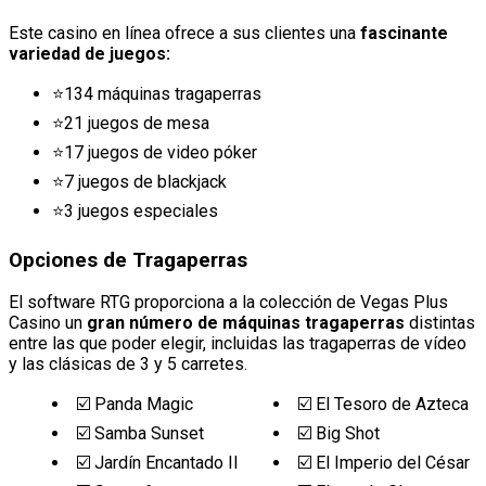
Este casino en línea ofrece a sus clientes una
fascinante
variedad de juegos:
⭐️134 máquinas tragaperras
⭐️21 juegos de mesa
⭐️17 juegos de video póker
⭐️7 juegos de blackjack
⭐️3 juegos especiales
Opciones de Tragaperras
El software RTG proporciona a la colección de Vegas Plus
Casino un
gran número de máquinas tragaperras
distintas
entre las que poder elegir, incluidas las tragaperras de vídeo
y las clásicas de 3 y 5 carretes.
☑️ Panda Magic
☑️ El Tesoro de Azteca
☑️ Samba Sunset
☑️ Big Shot
☑️ Jardín Encantado II
☑️ El Imperio del César