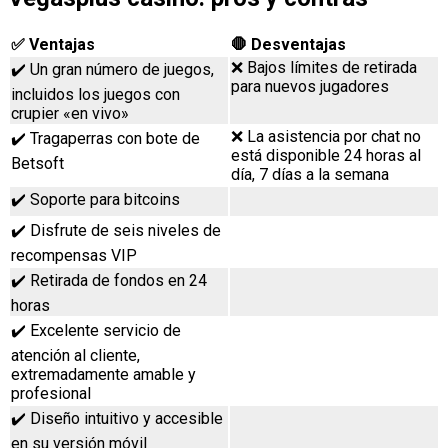
✅ Ventajas
🛑 Desventajas
❌ Bajos límites de retirada
✔️ Un gran número de juegos,
para nuevos jugadores
incluidos los juegos con
crupier «en vivo»
❌ La asistencia por chat no
✔️ Tragaperras con bote de
está disponible 24 horas al
Betsoft
día, 7 días a la semana
✔️ Soporte para bitcoins
✔️ Disfrute de seis niveles de
recompensas VIP
✔️ Retirada de fondos en 24
horas
✔️ Excelente servicio de
atención al cliente,
extremadamente amable y
profesional
✔️ Diseño intuitivo y accesible
en su versión móvil