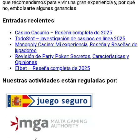
que recomendamos para vivir una gran experiencia y, por qué
no, embolsarte algunas ganancias.
Entradas recientes
Casino Casumo – Reseña completa de 2025
TodoSlot – investigación de casinos en línea 2025
Monopoly Casino: Mi experiencia, Reseña y Reseñas de
jugadores
Revisión de Party Poker: Secretos, Características y
Opiniones
Efbet – Reseña completa de 2025
Nuestras actividades están reguladas por: