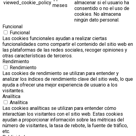
viewed_cookie_policy
almacenar si el usuario ha
meses
consentido o no el uso de
cookies. No almacena
ningún dato personal.
Funcional
Funcional
Las cookies funcionales ayudan a realizar ciertas
funcionalidades como compartir el contenido del sitio web en
las plataformas de las redes sociales, recoger opiniones y
otras características de terceros.
Rendimiento
Rendimiento
Las cookies de rendimiento se utilizan para entender y
analizar los índices de rendimiento clave del sitio web, lo que
ayuda a ofrecer una mejor experiencia de usuario a los
visitantes.
Analítica
Analítica
Las cookies analíticas se utilizan para entender cómo
interactúan los visitantes con el sitio web. Estas cookies
ayudan a proporcionar información sobre las métricas del
número de visitantes, la tasa de rebote, la fuente de tráfico,
etc.