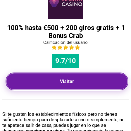
100% hasta €500 + 200 giros gratis + 1
Bonus Crab
Calificación del usuario:
9.7/10
Visitar
Si te gustan los establecimientos físicos pero no tienes
suficiente tiempo para desplazarte a uno o simplemente, no
te apetece salir de casa, puedes jugar en lo que se
denominan
«casinos en vivo»
. Te proporcionarán la misma