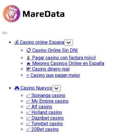
Skip
to
content
Expand
Menu
💰 Casino online Espana
Toggle
Child
📋 Casino Online Sin DNI
Menu
📱 Pagar casino con factura móvil
🔥 Mejores Casinos Online en España
💸 Casino dinero real
⭐️ Casino que pagan mejor
🎮 Casino Nuevos
Toggle
Child
✅ Spinanga casino
Menu
✅ My Empire casino
✅ Alf casino
✅ Holland casino
✅ Daznbet casino
✅ Tonybet casino
✅ 20Bet casino