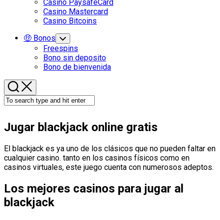
Casino PaysafeCard
Casino Mastercard
Casino Bitcoins
🤑 Bonos
Toggle
Child
Freespins
Menu
Bono sin deposito
Bono de bienvenida
Jugar blackjack online gratis
El blackjack es ya uno de los clásicos que no pueden faltar en
cualquier casino. tanto en los casinos físicos como en
casinos virtuales, este juego cuenta con numerosos adeptos.
Los mejores casinos para jugar al
blackjack