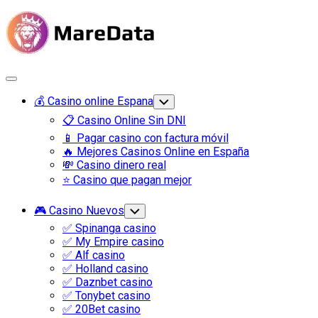
Skip
to
content
Expand
Menu
💰 Casino online Espana
Toggle
Child
📋 Casino Online Sin DNI
Menu
📱 Pagar casino con factura móvil
🔥 Mejores Casinos Online en España
💸 Casino dinero real
⭐️ Casino que pagan mejor
🎮 Casino Nuevos
Toggle
Child
✅ Spinanga casino
Menu
✅ My Empire casino
✅ Alf casino
✅ Holland casino
✅ Daznbet casino
✅ Tonybet casino
✅ 20Bet casino