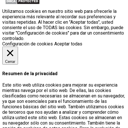
Utilizamos cookies en nuestro sitio web para ofrecerle la
experiencia más relevante al recordar sus preferencias y
visitas repetidas. Al hacer clic en "Aceptar todas", usted
consiente el uso de TODAS las cookies. Sin embargo, puede
visitar "Configuración de cookies" para dar un consentimiento
controlado.
Configuración de cookies
Aceptar todas
Cerrar
Resumen de la privacidad
Este sitio web utiliza cookies para mejorar su experiencia
mientras navega por el sitio web. De ellas, las cookies
clasificadas como necesarias se almacenan en su navegador,
ya que son esenciales para el funcionamiento de las
funciones básicas del sitio web. También utilizamos cookies
de terceros que nos ayudan a analizar y comprender cómo
utiliza usted este sitio web. Estas cookies se almacenan en
su navegador sólo con su consentimiento. También tiene la