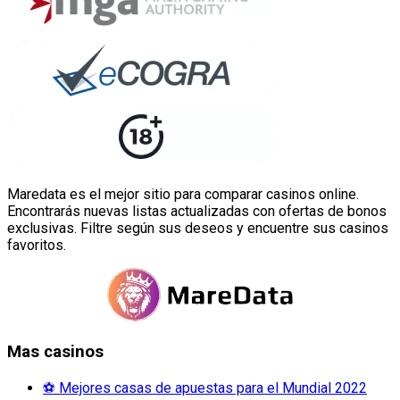
Maredata es el mejor sitio para comparar casinos online.
Encontrarás nuevas listas actualizadas con ofertas de bonos
exclusivas. Filtre según sus deseos y encuentre sus casinos
favoritos.
Mas casinos
⚽ Mejores casas de apuestas para el Mundial 2022