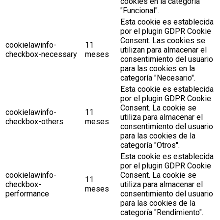
cookies en la categoría
"Funcional".
Esta cookie es establecida
por el plugin GDPR Cookie
Consent. Las cookies se
cookielawinfo-
11
utilizan para almacenar el
checkbox-necessary
meses
consentimiento del usuario
para las cookies en la
categoría "Necesario".
Esta cookie es establecida
por el plugin GDPR Cookie
Consent. La cookie se
cookielawinfo-
11
utiliza para almacenar el
checkbox-others
meses
consentimiento del usuario
para las cookies de la
categoría "Otros".
Esta cookie es establecida
por el plugin GDPR Cookie
cookielawinfo-
Consent. La cookie se
11
checkbox-
utiliza para almacenar el
meses
performance
consentimiento del usuario
para las cookies de la
categoría "Rendimiento".