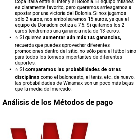
Copa Italia entre el Inter y el Bolonia. El equipo milanés
es claramente favorito, pero queremos arriesgarnos a
apostar por una victoria del Bolonia. Si nos jugamos
sólo 2 euros, nos embolsaremos 15 euros, ya que el
equipo de Donadoni cotiza a 7,5. Si quitamos los 2
euros tendremos una ganancia neta de 13 euros.
⭐️ Si quieres
aumentar aún más tus ganancias,
recuerda que puedes aprovechar diferentes
promociones dentro del sitio, no sólo para el fútbol sino
para todos los torneos importantes de diferentes
deportes.
⭐️ Si
comparamos las probabilidades de otras
disciplinas
como el baloncesto, el tenis, etc., de nuevo,
las probabilidades de Winamax son un poco más bajas
que la media del mercado.
Análisis de los Métodos de pago