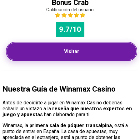
Bonus Crab
Calificación del usuario:
9.7/10
Visitar
Nuestra Guía de Winamax Casino
Antes de decidirte a jugar en Winamax Casino deberías
echarle un vistazo a la
reseña que nuestros expertos en
juego y apuestas
han elaborado para ti.
Winamax, la
primera sala de póquer transalpina,
está a
punto de entrar en España. La casa de apuestas, muy
apreciada en el extranjero, está a punto de obtener las