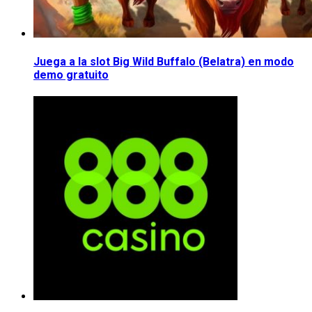
Juega a la slot Big Wild Buffalo (Belatra) en modo
demo gratuito