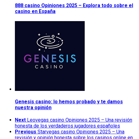
888 casino Opiniones 2025 – Explora todo sobre el
casino en España
Genesis casino: lo hemos probado y te damos
nuestra opinión
Next
Leovegas casino Opiniones 2025 – Una revisión
honesta de los verdaderos jugadores españoles
Previous
Starvegas casino Opiniones 2025 – Una
revisión y opinión honesta sobre los casinos online en