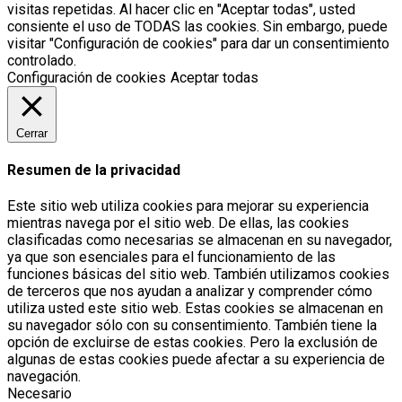
visitas repetidas. Al hacer clic en "Aceptar todas", usted
consiente el uso de TODAS las cookies. Sin embargo, puede
visitar "Configuración de cookies" para dar un consentimiento
controlado.
Configuración de cookies
Aceptar todas
Cerrar
Resumen de la privacidad
Este sitio web utiliza cookies para mejorar su experiencia
mientras navega por el sitio web. De ellas, las cookies
clasificadas como necesarias se almacenan en su navegador,
ya que son esenciales para el funcionamiento de las
funciones básicas del sitio web. También utilizamos cookies
de terceros que nos ayudan a analizar y comprender cómo
utiliza usted este sitio web. Estas cookies se almacenan en
su navegador sólo con su consentimiento. También tiene la
opción de excluirse de estas cookies. Pero la exclusión de
algunas de estas cookies puede afectar a su experiencia de
navegación.
Necesario