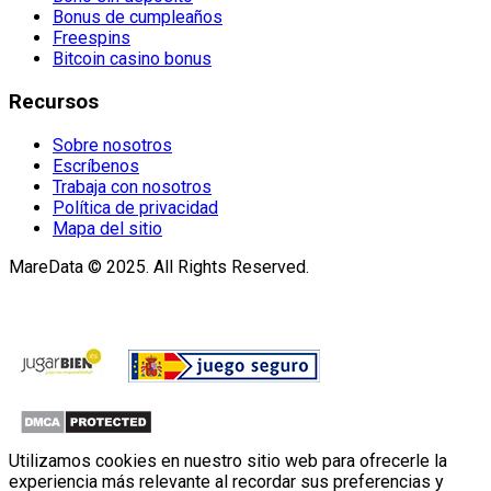
Bonus de cumpleaños
Freespins
Bitcoin casino bonus
Recursos
Sobre nosotros
Escríbenos
Trabaja con nosotros
Política de privacidad
Mapa del sitio
MareData © 2025. All Rights Reserved.
Utilizamos cookies en nuestro sitio web para ofrecerle la
experiencia más relevante al recordar sus preferencias y