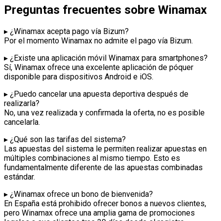
Preguntas frecuentes sobre Winamax
▸ ¿Winamax acepta pago vía Bizum?
Por el momento Winamax no admite el pago vía Bizum.
▸ ¿Existe una aplicación móvil Winamax para smartphones?
Sí, Winamax ofrece una excelente aplicación de póquer
disponible para dispositivos Android e iOS.
▸ ¿Puedo cancelar una apuesta deportiva después de
realizarla?
No, una vez realizada y confirmada la oferta, no es posible
cancelarla.
▸ ¿Qué son las tarifas del sistema?
Las apuestas del sistema le permiten realizar apuestas en
múltiples combinaciones al mismo tiempo. Esto es
fundamentalmente diferente de las apuestas combinadas
estándar.
▸ ¿Winamax ofrece un bono de bienvenida?
En España está prohibido ofrecer bonos a nuevos clientes,
pero Winamax ofrece una amplia gama de promociones