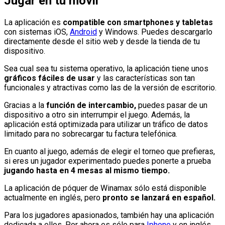
Jugar en tu móvil
La aplicación es
compatible con smartphones y tabletas
con sistemas iOS,
Android
y Windows. Puedes descargarlo
directamente desde el sitio web y desde la tienda de tu
dispositivo.
Sea cual sea tu sistema operativo, la aplicación tiene unos
gráficos fáciles de usar
y las características son tan
funcionales y atractivas como las de la versión de escritorio.
Gracias a la
función de intercambio,
puedes pasar de un
dispositivo a otro sin interrumpir el juego. Además, la
aplicación está optimizada para utilizar un tráfico de datos
limitado para no sobrecargar tu factura telefónica.
En cuanto al juego, además de elegir el torneo que prefieras,
si eres un jugador experimentado puedes ponerte a prueba
jugando hasta en 4 mesas al mismo tiempo.
La aplicación de póquer de Winamax sólo está disponible
actualmente en inglés, pero
pronto se lanzará en español.
Para los jugadores apasionados, también hay una aplicación
dedicada a ellos. Por ahora es sólo para
Iphone
y en inglés,