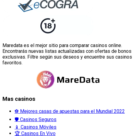
Maredata es el mejor sitio para comparar casinos online.
Encontrarás nuevas listas actualizadas con ofertas de bonos
exclusivas. Filtre según sus deseos y encuentre sus casinos
favoritos.
Mas casinos
⚽ Mejores casas de apuestas para el Mundial 2022
🛡️ Casinos Seguros
📱 Casinos Móviles
🏆 Casinos En Vivo