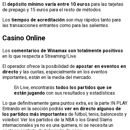
El
depósito mínimo varía entre 10 euros
para las tarjetas
de prepago y 15 euros para el resto de métodos.
Los
tiempos de acreditación
son muy rápidos tanto para
las transacciones entrantes como para las salientes.
Casino Online
Los
comentarios de Winamax son totalmente positivos
en lo que respecta a Streaming/Live.
El operador ofrece la posibilidad de
apostar en eventos en
directo
y las cuotas, especialmente en los eventos
importantes, están en la media del mercado.
En Live, encontrarás
todos los partidos que se
están jugando
con sus resultados y estadísticas.
Lo que definitivamente gana puntos extra, es la parte IN PLAY.
Entrando en la sección podrás
ver en directo algunos de
los partidos más importantes
de fútbol, tenis, baloncesto y
voleibol. Ver los partidos de la NBA o los Grand Slams
internacionales ya no es una quimera, ni se necesita un