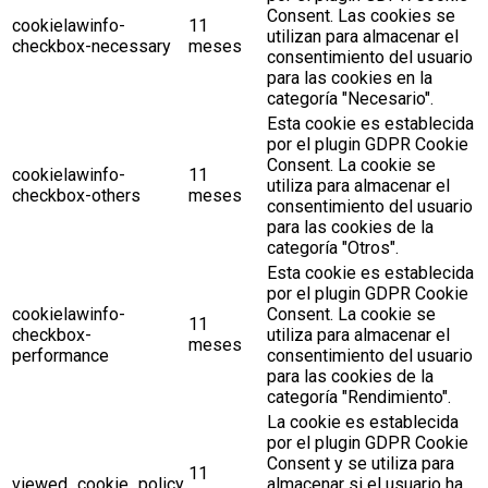
Consent. Las cookies se
cookielawinfo-
11
utilizan para almacenar el
checkbox-necessary
meses
consentimiento del usuario
para las cookies en la
categoría "Necesario".
Esta cookie es establecida
por el plugin GDPR Cookie
Consent. La cookie se
cookielawinfo-
11
utiliza para almacenar el
checkbox-others
meses
consentimiento del usuario
para las cookies de la
categoría "Otros".
Esta cookie es establecida
por el plugin GDPR Cookie
cookielawinfo-
Consent. La cookie se
11
checkbox-
utiliza para almacenar el
meses
performance
consentimiento del usuario
para las cookies de la
categoría "Rendimiento".
La cookie es establecida
por el plugin GDPR Cookie
Consent y se utiliza para
11
viewed_cookie_policy
almacenar si el usuario ha