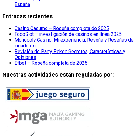
España
Entradas recientes
Casino Casumo – Reseña completa de 2025
TodoSlot – investigación de casinos en línea 2025
Monopoly Casino: Mi experiencia, Reseña y Reseñas de
jugadores
Revisión de Party Poker: Secretos, Características y
Opiniones
Efbet – Reseña completa de 2025
Nuestras actividades están reguladas por: