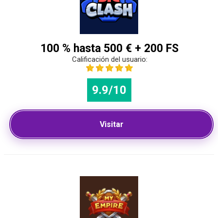
100 % hasta 500 € + 200 FS
Calificación del usuario:
9.9/10
Visitar