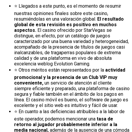
⭐️ Llegados a este punto, es el momento de resumir
nuestras opiniones finales sobre este casino,
resumiéndolas en una valoración global.
El resultado
global de esta revisión es positivo en muchos
aspectos.
El casino ofrecido por StarVegas se
distingue, en efecto, por un catálogo de juegos
caracterizado por una buena variedad y heterogeneidad,
acompañado de la presencia de títulos de juegos casi
inalcanzables, de tragaperras populares de extrema
calidad y de una plataforma en vivo de absoluta
excelencia weblog Evolution Gaming.
⭐️ Otros méritos están representados por la
actividad
promocional y la presencia de un Club VIP muy
conveniente,
un servicio de atención al cliente
siempre eficiente y preparado, una plataforma de casino
segura y fiable también en el ámbito de los pagos en
línea. El casino móvil es bueno, el software de juego es
excelente y el sitio web es intuitivo y fácil de usar.
⭐️ En cuanto a las deficiencias atribuibles a la labor de
este operador, podemos mencionar una
tasa de
retorno al jugador probablemente inferior a la
media nacional,
además de la ausencia de una cómoda