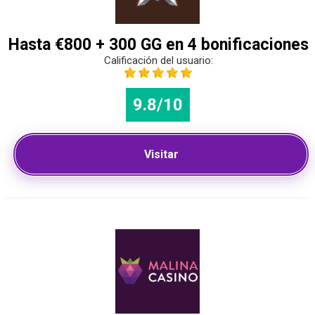
Hasta €800 + 300 GG en 4 bonificaciones
Calificación del usuario:
9.8/10
Visitar