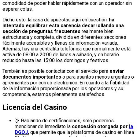
comodidad de poder hablar rápidamente con un operador sin
esperar colas.
Dicho esto, la casa de apuestas aquí en cuestión,
ha
intentado equilibrar esta carencia desarrollando una
sección de preguntas frecuentes
realmente bien
estructurada y completa, dividida en diferentes secciones
fácilmente accesibles y llenas de información variada.
Además, hay una centralita telefónica que normalmente está
activa de 08:00 a 20:00 de lunes a sábado, y en horario
reducido hasta las 15:00 los domingos y festivos.
También es posible contactar con el servicio para
enviar
documentos importantes
o para asuntos menos urgentes o
apremiantes por correo electrónico. En cuanto a la fiabilidad
de la información proporcionada por los operadores y su
competencia, estamos plenamente satisfechos.
Licencia del Casino
🥇 Hablando de certificaciones, sólo podemos
mencionar de inmediato la
concesión otorgada por
la
DGOJ
,
que permite que la plataforma de casino en línea