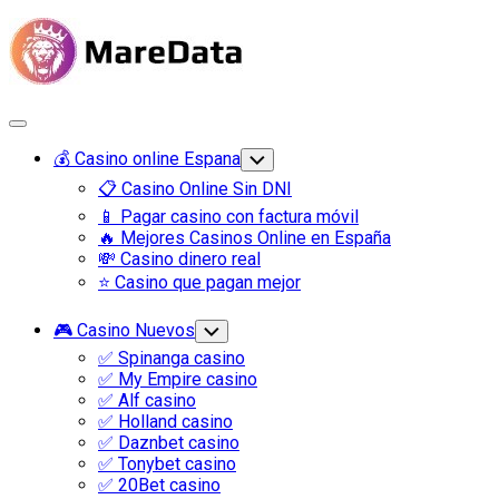
Skip
to
content
Expand
Menu
💰 Casino online Espana
Toggle
Child
📋 Casino Online Sin DNI
Menu
📱 Pagar casino con factura móvil
🔥 Mejores Casinos Online en España
💸 Casino dinero real
⭐️ Casino que pagan mejor
🎮 Casino Nuevos
Toggle
Child
✅ Spinanga casino
Menu
✅ My Empire casino
✅ Alf casino
✅ Holland casino
✅ Daznbet casino
✅ Tonybet casino
✅ 20Bet casino