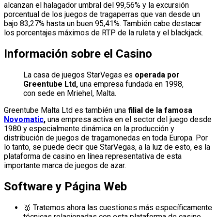
alcanzan el halagador umbral del 99,56% y la excursión
porcentual de los juegos de tragaperras que van desde un
bajo 83,27% hasta un buen 95,41%. También cabe destacar
los porcentajes máximos de RTP de la ruleta y el blackjack.
Información sobre el Casino
La casa de juegos StarVegas es
operada por
Greentube Ltd,
una empresa fundada en 1998,
con sede en Mriehel, Malta.
Greentube Malta Ltd es también una
filial de la famosa
Novomatic
,
una empresa activa en el sector del juego desde
1980 y especialmente dinámica en la producción y
distribución de juegos de tragamonedas en toda Europa. Por
lo tanto, se puede decir que StarVegas, a la luz de esto, es la
plataforma de casino en línea representativa de esta
importante marca de juegos de azar.
Software y Página Web
🥇 Tratemos ahora las cuestiones más específicamente
técnicas relacionadas con esta plataforma de casino.