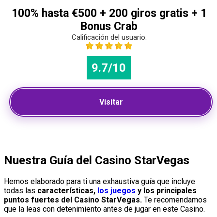
100% hasta €500 + 200 giros gratis + 1
Bonus Crab
Calificación del usuario:
9.7/10
Visitar
Nuestra Guía del Casino StarVegas
Hemos elaborado para ti una exhaustiva guía que incluye
todas las
características,
los juegos
y los principales
puntos fuertes del Casino StarVegas.
Te recomendamos
que la leas con detenimiento antes de jugar en este Casino.