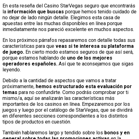
En esta reseña del Casino StarVegas seguro que encontrarás
la
información que buscas
porque hemos tenido cuidado de
no dejar de lado ningún detalle. Elegimos esta casa de
apuestas entre las muchas disponibles en línea porque
inmediatamente nos pareció excelente en muchos aspectos.
En los próximos párrafos repasaremos con detalle todas sus
características para que
veas si te interesa su plataforma
de juego.
En cierto modo estamos seguros de que así será,
porque estamos hablando de
uno de los mejores
operadores españoles.
Así que te aconsejamos que sigas
leyendo.
Debido a la cantidad de aspectos que vamos a tratar
próximamente,
hemos estructurado esta evaluación por
temas
para no confundirte. Como podrás comprobar por ti
mismo/a, aquí se analizarán las características más
importantes de los casinos en línea. Empezaremos por los
juegos y luego por el catálogo de StarVegas, que se dividirá
en diferentes secciones correspondientes a los distintos
tipos de productos en cuestión.
También hablaremos largo y tendido sobre los
bonos y en
general sobre todas las promociones activas
en la