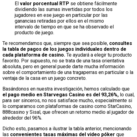
El
valor porcentual RTP
se obtiene fácilmente
dividiendo las sumas invertidas por todos los
jugadores en ese juego en particular por las
ganancias retiradas por ellos en el mismo
intervalo de tiempo en que se ha observado el
producto de juego.
Te recomendamos que, siempre que sea posible,
consultes
la tabla de pagos de los juegos individuales dentro de
cada plataforma de casino.
Te ayudará a elegir tu producto
favorito. Por supuesto, no se trata de una tasa orientativa
absoluta, pero en general puede darte mucha información
sobre el comportamiento de una tragaperras en particular o la
ventaja de la casa en un juego concreto.
Basándonos en nuestra investigación, hemos calculado que
el pago medio en Starvegas Casino es del 93,26%,
lo cual,
para ser sinceros, no nos satisface mucho, especialmente si
lo comparamos con plataformas de casino como StarCasino,
888casino y Sisal, que ofrecen un retorno medio al jugador de
alrededor del 96%.
Dicho esto, pasamos a ilustrar la tabla anterior, mencionando
las
convenientes tasas máximas del video póker
que