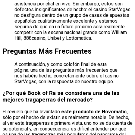
asistencia por chat en vivo. Sin embargo, estos son
defectos insignificantes de hecho: el casino StarVegas
no desfigura dentro de un grupo de casas de apuestas
españolas cualitativamente excelente y estamos
seguros de que en un futuro próximo será realmente
competir con la escena nacional grande como William
Hill, 888casino, Unibet y Lottomatica.
Preguntas Más Frecuentes
A continuación, y como colofón final de esta
página, una de las preguntas más frecuentes que
nos habéis hecho, concretamente sobre el casino
StarVegas, con la respuesta de nuestro equipo.
¿Por qué Book of Ra se considera una de las
mejores tragaperras del mercado?
El revuelo que ha levantado
este producto de Novomatic,
sólo por el hecho de existir, es realmente notable. De hecho,
al ver esta tragaperras a primera vista, uno no se da cuenta de
su potencial y, en consecuencia, es difícil entender por qué
es una de las tragaperras más populares del panorama del