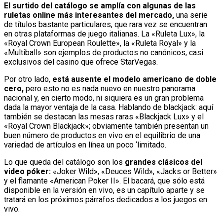
El surtido del catálogo se amplía con algunas de las
ruletas online más interesantes del mercado,
una serie
de títulos bastante particulares, que rara vez se encuentran
en otras plataformas de juego italianas. La «Ruleta Lux», la
«Royal Crown European Roulette», la «Ruleta Royal» y la
«Multiball» son ejemplos de productos no canónicos, casi
exclusivos del casino que ofrece StarVegas.
Por otro lado,
está ausente el modelo americano de doble
cero,
pero esto no es nada nuevo en nuestro panorama
nacional y, en cierto modo, ni siquiera es un gran problema
dada la mayor ventaja de la casa. Hablando de blackjack: aquí
también se destacan las mesas raras «Blackjack Lux» y el
«Royal Crown Blackjack»; obviamente también presentan un
buen número de productos en vivo en el equilibrio de una
variedad de artículos en línea un poco ‘limitado.
Lo que queda del catálogo son los
grandes clásicos del
video póker:
«Joker Wild», «Deuces Wild», «Jacks or Better»
y el flamante «American Poker II». El bacará, que sólo está
disponible en la versión en vivo, es un capítulo aparte y se
tratará en los próximos párrafos dedicados a los juegos en
vivo.