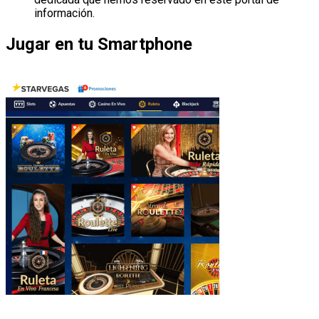
información.
Jugar en tu Smartphone