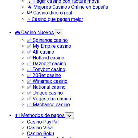
📱 Pagar casino con factura móvil
🔥 Mejores Casinos Online en España
💸 Casino dinero real
⭐️ Casino que pagan mejor
🎮 Casino Nuevos
Toggle
Child
✅ Spinanga casino
Menu
✅ My Empire casino
✅ Alf casino
✅ Holland casino
✅ Daznbet casino
✅ Tonybet casino
✅ 20Bet casino
✅ Winamax casino
✅ National casino
✅ Unique casino
✅ Vegasplus casino
✅ Machance casino
💵 Methodos de pagos
Toggle
Child
Casino PayPal
Menu
Casino Visa
Casino Boku