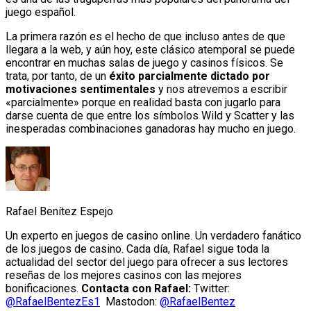
juego español.
La primera razón es el hecho de que incluso antes de que
llegara a la web, y aún hoy, este clásico atemporal se puede
encontrar en muchas salas de juego y casinos físicos. Se
trata, por tanto, de un
éxito parcialmente dictado por
motivaciones sentimentales
y nos atrevemos a escribir
«parcialmente» porque en realidad basta con jugarlo para
darse cuenta de que entre los símbolos Wild y Scatter y las
inesperadas combinaciones ganadoras hay mucho en juego.
Rafael Benítez Espejo
Un experto en juegos de casino online. Un verdadero fanático
de los juegos de casino. Cada día, Rafael sigue toda la
actualidad del sector del juego para ofrecer a sus lectores
reseñas de los mejores casinos con las mejores
bonificaciones.
Contacta con Rafael:
Twitter:
@RafaelBentezEs1
Mastodon:
@RafaelBentez