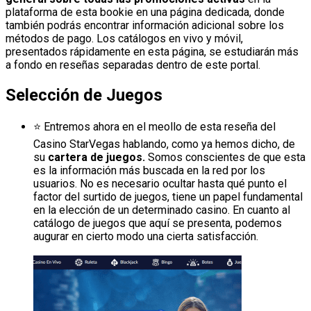
plataforma de esta bookie en una página dedicada, donde
también podrás encontrar información adicional sobre los
métodos de pago. Los catálogos en vivo y móvil,
presentados rápidamente en esta página, se estudiarán más
a fondo en reseñas separadas dentro de este portal.
Selección de Juegos
⭐️ Entremos ahora en el meollo de esta reseña del
Casino StarVegas hablando, como ya hemos dicho, de
su
cartera de juegos.
Somos conscientes de que esta
es la información más buscada en la red por los
usuarios. No es necesario ocultar hasta qué punto el
factor del surtido de juegos, tiene un papel fundamental
en la elección de un determinado casino. En cuanto al
catálogo de juegos que aquí se presenta, podemos
augurar en cierto modo una cierta satisfacción.