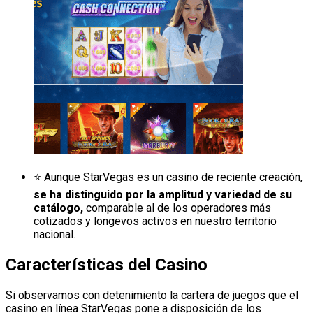
⭐️ Aunque StarVegas es un casino de reciente creación,
se ha distinguido por la amplitud y variedad de su
catálogo,
comparable al de los operadores más
cotizados y longevos activos en nuestro territorio
nacional.
Características del Casino
Si observamos con detenimiento la cartera de juegos que el
casino en línea StarVegas pone a disposición de los