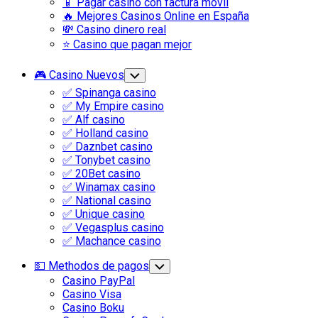
📱 Pagar casino con factura móvil
🔥 Mejores Casinos Online en España
💸 Casino dinero real
⭐️ Casino que pagan mejor
🎮 Casino Nuevos
Toggle
Child
✅ Spinanga casino
Menu
✅ My Empire casino
✅ Alf casino
✅ Holland casino
✅ Daznbet casino
✅ Tonybet casino
✅ 20Bet casino
✅ Winamax casino
✅ National casino
✅ Unique casino
✅ Vegasplus casino
✅ Machance casino
💵 Methodos de pagos
Toggle
Child
Casino PayPal
Menu
Casino Visa
Casino Boku