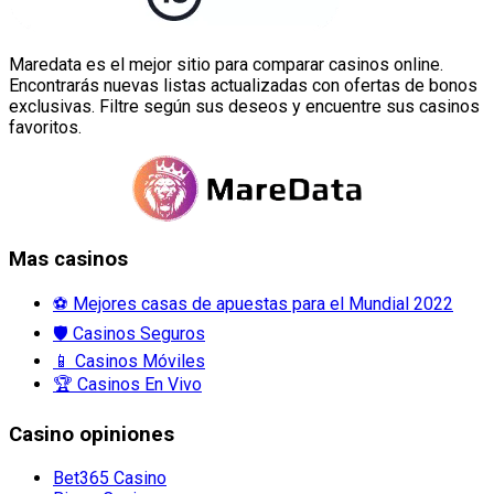
Maredata es el mejor sitio para comparar casinos online.
Encontrarás nuevas listas actualizadas con ofertas de bonos
exclusivas. Filtre según sus deseos y encuentre sus casinos
favoritos.
Mas casinos
⚽ Mejores casas de apuestas para el Mundial 2022
🛡️ Casinos Seguros
📱 Casinos Móviles
🏆 Casinos En Vivo
Casino opiniones
Bet365 Casino