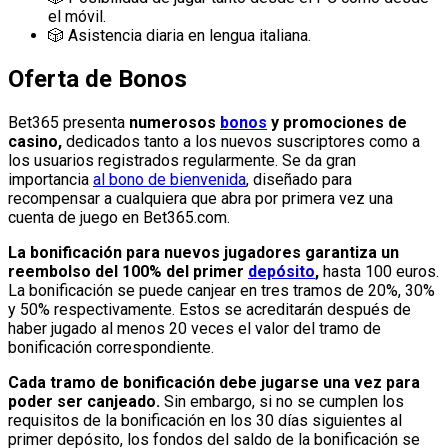
el móvil.
🎲 Asistencia diaria en lengua italiana.
Oferta de Bonos
Bet365 presenta
numerosos
bonos
y promociones de
casino,
dedicados tanto a los nuevos suscriptores como a
los usuarios registrados regularmente. Se da gran
importancia
al bono de bienvenida
, diseñado para
recompensar a cualquiera que abra por primera vez una
cuenta de juego en Bet365.com.
La bonificación para nuevos jugadores garantiza un
reembolso del 100% del primer
depósito
,
hasta 100 euros.
La bonificación se puede canjear en tres tramos de 20%, 30%
y 50% respectivamente. Estos se acreditarán después de
haber jugado al menos 20 veces el valor del tramo de
bonificación correspondiente.
Cada tramo de bonificación debe jugarse una vez para
poder ser canjeado.
Sin embargo, si no se cumplen los
requisitos de la bonificación en los 30 días siguientes al
primer depósito, los fondos del saldo de la bonificación se