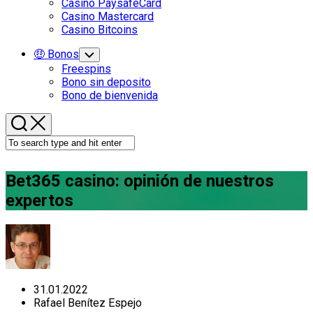
Casino PaysafeCard
Casino Mastercard
Casino Bitcoins
🤑 Bonos
Toggle
Child
Freespins
Menu
Bono sin deposito
Bono de bienvenida
Bet365 casino: opinión de nuestros
expertos
31.01.2022
Rafael Benítez Espejo