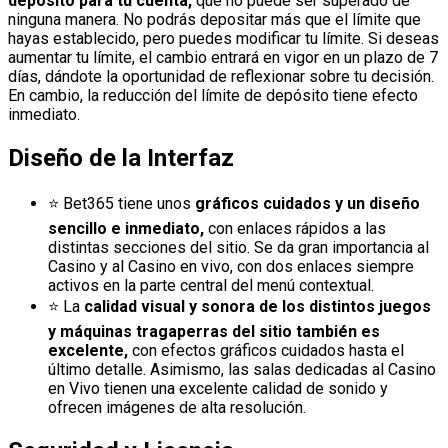
depósito para tu cuenta,
que no puede ser superado de
ninguna manera. No podrás depositar más que el límite que
hayas establecido, pero puedes modificar tu límite. Si deseas
aumentar tu límite, el cambio entrará en vigor en un plazo de 7
días, dándote la oportunidad de reflexionar sobre tu decisión.
En cambio, la reducción del límite de depósito tiene efecto
inmediato.
Diseño de la Interfaz
⭐️ Bet365 tiene unos
gráficos cuidados y un diseño
sencillo e inmediato,
con enlaces rápidos a las
distintas secciones del sitio. Se da gran importancia al
Casino y al Casino en vivo, con dos enlaces siempre
activos en la parte central del menú contextual.
⭐️ La
calidad visual y sonora de los distintos juegos
y máquinas tragaperras del sitio también es
excelente,
con efectos gráficos cuidados hasta el
último detalle. Asimismo, las salas dedicadas al Casino
en Vivo tienen una excelente calidad de sonido y
ofrecen imágenes de alta resolución.