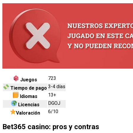
723
Juegos
3-4 días
Tiempo de pago
13+
Idiomas
DGOJ
Licencias
6/10
Valoración
Bet365 casino: pros y contras