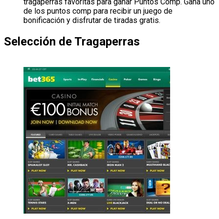
tragaperras favoritas para ganar Puntos Comp. Gana uno
de los puntos comp para recibir un juego de
bonificación y disfrutar de tiradas gratis.
Selección de Tragaperras