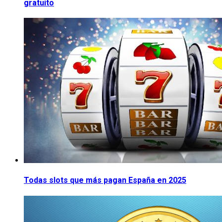
gratuito
Todas slots que más pagan España en 2025