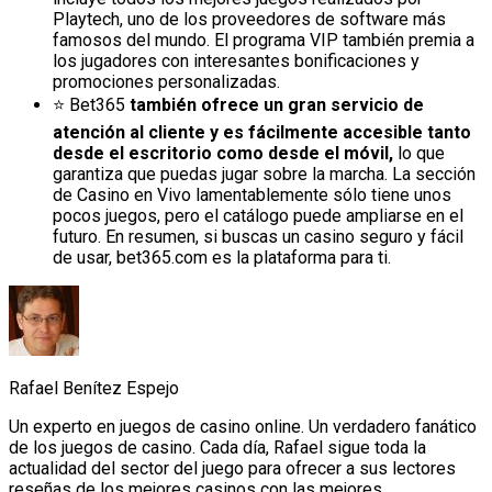
Playtech, uno de los proveedores de software más
famosos del mundo. El programa VIP también premia a
los jugadores con interesantes bonificaciones y
promociones personalizadas.
⭐️ Bet365
también ofrece un gran servicio de
atención al cliente y es fácilmente accesible tanto
desde el escritorio como desde el móvil,
lo que
garantiza que puedas jugar sobre la marcha. La sección
de Casino en Vivo lamentablemente sólo tiene unos
pocos juegos, pero el catálogo puede ampliarse en el
futuro. En resumen, si buscas un casino seguro y fácil
de usar, bet365.com es la plataforma para ti.
Rafael Benítez Espejo
Un experto en juegos de casino online. Un verdadero fanático
de los juegos de casino. Cada día, Rafael sigue toda la
actualidad del sector del juego para ofrecer a sus lectores
reseñas de los mejores casinos con las mejores