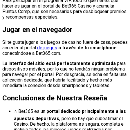
Para participar en el programa VIP, todo lo que tienes que
hacer es jugar en el portal de Bet365 Casino y acumular
Puntos Comp, que son necesarios para desbloquear premios
y recompensas especiales.
Jugar en el navegador
Si te gusta jugar a los juegos de casino fuera de casa, puedes
acceder al portal
de juegos
a través de tu smartphone
conectándose a Bet365.com.
La
interfaz del sitio está perfectamente optimizada
para
dispositivos móviles, por lo que no tendrás ningún problema
para navegar por el portal. Por desgracia, se echa en falta una
aplicación dedicada, que habría facilitado y hecho más
inmediata la conexión desde smartphones y tabletas.
Conclusiones de Nuestra Reseña
⭐️ Bet365 es un
portal dedicado principalmente a las
apuestas deportivas,
pero no hay que subestimar el
Casino. De hecho, la plataforma es segura, completa e
incluye todos los mejores juegos realizados por