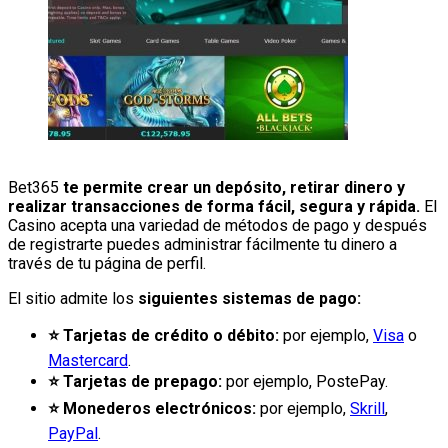
Bet365
te permite crear un depósito, retirar dinero y
realizar transacciones de forma fácil, segura y rápida.
El
Casino acepta una variedad de métodos de pago y después
de registrarte puedes administrar fácilmente tu dinero a
través de tu página de perfil.
El sitio admite los
siguientes sistemas de pago:
⭐️ Tarjetas de crédito o débito:
por ejemplo,
Visa
o
Mastercard
.
⭐️ Tarjetas de prepago:
por ejemplo, PostePay.
⭐️ Monederos electrónicos:
por ejemplo,
Skrill
,
PayPal
.