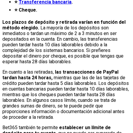
⭐️
Transferencia bancaria
.
⭐️ Cheque.
Los plazos de depósito y retirada varían en función del
método elegido.
La mayoría de los depósitos son
inmediatos o tardan un máximo de 2 a 3 minutos en ser
depositados en la cuenta. En cambio, las transferencias
pueden tardar hasta 10 días laborables debido a la
complejidad de los sistemas bancarios. Si prefieres
depositar el dinero por cheque, es posible que tengas que
esperar hasta 28 días laborables.
En cuanto a las retiradas,
las transacciones de PayPal
tardan hasta 24 horas,
mientras que las de las tarjetas de
crédito pueden tardar hasta 5 días laborables. Los depósitos
en cuentas bancarias pueden tardar hasta 10 días laborables,
mientras que los cheques pueden tardar hasta 28 días
laborables. En algunos casos límite, cuando se trata de
grandes sumas de dinero, se te puede pedir que
proporciones información o documentación adicional antes
de proceder a la retirada.
Bet365 también te permite
establecer un límite de