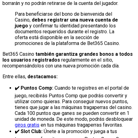
borrarán y no podrán retirarse de la cuenta del jugador.
Para beneficiarse del bono de bienvenida del
Casino,
debes registrar una nueva cuenta de
juego
y confirmar tu identidad presentando los
documentos requeridos durante el registro. La
oferta está disponible en la sección de
promociones de la plataforma de Bet365 Casino.
Bet365 Casino
también garantiza grandes bonos a todos
los usuarios registrados
regularmente en el sitio,
recompensándolos con una nueva promoción cada día.
Entre ellas,
destacamos:
✔️ Puntos Comp:
Cuando te registres en el portal de
juego, recibirás Puntos Comp que podrás convertir y
utilizar como quieras. Para conseguir nuevos puntos,
tienes que jugar a las máquinas tragaperras del casino.
Cada 100 puntos que ganes se pueden convertir en 1
unidad de moneda. De este modo, podrás desbloquear
giros gratis
en tus máquinas tragaperras favoritas.
✔️ Slot Club:
Únete a la promoción y juega a tus