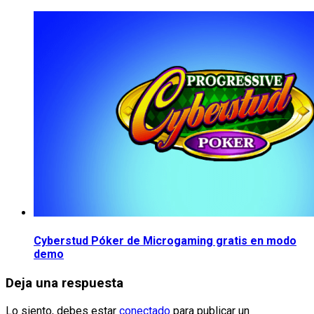
Cyberstud Póker de Microgaming gratis en modo
demo
Deja una respuesta
Lo siento, debes estar
conectado
para publicar un