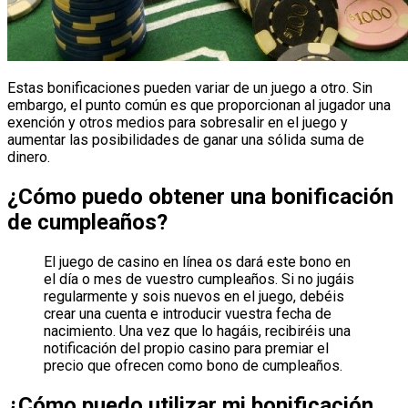
Estas bonificaciones pueden variar de un juego a otro. Sin
embargo, el punto común es que proporcionan al jugador una
exención y otros medios para sobresalir en el juego y
aumentar las posibilidades de ganar una sólida suma de
dinero.
¿Cómo puedo obtener una bonificación
de cumpleaños?
El juego de casino en línea os dará este bono en
el día o mes de vuestro cumpleaños. Si no jugáis
regularmente y sois nuevos en el juego, debéis
crear una cuenta e introducir vuestra fecha de
nacimiento. Una vez que lo hagáis, recibiréis una
notificación del propio casino para premiar el
precio que ofrecen como bono de cumpleaños.
¿Cómo puedo utilizar mi bonificación