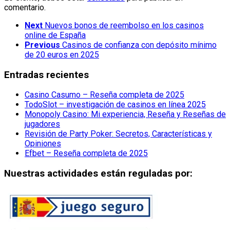
comentario.
Next
Nuevos bonos de reembolso en los casinos
online de España
Previous
Casinos de confianza con depósito mínimo
de 20 euros en 2025
Entradas recientes
Casino Casumo – Reseña completa de 2025
TodoSlot – investigación de casinos en línea 2025
Monopoly Casino: Mi experiencia, Reseña y Reseñas de
jugadores
Revisión de Party Poker: Secretos, Características y
Opiniones
Efbet – Reseña completa de 2025
Nuestras actividades están reguladas por: