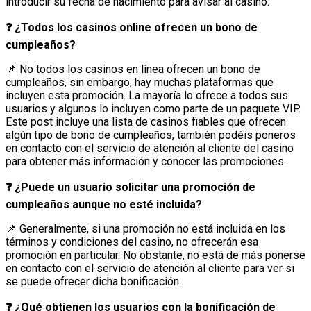
introducir su fecha de nacimiento para avisar al casino.
❓ ¿Todos los casinos online ofrecen un bono de
cumpleaños?
📌 No todos los casinos en línea ofrecen un bono de
cumpleaños, sin embargo, hay muchas plataformas que
incluyen esta promoción. La mayoría lo ofrece a todos sus
usuarios y algunos lo incluyen como parte de un paquete VIP.
Este post incluye una lista de casinos fiables que ofrecen
algún tipo de bono de cumpleaños, también podéis poneros
en contacto con el servicio de atención al cliente del casino
para obtener más información y conocer las promociones.
❓ ¿Puede un usuario solicitar una promoción de
cumpleaños aunque no esté incluida?
📌 Generalmente, si una promoción no está incluida en los
términos y condiciones del casino, no ofrecerán esa
promoción en particular. No obstante, no está de más ponerse
en contacto con el servicio de atención al cliente para ver si
se puede ofrecer dicha bonificación.
❓ ¿Qué obtienen los usuarios con la bonificación de