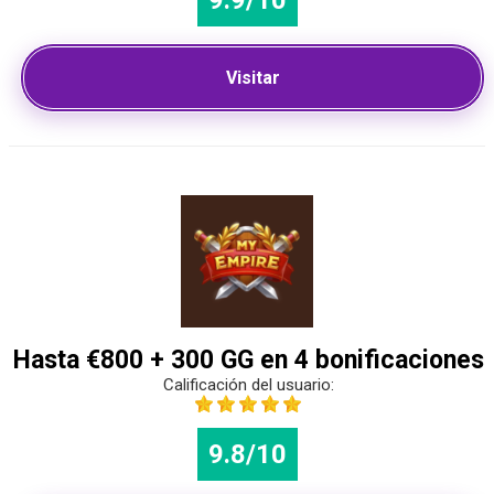
Visitar
Hasta €800 + 300 GG en 4 bonificaciones
Calificación del usuario:
9.8/10