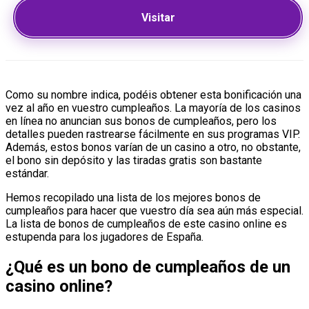
Visitar
Como su nombre indica, podéis obtener esta bonificación una
vez al año en vuestro cumpleaños. La mayoría de los casinos
en línea no anuncian sus bonos de cumpleaños, pero los
detalles pueden rastrearse fácilmente en sus programas VIP.
Además, estos bonos varían de un casino a otro, no obstante,
el bono sin depósito y las tiradas gratis son bastante
estándar.
Hemos recopilado una lista de los mejores bonos de
cumpleaños para hacer que vuestro día sea aún más especial.
La lista de bonos de cumpleaños de este casino online es
estupenda para los jugadores de España.
¿Qué es un bono de cumpleaños de un
casino online?