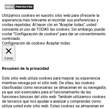
Utilizamos cookies en nuestro sitio web para ofrecerle la
experiencia más relevante al recordar sus preferencias y
visitas repetidas. Al hacer clic en "Aceptar todas", usted
consiente el uso de TODAS las cookies. Sin embargo, puede
visitar "Configuración de cookies" para dar un consentimiento
controlado.
Configuración de cookies
Aceptar todas
Cerrar
Resumen de la privacidad
Este sitio web utiliza cookies para mejorar su experiencia
mientras navega por el sitio web. De ellas, las cookies
clasificadas como necesarias se almacenan en su navegador,
ya que son esenciales para el funcionamiento de las
funciones básicas del sitio web. También utilizamos cookies
de terceros que nos ayudan a analizar y comprender cómo
utiliza usted este sitio web. Estas cookies se almacenan en