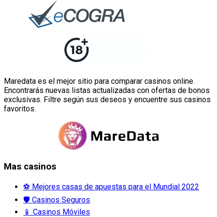
Maredata es el mejor sitio para comparar casinos online.
Encontrarás nuevas listas actualizadas con ofertas de bonos
exclusivas. Filtre según sus deseos y encuentre sus casinos
favoritos.
Mas casinos
⚽ Mejores casas de apuestas para el Mundial 2022
🛡️ Casinos Seguros
📱 Casinos Móviles