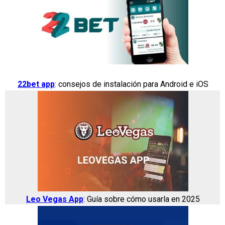
22bet app
: consejos de instalación para Android e iOS
Leo Vegas App
: Guía sobre cómo usarla en 2025