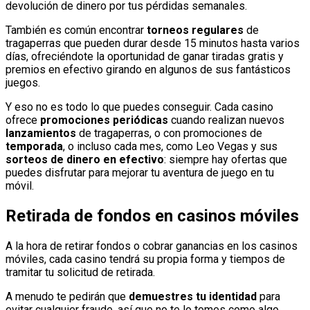
devolución de dinero por tus pérdidas semanales.
También es común encontrar
torneos regulares
de
tragaperras que pueden durar desde 15 minutos hasta varios
días, ofreciéndote la oportunidad de ganar tiradas gratis y
premios en efectivo girando en algunos de sus fantásticos
juegos.
Y eso no es todo lo que puedes conseguir. Cada casino
ofrece
promociones periódicas
cuando realizan nuevos
lanzamientos
de tragaperras, o con promociones de
temporada
, o incluso cada mes, como Leo Vegas y sus
sorteos de dinero en efectivo
: siempre hay ofertas que
puedes disfrutar para mejorar tu aventura de juego en tu
móvil.
Retirada de fondos en casinos móviles
A la hora de retirar fondos o cobrar ganancias en los casinos
móviles, cada casino tendrá su propia forma y tiempos de
tramitar tu solicitud de retirada.
A menudo te pedirán que
demuestres tu identidad
para
evitar cualquier fraude, así que no te lo tomes como algo