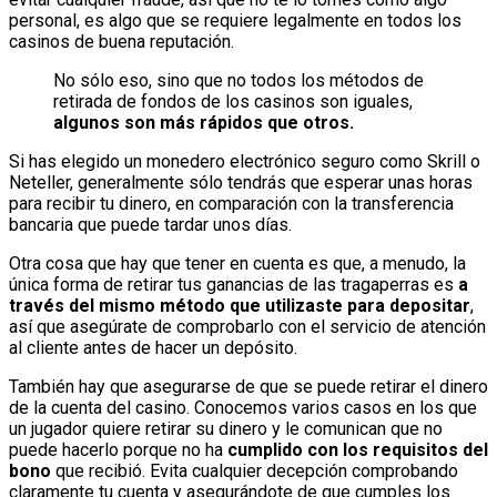
personal, es algo que se requiere legalmente en todos los
casinos de buena reputación.
No sólo eso, sino que no todos los métodos de
retirada de fondos de los casinos son iguales,
algunos son más rápidos que otros.
Si has elegido un monedero electrónico seguro como Skrill o
Neteller, generalmente sólo tendrás que esperar unas horas
para recibir tu dinero, en comparación con la transferencia
bancaria que puede tardar unos días.
Otra cosa que hay que tener en cuenta es que, a menudo, la
única forma de retirar tus ganancias de las tragaperras es
a
través del mismo método que utilizaste para depositar
,
así que asegúrate de comprobarlo con el servicio de atención
al cliente antes de hacer un depósito.
También hay que asegurarse de que se puede retirar el dinero
de la cuenta del casino. Conocemos varios casos en los que
un jugador quiere retirar su dinero y le comunican que no
puede hacerlo porque no ha
cumplido con los requisitos del
bono
que recibió. Evita cualquier decepción comprobando
claramente tu cuenta y asegurándote de que cumples los