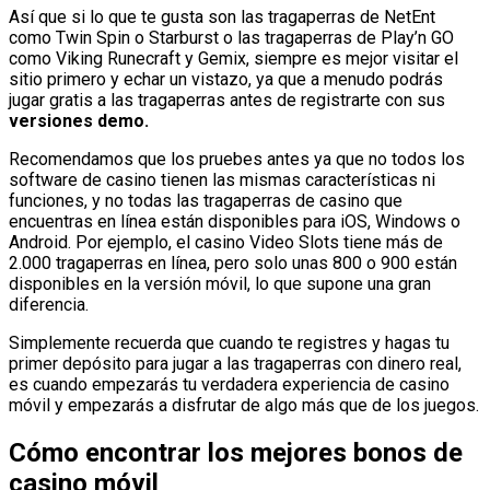
Así que si lo que te gusta son las tragaperras de NetEnt
como Twin Spin o Starburst o las tragaperras de Play’n GO
como Viking Runecraft y Gemix, siempre es mejor visitar el
sitio primero y echar un vistazo, ya que a menudo podrás
jugar gratis a las tragaperras antes de registrarte con sus
versiones demo.
Recomendamos que los pruebes antes ya que no todos los
software de casino tienen las mismas características ni
funciones, y no todas las tragaperras de casino que
encuentras en línea están disponibles para iOS, Windows o
Android. Por ejemplo, el casino Video Slots tiene más de
2.000 tragaperras en línea, pero solo unas 800 o 900 están
disponibles en la versión móvil, lo que supone una gran
diferencia.
Simplemente recuerda que cuando te registres y hagas tu
primer depósito para jugar a las tragaperras con dinero real,
es cuando empezarás tu verdadera experiencia de casino
móvil y empezarás a disfrutar de algo más que de los juegos.
Cómo encontrar los mejores bonos de
casino móvil