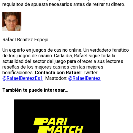
requisitos de apuesta necesarios antes de retirar tu dinero.
Rafael Benítez Espejo
Un experto en juegos de casino online. Un verdadero fanático
de los juegos de casino. Cada día, Rafael sigue toda la
actualidad del sector del juego para ofrecer a sus lectores
reseñas de los mejores casinos con las mejores
bonificaciones.
Contacta con Rafael:
Twitter:
@RafaelBentezEs1
Mastodon:
@RafaelBentez
También te puede interesar...