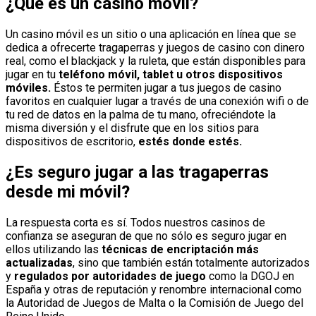
¿Qué es un casino móvil?
Un casino móvil es un sitio o una aplicación en línea que se
dedica a ofrecerte tragaperras y juegos de casino con dinero
real, como el blackjack y la ruleta, que están disponibles para
jugar en tu
teléfono móvil, tablet u otros dispositivos
móviles.
Éstos te permiten jugar a tus juegos de casino
favoritos en cualquier lugar a través de una conexión wifi o de
tu red de datos en la palma de tu mano, ofreciéndote la
misma diversión y el disfrute que en los sitios para
dispositivos de escritorio,
estés donde estés.
¿Es seguro jugar a las tragaperras
desde mi móvil?
La respuesta corta es sí. Todos nuestros casinos de
confianza se aseguran de que no sólo es seguro jugar en
ellos utilizando las
técnicas de encriptación más
actualizadas
, sino que también están totalmente autorizados
y
regulados por autoridades de juego
como la DGOJ en
España y otras de reputación y renombre internacional como
la Autoridad de Juegos de Malta o la Comisión de Juego del