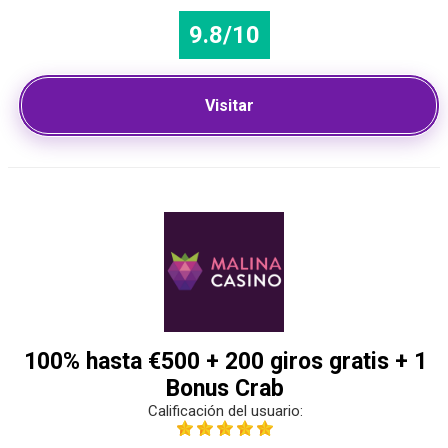
9.8/10
Visitar
100% hasta €500 + 200 giros gratis + 1
Bonus Crab
Calificación del usuario: