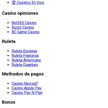
🏆 Casinos En Vivo
Casino opiniones
Bet365 Casino
Bizzo Casino
BC Game Casino
Ruleta
Ruleta Europea
Ruleta Francesa
Ruleta Americana
Ruleta Quantum
Methodos de pagos
Casino Neosurf
Casino Apple Pay
Casino Pay N Play
Bonos