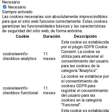
Necesario
Necesario
Siempre activado
Las cookies necesarias son absolutamente imprescindibles
para que el sitio web funcione correctamente. Estas cookies
garantizan las funcionalidades básicas y las características
de seguridad del sitio web, de forma anónima.
Cookie
Duración
Descripción
Esta cookie es establecida
por el plugin GDPR Cookie
Consent. La cookie se
cookielawinfo-
11
utiliza para almacenar el
checkbox-analytics
meses
consentimiento del usuario
para las cookies de la
categoría "Analytics".
La cookie se establece por
el consentimiento de
cookies GDPR para
cookielawinfo-
11
registrar el consentimiento
checkbox-functional
meses
del usuario para las
cookies en la categoría
"Funcional".
Esta cookie es establecida