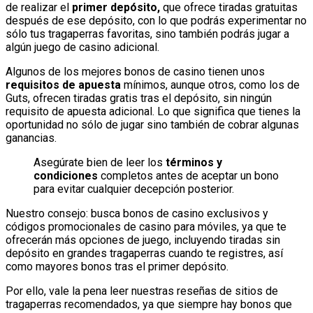
de realizar el
primer depósito,
que ofrece tiradas gratuitas
después de ese depósito, con lo que podrás experimentar no
sólo tus tragaperras favoritas, sino también podrás jugar a
algún juego de casino adicional.
Algunos de los mejores bonos de casino tienen unos
requisitos de apuesta
mínimos, aunque otros, como los de
Guts, ofrecen tiradas gratis tras el depósito, sin ningún
requisito de apuesta adicional. Lo que significa que tienes la
oportunidad no sólo de jugar sino también de cobrar algunas
ganancias.
Asegúrate bien de leer los
términos y
condiciones
completos antes de aceptar un bono
para evitar cualquier decepción posterior.
Nuestro consejo: busca bonos de casino exclusivos y
códigos promocionales de casino para móviles, ya que te
ofrecerán más opciones de juego, incluyendo tiradas sin
depósito en grandes tragaperras cuando te registres, así
como mayores bonos tras el primer depósito.
Por ello, vale la pena leer nuestras reseñas de sitios de
tragaperras recomendados, ya que siempre hay bonos que