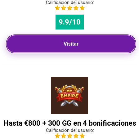
Calificación del usuario:
9.9/10
Visitar
Hasta €800 + 300 GG en 4 bonificaciones
Calificación del usuario: