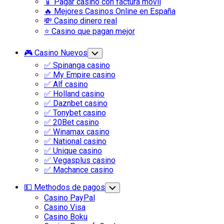
📱 Pagar casino con factura móvil
🔥 Mejores Casinos Online en España
💸 Casino dinero real
⭐️ Casino que pagan mejor
🎮 Casino Nuevos
Toggle
Child
✅ Spinanga casino
Menu
✅ My Empire casino
✅ Alf casino
✅ Holland casino
✅ Daznbet casino
✅ Tonybet casino
✅ 20Bet casino
✅ Winamax casino
✅ National casino
✅ Unique casino
✅ Vegasplus casino
✅ Machance casino
💵 Methodos de pagos
Toggle
Child
Casino PayPal
Menu
Casino Visa
Casino Boku