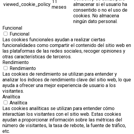
11
viewed_cookie_policy
almacenar si el usuario ha
meses
consentido o no el uso de
cookies. No almacena
ningún dato personal.
Funcional
Funcional
Las cookies funcionales ayudan a realizar ciertas
funcionalidades como compartir el contenido del sitio web en
las plataformas de las redes sociales, recoger opiniones y
otras características de terceros.
Rendimiento
Rendimiento
Las cookies de rendimiento se utilizan para entender y
analizar los índices de rendimiento clave del sitio web, lo que
ayuda a ofrecer una mejor experiencia de usuario a los
visitantes.
Analítica
Analítica
Las cookies analíticas se utilizan para entender cómo
interactúan los visitantes con el sitio web. Estas cookies
ayudan a proporcionar información sobre las métricas del
número de visitantes, la tasa de rebote, la fuente de tráfico,
etc.