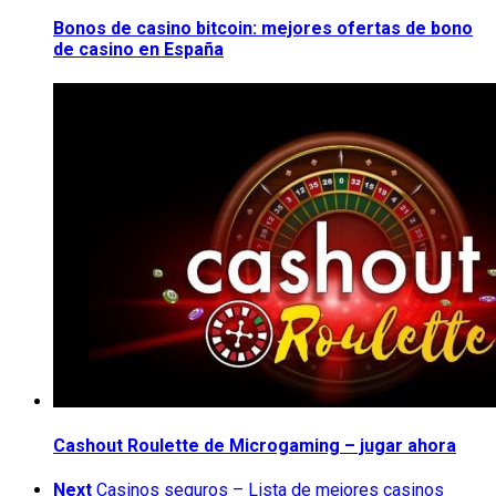
Bonos de casino bitcoin: mejores ofertas de bono
de casino en España
Cashout Roulette de Microgaming – jugar ahora
Next
Casinos seguros – Lista de mejores casinos