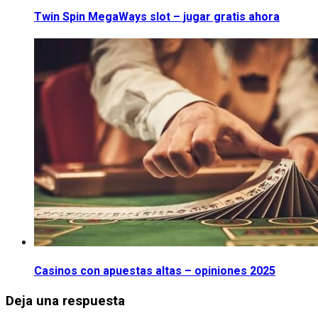
Twin Spin MegaWays slot – jugar gratis ahora
Casinos con apuestas altas – opiniones 2025
Deja una respuesta