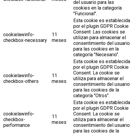
del usuario para las
cookies en la categoría
"Funcional".
Esta cookie es establecida
por el plugin GDPR Cookie
Consent. Las cookies se
cookielawinfo-
11
utilizan para almacenar el
checkbox-necessary
meses
consentimiento del usuario
para las cookies en la
categoría "Necesario".
Esta cookie es establecida
por el plugin GDPR Cookie
Consent. La cookie se
cookielawinfo-
11
utiliza para almacenar el
checkbox-others
meses
consentimiento del usuario
para las cookies de la
categoría "Otros".
Esta cookie es establecida
por el plugin GDPR Cookie
cookielawinfo-
Consent. La cookie se
11
checkbox-
utiliza para almacenar el
meses
performance
consentimiento del usuario
para las cookies de la