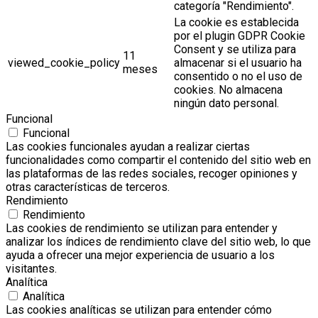
categoría "Rendimiento".
La cookie es establecida
por el plugin GDPR Cookie
Consent y se utiliza para
11
viewed_cookie_policy
almacenar si el usuario ha
meses
consentido o no el uso de
cookies. No almacena
ningún dato personal.
Funcional
Funcional
Las cookies funcionales ayudan a realizar ciertas
funcionalidades como compartir el contenido del sitio web en
las plataformas de las redes sociales, recoger opiniones y
otras características de terceros.
Rendimiento
Rendimiento
Las cookies de rendimiento se utilizan para entender y
analizar los índices de rendimiento clave del sitio web, lo que
ayuda a ofrecer una mejor experiencia de usuario a los
visitantes.
Analítica
Analítica
Las cookies analíticas se utilizan para entender cómo