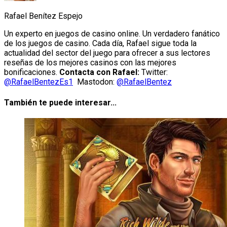
Rafael Benítez Espejo
Un experto en juegos de casino online. Un verdadero fanático
de los juegos de casino. Cada día, Rafael sigue toda la
actualidad del sector del juego para ofrecer a sus lectores
reseñas de los mejores casinos con las mejores
bonificaciones.
Contacta con Rafael:
Twitter:
@RafaelBentezEs1
Mastodon:
@RafaelBentez
También te puede interesar...