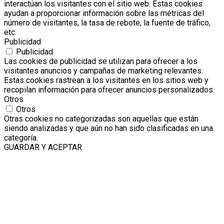
interactúan los visitantes con el sitio web. Estas cookies
ayudan a proporcionar información sobre las métricas del
número de visitantes, la tasa de rebote, la fuente de tráfico,
etc.
Publicidad
Publicidad
Las cookies de publicidad se utilizan para ofrecer a los
visitantes anuncios y campañas de marketing relevantes.
Estas cookies rastrean a los visitantes en los sitios web y
recopilan información para ofrecer anuncios personalizados.
Otros
Otros
Otras cookies no categorizadas son aquellas que están
siendo analizadas y que aún no han sido clasificadas en una
categoría.
GUARDAR Y ACEPTAR