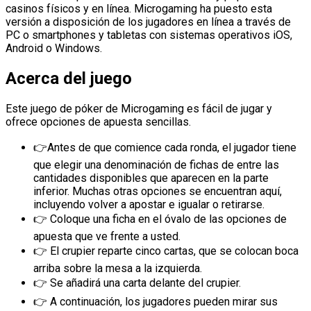
casinos físicos y en línea. Microgaming ha puesto esta
versión a disposición de los jugadores en línea a través de
PC o smartphones y tabletas con sistemas operativos iOS,
Android o Windows.
Acerca del juego
Este juego de póker de Microgaming es fácil de jugar y
ofrece opciones de apuesta sencillas.
👉Antes de que comience cada ronda, el jugador tiene
que elegir una denominación de fichas de entre las
cantidades disponibles que aparecen en la parte
inferior. Muchas otras opciones se encuentran aquí,
incluyendo volver a apostar e igualar o retirarse.
👉 Coloque una ficha en el óvalo de las opciones de
apuesta que ve frente a usted.
👉 El crupier reparte cinco cartas, que se colocan boca
arriba sobre la mesa a la izquierda.
👉 Se añadirá una carta delante del crupier.
👉 A continuación, los jugadores pueden mirar sus