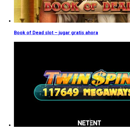
Book of Dead slot – jugar gratis ahora