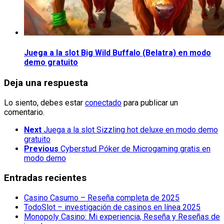
Juega a la slot Big Wild Buffalo (Belatra) en modo
demo gratuito
Deja una respuesta
Lo siento, debes estar
conectado
para publicar un
comentario.
Next
Juega a la slot Sizzling hot deluxe en modo demo
gratuito
Previous
Cyberstud Póker de Microgaming gratis en
modo demo
Entradas recientes
Casino Casumo – Reseña completa de 2025
TodoSlot – investigación de casinos en línea 2025
Monopoly Casino: Mi experiencia, Reseña y Reseñas de