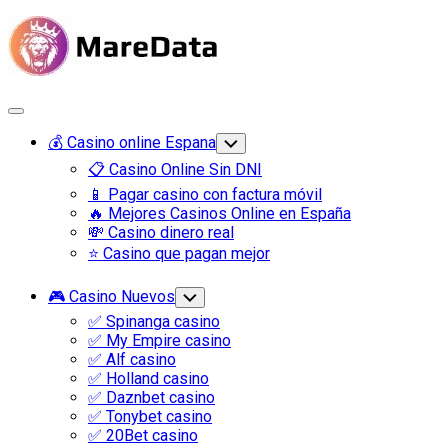
Skip
to
content
Expand
Menu
💰 Casino online Espana
Toggle
Child
📋 Casino Online Sin DNI
Menu
📱 Pagar casino con factura móvil
🔥 Mejores Casinos Online en España
💸 Casino dinero real
⭐️ Casino que pagan mejor
🎮 Casino Nuevos
Toggle
Child
✅ Spinanga casino
Menu
✅ My Empire casino
✅ Alf casino
✅ Holland casino
✅ Daznbet casino
✅ Tonybet casino
✅ 20Bet casino