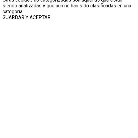
siendo analizadas y que aún no han sido clasificadas en una
categoría.
GUARDAR Y ACEPTAR