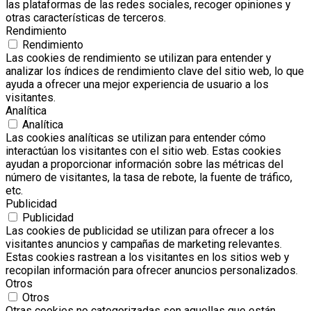
las plataformas de las redes sociales, recoger opiniones y
otras características de terceros.
Rendimiento
Rendimiento
Las cookies de rendimiento se utilizan para entender y
analizar los índices de rendimiento clave del sitio web, lo que
ayuda a ofrecer una mejor experiencia de usuario a los
visitantes.
Analítica
Analítica
Las cookies analíticas se utilizan para entender cómo
interactúan los visitantes con el sitio web. Estas cookies
ayudan a proporcionar información sobre las métricas del
número de visitantes, la tasa de rebote, la fuente de tráfico,
etc.
Publicidad
Publicidad
Las cookies de publicidad se utilizan para ofrecer a los
visitantes anuncios y campañas de marketing relevantes.
Estas cookies rastrean a los visitantes en los sitios web y
recopilan información para ofrecer anuncios personalizados.
Otros
Otros
Otras cookies no categorizadas son aquellas que están