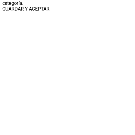
categoría.
GUARDAR Y ACEPTAR