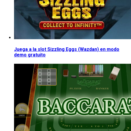
Juega a la slot Sizzling Eggs (Wazdan) en modo
demo gratuito