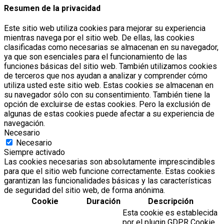
Resumen de la privacidad
Este sitio web utiliza cookies para mejorar su experiencia
mientras navega por el sitio web. De ellas, las cookies
clasificadas como necesarias se almacenan en su navegador,
ya que son esenciales para el funcionamiento de las
funciones básicas del sitio web. También utilizamos cookies
de terceros que nos ayudan a analizar y comprender cómo
utiliza usted este sitio web. Estas cookies se almacenan en
su navegador sólo con su consentimiento. También tiene la
opción de excluirse de estas cookies. Pero la exclusión de
algunas de estas cookies puede afectar a su experiencia de
navegación.
Necesario
Necesario
Siempre activado
Las cookies necesarias son absolutamente imprescindibles
para que el sitio web funcione correctamente. Estas cookies
garantizan las funcionalidades básicas y las características
de seguridad del sitio web, de forma anónima.
Cookie
Duración
Descripción
Esta cookie es establecida
por el plugin GDPR Cookie