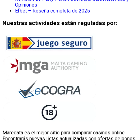
Opiniones
Efbet – Reseña completa de 2025
Nuestras actividades están reguladas por:
Maredata es el mejor sitio para comparar casinos online.
Encontrarás nuevas listas actualizadas con ofertas de bonos