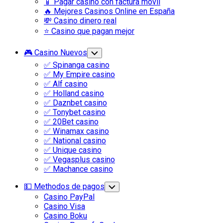
📱 Pagar casino con factura móvil
🔥 Mejores Casinos Online en España
💸 Casino dinero real
⭐️ Casino que pagan mejor
🎮 Casino Nuevos
Toggle
Child
✅ Spinanga casino
Menu
✅ My Empire casino
✅ Alf casino
✅ Holland casino
✅ Daznbet casino
✅ Tonybet casino
✅ 20Bet casino
✅ Winamax casino
✅ National casino
✅ Unique casino
✅ Vegasplus casino
✅ Machance casino
💵 Methodos de pagos
Toggle
Child
Casino PayPal
Menu
Casino Visa
Casino Boku