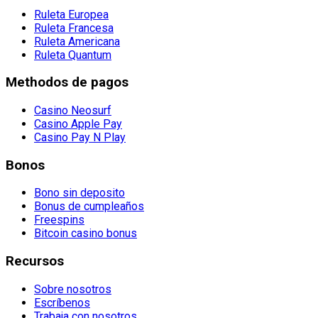
Ruleta Europea
Ruleta Francesa
Ruleta Americana
Ruleta Quantum
Methodos de pagos
Casino Neosurf
Casino Apple Pay
Casino Pay N Play
Bonos
Bono sin deposito
Bonus de cumpleaños
Freespins
Bitcoin casino bonus
Recursos
Sobre nosotros
Escríbenos
Trabaja con nosotros