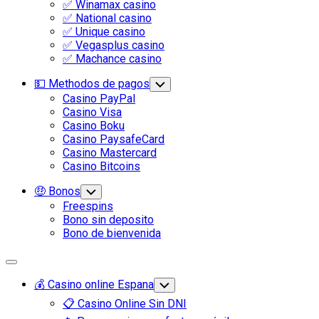
✅ Winamax casino
✅ National casino
✅ Unique casino
✅ Vegasplus casino
✅ Machance casino
💵 Methodos de pagos
Toggle
Child
Casino PayPal
Menu
Casino Visa
Casino Boku
Casino PaysafeCard
Casino Mastercard
Casino Bitcoins
🤑 Bonos
Toggle
Child
Freespins
Menu
Bono sin deposito
Bono de bienvenida
Expand
Menu
💰 Casino online Espana
Toggle
Child
📋 Casino Online Sin DNI
Menu