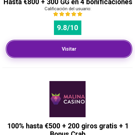
Hasta €800 + 300 GG en 4 bonificaciones
Calificación del usuario:
9.8/10
Visitar
100% hasta €500 + 200 giros gratis + 1
Bonus Crab