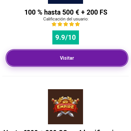
100 % hasta 500 € + 200 FS
Calificación del usuario:
9.9/10
Visitar