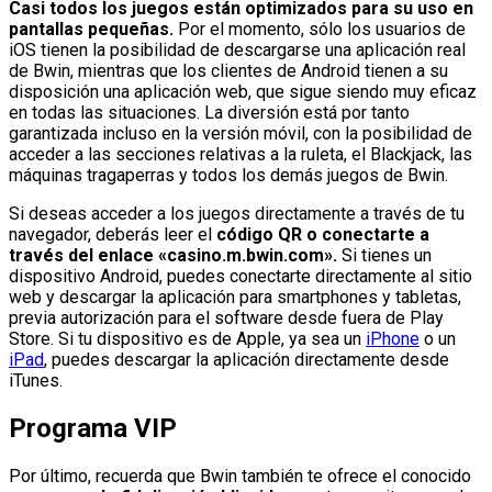
Casi todos los juegos están optimizados para su uso en
pantallas pequeñas.
Por el momento, sólo los usuarios de
iOS tienen la posibilidad de descargarse una aplicación real
de Bwin, mientras que los clientes de Android tienen a su
disposición una aplicación web, que sigue siendo muy eficaz
en todas las situaciones. La diversión está por tanto
garantizada incluso en la versión móvil, con la posibilidad de
acceder a las secciones relativas a la ruleta, el Blackjack, las
máquinas tragaperras y todos los demás juegos de Bwin.
Si deseas acceder a los juegos directamente a través de tu
navegador, deberás leer el
código QR o conectarte a
través del enlace «casino.m.bwin.com».
Si tienes un
dispositivo Android, puedes conectarte directamente al sitio
web y descargar la aplicación para smartphones y tabletas,
previa autorización para el software desde fuera de Play
Store. Si tu dispositivo es de Apple, ya sea un
iPhone
o un
iPad
, puedes descargar la aplicación directamente desde
iTunes.
Programa VIP
Por último, recuerda que Bwin también te ofrece el conocido