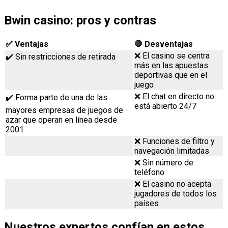
Bwin casino: pros y contras
✅ Ventajas
🛑 Desventajas
❌ El casino se centra
✔️ Sin restricciones de retirada
más en las apuestas
deportivas que en el
juego
❌ El chat en directo no
✔️ Forma parte de una de las
está abierto 24/7
mayores empresas de juegos de
azar que operan en línea desde
2001
❌ Funciones de filtro y
navegación limitadas
❌ Sin número de
teléfono
❌ El casino no acepta
jugadores de todos los
países
Nuestros expertos confían en estos