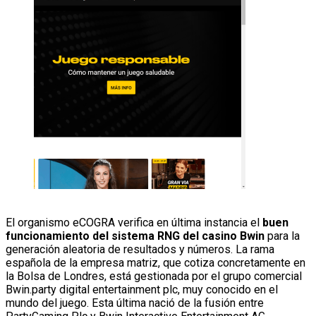
El organismo eCOGRA verifica en última instancia el
buen
funcionamiento del sistema RNG del casino Bwin
para la
generación aleatoria de resultados y números. La rama
española de la empresa matriz, que cotiza concretamente en
la Bolsa de Londres, está gestionada por el grupo comercial
Bwin.party digital entertainment plc, muy conocido en el
mundo del juego. Esta última nació de la fusión entre