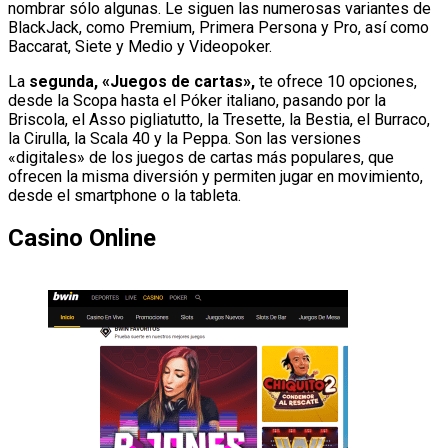
nombrar sólo algunas. Le siguen las numerosas variantes de
BlackJack, como Premium, Primera Persona y Pro, así como
Baccarat, Siete y Medio y Videopoker.
La
segunda, «Juegos de cartas»,
te ofrece 10 opciones,
desde la Scopa hasta el Póker italiano, pasando por la
Briscola, el Asso pigliatutto, la Tresette, la Bestia, el Burraco,
la Cirulla, la Scala 40 y la Peppa. Son las versiones
«digitales» de los juegos de cartas más populares, que
ofrecen la misma diversión y permiten jugar en movimiento,
desde el smartphone o la tableta.
Casino Online