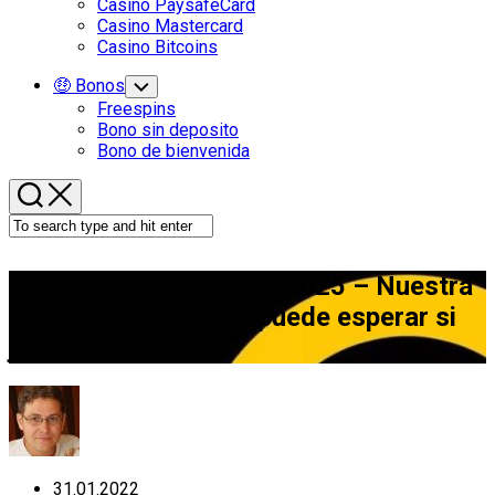
Casino PaysafeCard
Casino Mastercard
Casino Bitcoins
🤑 Bonos
Toggle
Child
Freespins
Menu
Bono sin deposito
Bono de bienvenida
Bwin casino Opiniones 2025 – Nuestra
opinión sobre lo que puede esperar si
juega en este sitio
31.01.2022