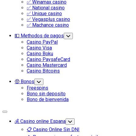
✅ Winamax casino
✅ National casino
✅ Unique casino
✅ Vegasplus casino
✅ Machance casino
💵 Methodos de pagos
Toggle
Child
Casino PayPal
Menu
Casino Visa
Casino Boku
Casino PaysafeCard
Casino Mastercard
Casino Bitcoins
🤑 Bonos
Toggle
Child
Freespins
Menu
Bono sin deposito
Bono de bienvenida
Expand
Menu
💰 Casino online Espana
Toggle
Child
📋 Casino Online Sin DNI
Menu