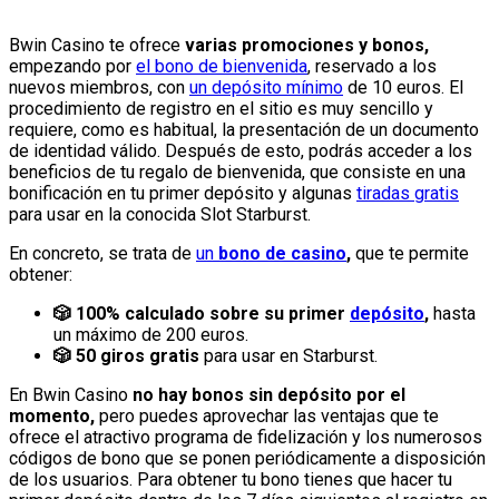
Bwin Casino te ofrece
varias promociones y bonos,
empezando por
el bono de bienvenida
, reservado a los
nuevos miembros, con
un depósito mínimo
de 10 euros. El
procedimiento de registro en el sitio es muy sencillo y
requiere, como es habitual, la presentación de un documento
de identidad válido. Después de esto, podrás acceder a los
beneficios de tu regalo de bienvenida, que consiste en una
bonificación en tu primer depósito y algunas
tiradas gratis
para usar en la conocida Slot Starburst.
En concreto, se trata de
un
bono de casino
,
que te permite
obtener:
🎲 100% calculado sobre su primer
depósito
,
hasta
un máximo de 200 euros.
🎲 50 giros gratis
para usar en Starburst.
En Bwin Casino
no hay bonos sin depósito por el
momento,
pero puedes aprovechar las ventajas que te
ofrece el atractivo programa de fidelización y los numerosos
códigos de bono que se ponen periódicamente a disposición
de los usuarios. Para obtener tu bono tienes que hacer tu