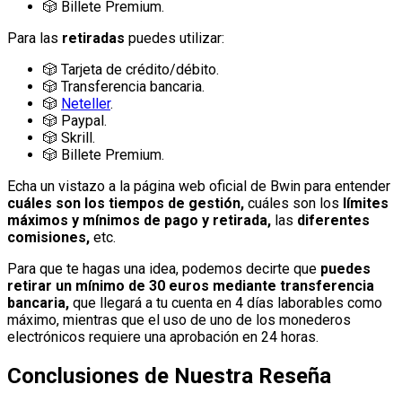
🎲 Billete Premium.
Para las
retiradas
puedes utilizar:
🎲 Tarjeta de crédito/débito.
🎲 Transferencia bancaria.
🎲
Neteller
.
🎲 Paypal.
🎲 Skrill.
🎲 Billete Premium.
Echa un vistazo a la página web oficial de Bwin para entender
cuáles son los tiempos de gestión,
cuáles son los
límites
máximos y mínimos de pago y retirada,
las
diferentes
comisiones,
etc.
Para que te hagas una idea, podemos decirte que
puedes
retirar un mínimo de 30 euros mediante transferencia
bancaria,
que llegará a tu cuenta en 4 días laborables como
máximo, mientras que el uso de uno de los monederos
electrónicos requiere una aprobación en 24 horas.
Conclusiones de Nuestra Reseña