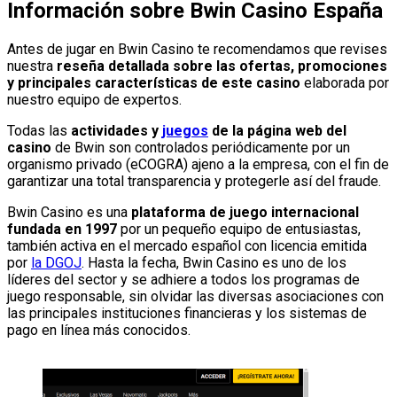
Información sobre Bwin Casino España
Antes de jugar en Bwin Casino te recomendamos que revises
nuestra
reseña detallada sobre las ofertas, promociones
y principales características de este casino
elaborada por
nuestro equipo de expertos.
Todas las
actividades y
juegos
de la página web del
casino
de Bwin son controlados periódicamente por un
organismo privado (eCOGRA) ajeno a la empresa, con el fin de
garantizar una total transparencia y protegerle así del fraude.
Bwin Casino es una
plataforma de juego internacional
fundada en 1997
por un pequeño equipo de entusiastas,
también activa en el mercado español con licencia emitida
por
la DGOJ
. Hasta la fecha, Bwin Casino es uno de los
líderes del sector y se adhiere a todos los programas de
juego responsable, sin olvidar las diversas asociaciones con
las principales instituciones financieras y los sistemas de
pago en línea más conocidos.