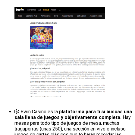
🎲 Bwin Casino es la
plataforma para ti si buscas una
sala llena de juegos y objetivamente completa.
Hay
mesas para todo tipo de juegos de mesa, muchas
tragaperras (unas 250), una sección en vivo e incluso
juegos de cartas clásicos que te harán recordar las