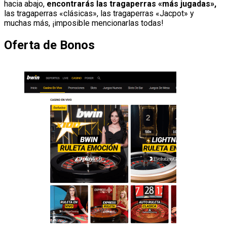
hacia abajo,
encontrarás las tragaperras «más jugadas»,
las tragaperras «clásicas», las tragaperras «Jacpot» y
muchas más, ¡imposible mencionarlas todas!
Oferta de Bonos