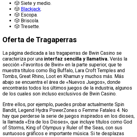
🎲 Siete y medio.
🎲
Blackjack
.
🎲 Escopa.
🎲 Briscola.
🎲 Tresette.
Oferta de Tragaperras
La página dedicada a las tragaperras de Bwin Casino se
caracteriza por una
interfaz sencilla y llamativa.
Verás la
sección «Favoritos de Bwin» en la parte superior, que te
muestra títulos como Big Buffalo, Lara Croft Temples and
Tombs, Great Rhino, Loot en Khamun y muchos más. Más
abajo se encuentra el área de «Nuevos Juegos», donde
encontrarás todos los últimos juegos de la industria, algunos
de los cuales son incluso exclusivos de Bwin Casino.
Entre ellos, por ejemplo, puedes probar actualmente Spin
Bandit, Legend Hydra PowerZones o Femme Fatales 4. No
hay que perderse la serie de juegos inspirados en los dioses,
la llamada «Era de los Dioses», que incluye títulos como God
of Storms, King of Olympus y Ruler of the Seas, con sus
suntuosos gráficos e importante música. Si te desplazas