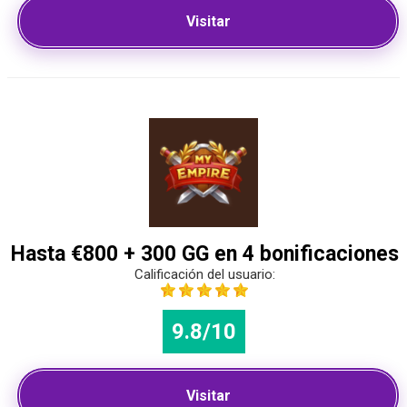
Visitar
Hasta €800 + 300 GG en 4 bonificaciones
Calificación del usuario:
9.8/10
Visitar