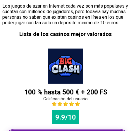
Los juegos de azar en Internet cada vez son más populares y
cuentan con millones de jugadores, pero todavía hay muchas
personas no saben que existen casinos en línea en los que
poder jugar con tan sólo un depósito mínimo de 10 euros.
Lista de los casinos mejor valorados
100 % hasta 500 € + 200 FS
Calificación del usuario:
9.9/10