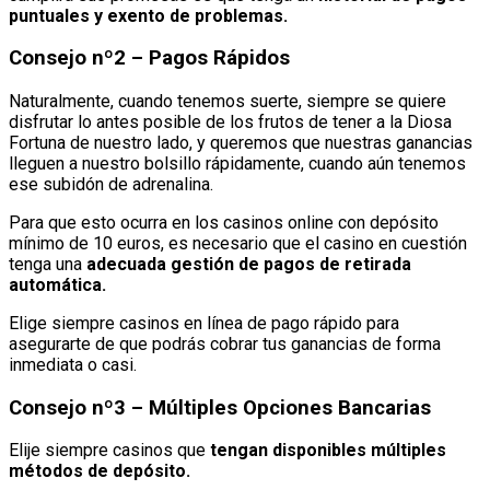
puntuales y exento de problemas.
Consejo nº2 – Pagos Rápidos
Naturalmente, cuando tenemos suerte, siempre se quiere
disfrutar lo antes posible de los frutos de tener a la Diosa
Fortuna de nuestro lado, y queremos que nuestras ganancias
lleguen a nuestro bolsillo rápidamente, cuando aún tenemos
ese subidón de adrenalina.
Para que esto ocurra en los casinos online con depósito
mínimo de 10 euros, es necesario que el casino en cuestión
tenga una
adecuada gestión de pagos de retirada
automática.
Elige siempre casinos en línea de pago rápido para
asegurarte de que podrás cobrar tus ganancias de forma
inmediata o casi.
Consejo nº3 – Múltiples Opciones Bancarias
Elije siempre casinos que
tengan disponibles múltiples
métodos de depósito.