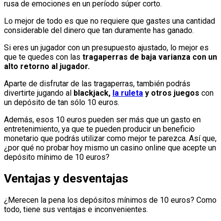
rusa de emociones en un período súper corto.
Lo mejor de todo es que no requiere que gastes una cantidad
considerable del dinero que tan duramente has ganado.
Si eres un jugador con un presupuesto ajustado, lo mejor es
que te quedes con las
tragaperras de baja varianza con un
alto retorno al jugador.
Aparte de disfrutar de las tragaperras, también podrás
divertirte jugando al
blackjack
,
la ruleta
y otros juegos
con
un depósito de tan sólo 10 euros.
Además, esos 10 euros pueden ser más que un gasto en
entretenimiento, ya que te pueden producir un beneficio
monetario que podrás utilizar como mejor te parezca. Así que,
¿por qué no probar hoy mismo un casino online que acepte un
depósito mínimo de 10 euros?
Ventajas y desventajas
¿Merecen la pena los depósitos mínimos de 10 euros? Como
todo, tiene sus ventajas e inconvenientes.