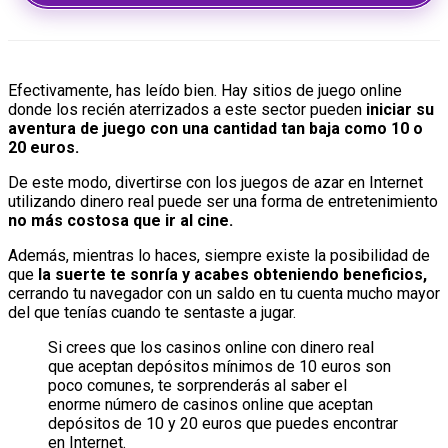
Efectivamente, has leído bien. Hay sitios de juego online
donde los recién aterrizados a este sector pueden
iniciar su
aventura de juego con una cantidad tan baja como 10 o
20 euros.
De este modo, divertirse con los juegos de azar en Internet
utilizando dinero real puede ser una forma de entretenimiento
no más costosa que ir al cine.
Además, mientras lo haces, siempre existe la posibilidad de
que
la suerte te sonría y acabes obteniendo beneficios,
cerrando tu navegador con un saldo en tu cuenta mucho mayor
del que tenías cuando te sentaste a jugar.
Si crees que los casinos online con dinero real
que aceptan depósitos mínimos de 10 euros son
poco comunes, te sorprenderás al saber el
enorme número de casinos online que aceptan
depósitos de 10 y 20 euros que puedes encontrar
en Internet.