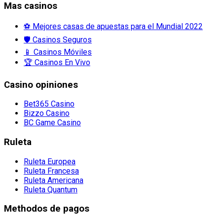
Mas casinos
⚽ Mejores casas de apuestas para el Mundial 2022
🛡️ Casinos Seguros
📱 Casinos Móviles
🏆 Casinos En Vivo
Casino opiniones
Bet365 Casino
Bizzo Casino
BC Game Casino
Ruleta
Ruleta Europea
Ruleta Francesa
Ruleta Americana
Ruleta Quantum
Methodos de pagos