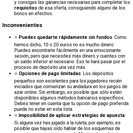
y consigas las ganancias necesarias para completar los
requisitos
de esa oferta, consiguiendo alguno de los
bonos en efectivo.
Inconvenientes
⭐️
Puedes quedarte rápidamente sin fondos
: Como
hemos dicho, 10 o 20 euros no es mucho dinero.
Puedes encontrarte fácilmente en una emocionante
sesión, pero que necesites más dinero y cuentes con
un saldo inferior al necesario. Eso te hará pasar por el
proceso de depósito una vez más.
⭐️
Opciones de pago limitadas
: Los depósitos
pequeños son excelentes para los jugadores recién
iniciados que comienzan su andadura en los juegos de
azar online. Sin embargo, es posible que sólo estén
disponibles algunos métodos bancarios específicos.
Debes tener en cuenta que tu opción de pago preferida
puede no estar en esta lista.
⭐️
Imposibilidad de aplicar estrategias de apuesta
:
Si alguna vez has jugado a la ruleta, por ejemplo, es
posible que hayas oído hablar de los esquemas de