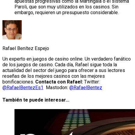
apuestas progresivas como la Martingala o el sistema
Paroli, que son muy utilizados en los casinos. Sin
embargo, requieren un presupuesto considerable.
Rafael Benítez Espejo
Un experto en juegos de casino online. Un verdadero fanático
de los juegos de casino. Cada día, Rafael sigue toda la
actualidad del sector del juego para ofrecer a sus lectores
reseñas de los mejores casinos con las mejores
bonificaciones.
Contacta con Rafael:
Twitter:
@RafaelBentezEs1
Mastodon:
@RafaelBentez
También te puede interesar...