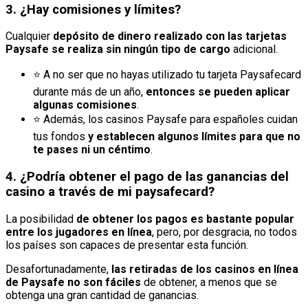
3. ¿Hay comisiones y límites?
Cualquier
depósito de dinero realizado con las tarjetas
Paysafe se realiza sin ningún tipo de cargo
adicional.
⭐️ A no ser que no hayas utilizado tu tarjeta Paysafecard
durante más de un año,
entonces se pueden aplicar
algunas comisiones
.
⭐️ Además, los casinos Paysafe para españoles cuidan
tus fondos
y establecen algunos límites para que no
te pases ni un céntimo
.
4. ¿Podría obtener el pago de las ganancias del
casino a través de mi paysafecard?
La posibilidad
de obtener los pagos es bastante popular
entre los jugadores en línea
, pero, por desgracia, no todos
los países son capaces de presentar esta función.
Desafortunadamente,
las retiradas de los casinos en línea
de Paysafe no son fáciles
de obtener, a menos que se
obtenga una gran cantidad de ganancias.