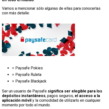
Vamos a mencionar sólo algunas de ellas para conocerlas
con más detalle:
⭐️ Paysafe Pokies
⭐️ Paysafe Ruleta
⭐️ Paysafe Blackjack
Ser un usuario de Paysafe
significa ser elegible para los
depósitos instantáneos
, pagos seguros,
el acceso a la
aplicación móvil
y la comodidad de utilizarlo en cualquier
momento por todo el mundo.