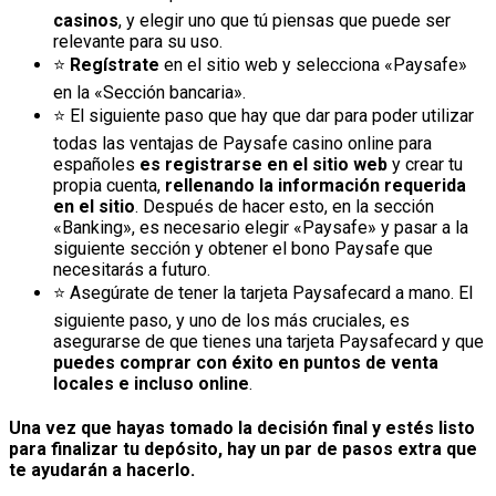
casinos
, y elegir uno que tú piensas que puede ser
relevante para su uso.
⭐️
Regístrate
en el sitio web y selecciona «Paysafe»
en la «Sección bancaria».
⭐️ El siguiente paso que hay que dar para poder utilizar
todas las ventajas de Paysafe casino online para
españoles
es registrarse en el sitio web
y crear tu
propia cuenta,
rellenando la información requerida
en el sitio
. Después de hacer esto, en la sección
«Banking», es necesario elegir «Paysafe» y pasar a la
siguiente sección y obtener el bono Paysafe que
necesitarás a futuro.
⭐️ Asegúrate de tener la tarjeta Paysafecard a mano. El
siguiente paso, y uno de los más cruciales, es
asegurarse de que tienes una tarjeta Paysafecard y que
puedes comprar con éxito en puntos de venta
locales e incluso online
.
Una vez que hayas tomado la decisión final
y estés listo
para finalizar tu depósito, hay un par de pasos extra que
te ayudarán a hacerlo.