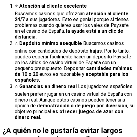
⭐️
Atención al cliente excelente
Buscamos casinos que ofrezcan
atención al cliente
24/7
a sus jugadores. Esto es genial porque si tienes
problemas cuando quieres usar los vales de Paysafe
en el casino de España,
la ayuda está a un clic de
distancia.
⭐️
Depósito mínimo
asequible
Buscamos casinos
online con cantidades de depósito
bajas
. Por lo tanto,
puedes esperar fácilmente hacer un depósito Paysafe
en los sitios de casino virtual de España con un
pequeño presupuesto. Depositar
cantidades mínimas
de 10 o 20
euros es razonable y
aceptable para los
españoles.
⭐️
Ganancias en dinero
real
Los jugadores españoles
suelen preferir jugar en un casino virtual de España con
dinero real. Aunque estos casinos pueden tener una
opción de
demostración o de juego por diversión
, su
objetivo principal
es ofrecer juegos de azar con
dinero real.
¿A quién no le gustaría evitar largos