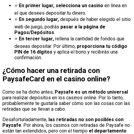
⭐️
En primer lugar,
selecciona un casino
en línea en
el que desees depositar tu dinero.
⭐️
En segundo lugar,
después de haber elegido el sitio
web de juego, podrás
pasar a la página de
Pagos/Depósitos
.
⭐️
En tercer lugar,
rellena la cantidad de fondos que
deseas depositar. Por último,
proporciona tu código
PIN de 16 dígitos
y aplica el bono y recibirás una
confirmación.
¿Cómo hacer una retirada con
PaysafeCard en el casino online?
Como se ha dicho antes,
Paysafe es un método universal
para realizar depósitos en los casinos online. Por lo tanto,
probablemente te gustaría saber cómo son las cosas con las
retiradas que se llevan a cabo.
Desafortunadamente,
las retiradas no son posibles con
Paysafe
. Por ahora, los casinos con retiradas de Paysafe no
están tan extendidos, pero con el tiempo
el departamento