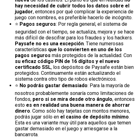
hay necesidad de cubrir todos los datos sobre el
jugador
, entonces por qué complicar la experiencia de
juego con nombres, es preferible hacerlo de incógnito.
⭐️
Pagos seguros
: Por regla general, el sistema de
seguridad con el tiempo, se actualiza, mejora y se hace
más difícil de descifrar para los fraudes y los hackers.
Paysafe no es una excepción
. Tiene numerosas
características
que lo convierten en uno de los
pagos seguros
más protegidos de la actualidad. Con
su eficaz código PIN de 16 dígitos y el nuevo
certificado SSL
, los depósitos de Paysafe están bien
protegidos. Continuamente están actualizando el
sistema contra otro tipo de robos electrónicos.
⭐️
No podrás gastar demasiado
: Para la mayoría de
nosotros probablemente sonaría como limitaciones de
fondos,
pero si se mira desde otro ángulo
, entonces
esto
es en realidad una buena manera de ahorrar
dinero
. Como sólo hay tarjetas con montos menores,
podrás jugar sólo en
el casino de depósito mínimo
.
Esta es una variante muy útil para aquellos que temen
gastar demasiado en el juego y arriesgarse a la
bancarrota.