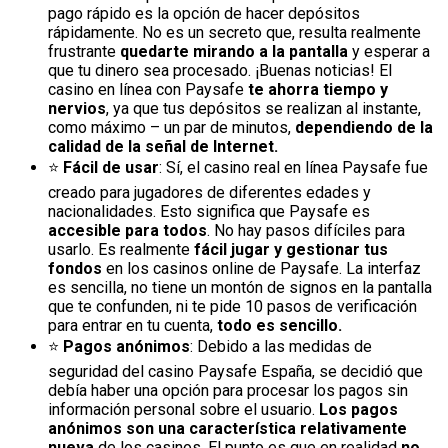
pago rápido es la opción de hacer depósitos
rápidamente. No es un secreto que, resulta realmente
frustrante
quedarte mirando a la pantalla
y esperar a
que tu dinero sea procesado. ¡Buenas noticias! El
casino en línea con Paysafe
te ahorra tiempo y
nervios
, ya que tus depósitos se realizan al instante,
como máximo – un par de minutos,
dependiendo de la
calidad de la señal de Internet.
⭐️
Fácil de usar
: Sí, el casino real en línea Paysafe fue
creado para jugadores de diferentes edades y
nacionalidades. Esto significa que Paysafe es
accesible para todos
. No hay pasos difíciles para
usarlo. Es realmente
fácil jugar y gestionar tus
fondos
en los casinos online de Paysafe. La interfaz
es sencilla, no tiene un montón de signos en la pantalla
que te confunden, ni te pide 10 pasos de verificación
para entrar en tu cuenta,
todo es sencillo.
⭐️
Pagos anónimos
: Debido a las medidas de
seguridad del casino Paysafe España, se decidió que
debía haber una opción para procesar los pagos sin
información personal sobre el usuario.
Los pagos
anónimos son una característica relativamente
nueva
de los casinos. El punto es que en realidad
no