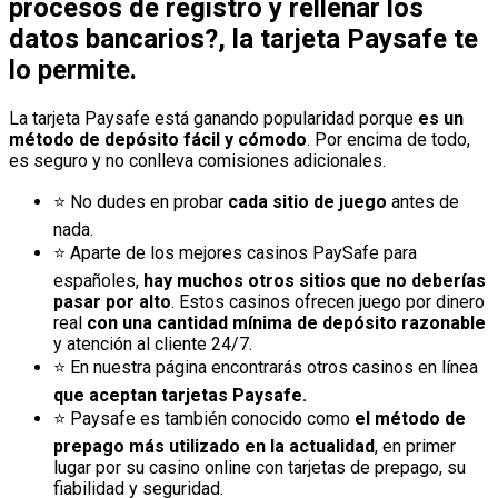
procesos de registro y rellenar los
datos bancarios?, la tarjeta Paysafe te
lo permite.
La tarjeta Paysafe está ganando popularidad porque
es un
método de depósito fácil y cómodo
. Por encima de todo,
es seguro y no conlleva comisiones adicionales.
⭐️ No dudes en probar
cada sitio de juego
antes de
nada.
⭐️ Aparte de los mejores casinos PaySafe para
españoles,
hay muchos otros sitios que no deberías
pasar por alto
. Estos casinos ofrecen juego por dinero
real
con una cantidad mínima de depósito razonable
y atención al cliente 24/7.
⭐️ En nuestra página encontrarás otros casinos en línea
que aceptan tarjetas Paysafe.
⭐️ Paysafe es también conocido como
el método de
prepago más utilizado en la actualidad
, en primer
lugar por su casino online con tarjetas de prepago, su
fiabilidad y seguridad.