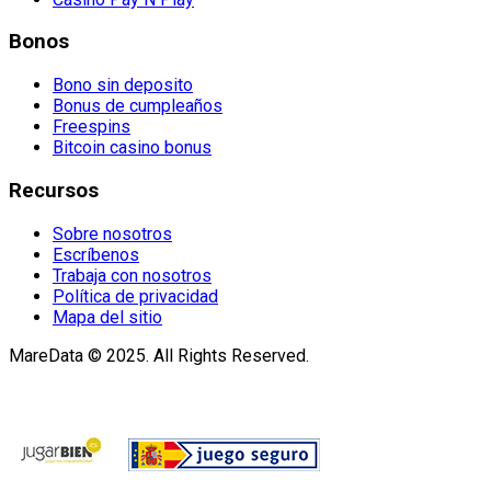
Bonos
Bono sin deposito
Bonus de cumpleaños
Freespins
Bitcoin casino bonus
Recursos
Sobre nosotros
Escríbenos
Trabaja con nosotros
Política de privacidad
Mapa del sitio
MareData © 2025. All Rights Reserved.