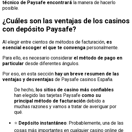
técnico de Paysafe encontrará
la manera de hacerlo
posible.
¿Cuáles son las ventajas de los casinos
con depósito Paysafe?
Al elegir entre cientos de métodos de facturación,
es
esencial escoger el que te convenga
personalmente.
Para ello, es necesario considerar
el método de pago en
particular
desde diferentes ángulos.
Por eso, en esta sección
hay un breve resumen de las
ventajas y desventajas
de Paysafe casinos España.
De hecho,
los sitios de casino más confiables
han elegido las tarjetas Paysafe
como su
principal método de facturación
debido a
muchas razones y vamos a tratar de averiguar por
qué.
⭐️
Depósito instantáneo
: Probablemente, una de las
cosas más importantes en cualquier casino online de