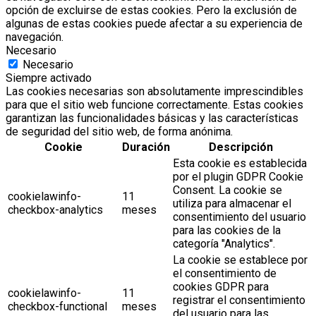
opción de excluirse de estas cookies. Pero la exclusión de
algunas de estas cookies puede afectar a su experiencia de
navegación.
Necesario
Necesario
Siempre activado
Las cookies necesarias son absolutamente imprescindibles
para que el sitio web funcione correctamente. Estas cookies
garantizan las funcionalidades básicas y las características
de seguridad del sitio web, de forma anónima.
Cookie
Duración
Descripción
Esta cookie es establecida
por el plugin GDPR Cookie
Consent. La cookie se
cookielawinfo-
11
utiliza para almacenar el
checkbox-analytics
meses
consentimiento del usuario
para las cookies de la
categoría "Analytics".
La cookie se establece por
el consentimiento de
cookies GDPR para
cookielawinfo-
11
registrar el consentimiento
checkbox-functional
meses
del usuario para las