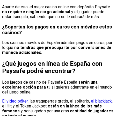
Aparte de eso, el mejor casino online con depósito Paysafe
no requiere ningún cargo adicional
y el jugador puede
estar tranquilo, sabiendo que no se le cobrará de más.
¿Soportan los pagos en euros con móviles estos
casinos?
Los casinos móviles de España admiten pagos en euros, por
lo que
no tendrás que preocuparte por conversiones de
moneda adicionales.
¿Qué juegos en línea de España con
Paysafe podré encontrar?
Los juegos de casino de Paysafe España
serán una
excelente opción para ti
, si quieres adentrarte en el mundo
del juego online.
El video póker
, las tragaperras gratis, el solitario,
el blackjack
,
el Hit y el Token Jackpot
están en la línea de los más
famosos
y son jugados por una gran
cantidad de jugadores
en todo el mundo
.