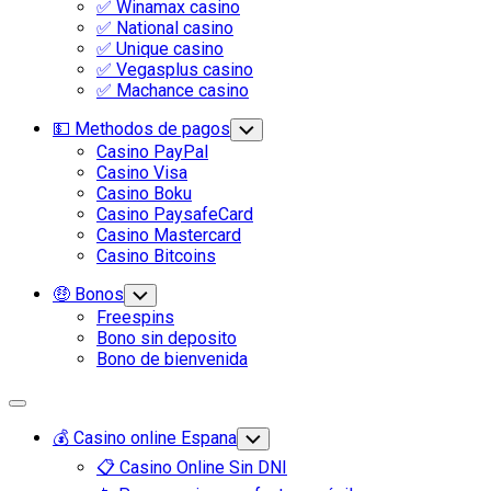
✅ Winamax casino
✅ National casino
✅ Unique casino
✅ Vegasplus casino
✅ Machance casino
💵 Methodos de pagos
Toggle
Child
Casino PayPal
Menu
Casino Visa
Casino Boku
Casino PaysafeCard
Casino Mastercard
Casino Bitcoins
🤑 Bonos
Toggle
Child
Freespins
Menu
Bono sin deposito
Bono de bienvenida
Expand
Menu
💰 Casino online Espana
Toggle
Child
📋 Casino Online Sin DNI
Menu