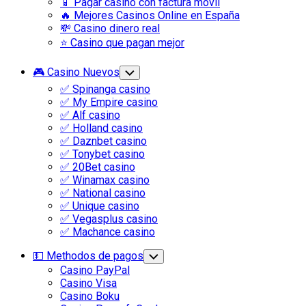
📱 Pagar casino con factura móvil
🔥 Mejores Casinos Online en España
💸 Casino dinero real
⭐️ Casino que pagan mejor
🎮 Casino Nuevos
Toggle
Child
✅ Spinanga casino
Menu
✅ My Empire casino
✅ Alf casino
✅ Holland casino
✅ Daznbet casino
✅ Tonybet casino
✅ 20Bet casino
✅ Winamax casino
✅ National casino
✅ Unique casino
✅ Vegasplus casino
✅ Machance casino
💵 Methodos de pagos
Toggle
Child
Casino PayPal
Menu
Casino Visa
Casino Boku