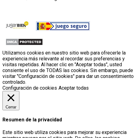
Utilizamos cookies en nuestro sitio web para ofrecerle la
experiencia más relevante al recordar sus preferencias y
visitas repetidas. Al hacer clic en "Aceptar todas", usted
consiente el uso de TODAS las cookies. Sin embargo, puede
visitar "Configuración de cookies" para dar un consentimiento
controlado.
Configuración de cookies
Aceptar todas
Cerrar
Resumen de la privacidad
Este sitio web utiliza cookies para mejorar su experiencia