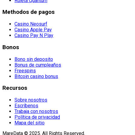
Ruleta Quantum
Methodos de pagos
Casino Neosurf
Casino Apple Pay
Casino Pay N Play
Bonos
Bono sin deposito
Bonus de cumpleaños
Freespins
Bitcoin casino bonus
Recursos
Sobre nosotros
Escríbenos
Trabaja con nosotros
Política de privacidad
Mapa del sitio
MareData © 2025. All Rights Reserved.