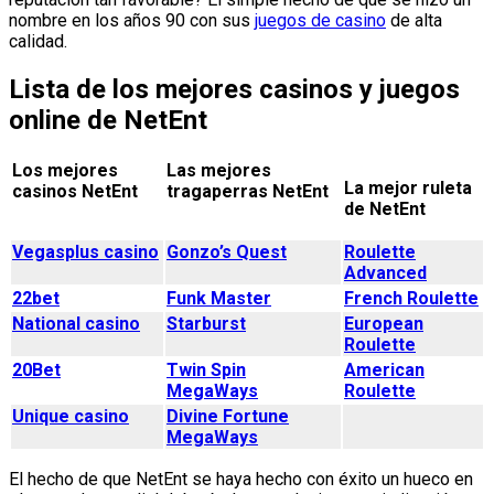
nombre en los años 90 con sus
juegos de casino
de alta
calidad.
Lista de los mejores casinos y juegos
online de NetEnt
Los mejores
Las mejores
La mejor ruleta
casinos NetEnt
tragaperras NetEnt
de NetEnt
Vegasplus casino
Gonzo’s Quest
Roulette
Advanced
22bet
Funk Master
French Roulette
National casino
Starburst
European
Roulette
20Bet
Twin Spin
American
MegaWays
Roulette
Unique casino
Divine Fortune
MegaWays
El hecho de que NetEnt se haya hecho con éxito un hueco en