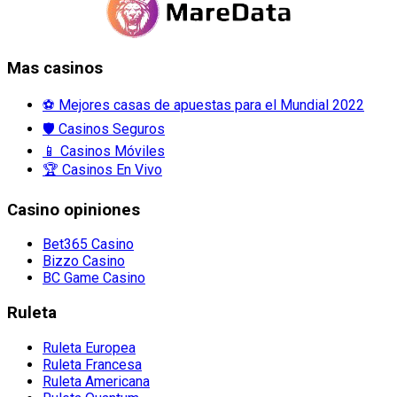
Mas casinos
⚽ Mejores casas de apuestas para el Mundial 2022
🛡️ Casinos Seguros
📱 Casinos Móviles
🏆 Casinos En Vivo
Casino opiniones
Bet365 Casino
Bizzo Casino
BC Game Casino
Ruleta
Ruleta Europea
Ruleta Francesa
Ruleta Americana