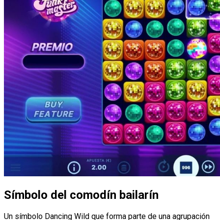
Símbolo del comodín bailarín
Un símbolo Dancing Wild que forma parte de una agrupación