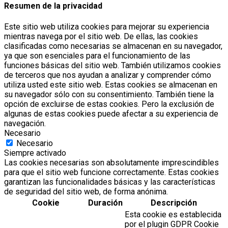
Resumen de la privacidad
Este sitio web utiliza cookies para mejorar su experiencia
mientras navega por el sitio web. De ellas, las cookies
clasificadas como necesarias se almacenan en su navegador,
ya que son esenciales para el funcionamiento de las
funciones básicas del sitio web. También utilizamos cookies
de terceros que nos ayudan a analizar y comprender cómo
utiliza usted este sitio web. Estas cookies se almacenan en
su navegador sólo con su consentimiento. También tiene la
opción de excluirse de estas cookies. Pero la exclusión de
algunas de estas cookies puede afectar a su experiencia de
navegación.
Necesario
Necesario
Siempre activado
Las cookies necesarias son absolutamente imprescindibles
para que el sitio web funcione correctamente. Estas cookies
garantizan las funcionalidades básicas y las características
de seguridad del sitio web, de forma anónima.
Cookie
Duración
Descripción
Esta cookie es establecida
por el plugin GDPR Cookie