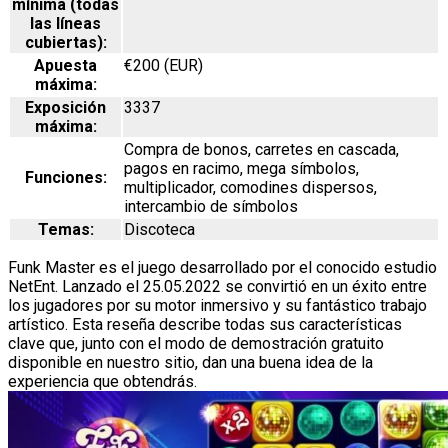
mínima (todas
las líneas
cubiertas):
Apuesta
€200 (EUR)
máxima:
Exposición
3337
máxima:
Compra de bonos, carretes en cascada,
pagos en racimo, mega símbolos,
Funciones:
multiplicador, comodines dispersos,
intercambio de símbolos
Temas:
Discoteca
Funk Master es el juego desarrollado por el conocido estudio
NetEnt. Lanzado el 25.05.2022 se convirtió en un éxito entre
los jugadores por su motor inmersivo y su fantástico trabajo
artístico. Esta reseña describe todas sus características
clave que, junto con el modo de demostración gratuito
disponible en nuestro sitio, dan una buena idea de la
experiencia que obtendrás.