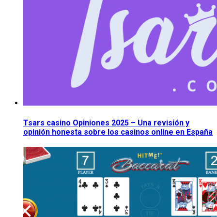
Tsars casino Opiniones 2025 – Una revisión y
opinión honesta sobre los casinos online en España