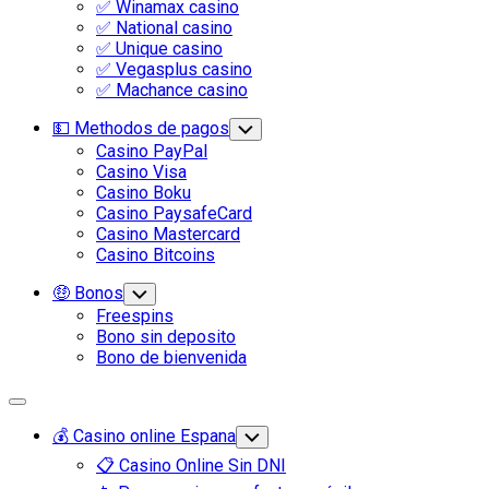
✅ Winamax casino
✅ National casino
✅ Unique casino
✅ Vegasplus casino
✅ Machance casino
💵 Methodos de pagos
Toggle
Child
Casino PayPal
Menu
Casino Visa
Casino Boku
Casino PaysafeCard
Casino Mastercard
Casino Bitcoins
🤑 Bonos
Toggle
Child
Freespins
Menu
Bono sin deposito
Bono de bienvenida
Expand
Menu
💰 Casino online Espana
Toggle
Child
📋 Casino Online Sin DNI
Menu