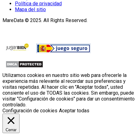
Política de privacidad
Mapa del sitio
MareData © 2025. All Rights Reserved.
Utilizamos cookies en nuestro sitio web para ofrecerle la
experiencia más relevante al recordar sus preferencias y
visitas repetidas. Al hacer clic en "Aceptar todas", usted
consiente el uso de TODAS las cookies. Sin embargo, puede
visitar "Configuración de cookies" para dar un consentimiento
controlado.
Configuración de cookies
Aceptar todas
Cerrar