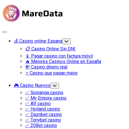
Skip
to
content
Expand
Menu
💰 Casino online Espana
Toggle
Child
📋 Casino Online Sin DNI
Menu
📱 Pagar casino con factura móvil
🔥 Mejores Casinos Online en España
💸 Casino dinero real
⭐️ Casino que pagan mejor
🎮 Casino Nuevos
Toggle
Child
✅ Spinanga casino
Menu
✅ My Empire casino
✅ Alf casino
✅ Holland casino
✅ Daznbet casino
✅ Tonybet casino
✅ 20Bet casino