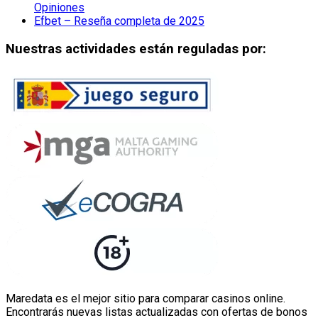
Opiniones
Efbet – Reseña completa de 2025
Nuestras actividades están reguladas por:
Maredata es el mejor sitio para comparar casinos online.
Encontrarás nuevas listas actualizadas con ofertas de bonos