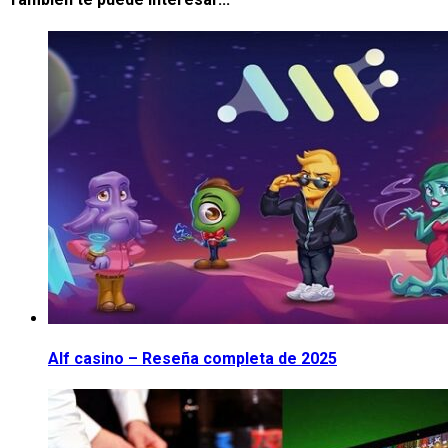
Alf casino – Reseña completa de 2025