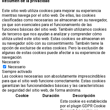
Resumen de la privacidad
Este sitio web utiliza cookies para mejorar su experiencia
mientras navega por el sitio web. De ellas, las cookies
clasificadas como necesarias se almacenan en su navegador,
ya que son esenciales para el funcionamiento de las
funciones básicas del sitio web. También utilizamos cookies
de terceros que nos ayudan a analizar y comprender cómo
utiliza usted este sitio web. Estas cookies se almacenan en
su navegador sólo con su consentimiento. También tiene la
opción de excluirse de estas cookies. Pero la exclusión de
algunas de estas cookies puede afectar a su experiencia de
navegación.
Necesario
Necesario
Siempre activado
Las cookies necesarias son absolutamente imprescindibles
para que el sitio web funcione correctamente. Estas cookies
garantizan las funcionalidades básicas y las características
de seguridad del sitio web, de forma anónima.
Cookie
Duración
Descripción
Esta cookie es establecida
por el plugin GDPR Cookie