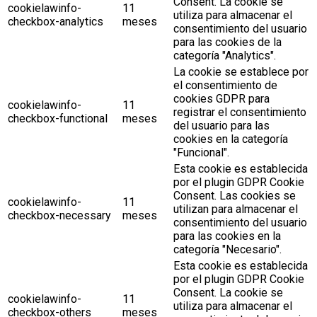
Consent. La cookie se
cookielawinfo-
11
utiliza para almacenar el
checkbox-analytics
meses
consentimiento del usuario
para las cookies de la
categoría "Analytics".
La cookie se establece por
el consentimiento de
cookies GDPR para
cookielawinfo-
11
registrar el consentimiento
checkbox-functional
meses
del usuario para las
cookies en la categoría
"Funcional".
Esta cookie es establecida
por el plugin GDPR Cookie
Consent. Las cookies se
cookielawinfo-
11
utilizan para almacenar el
checkbox-necessary
meses
consentimiento del usuario
para las cookies en la
categoría "Necesario".
Esta cookie es establecida
por el plugin GDPR Cookie
Consent. La cookie se
cookielawinfo-
11
utiliza para almacenar el
checkbox-others
meses