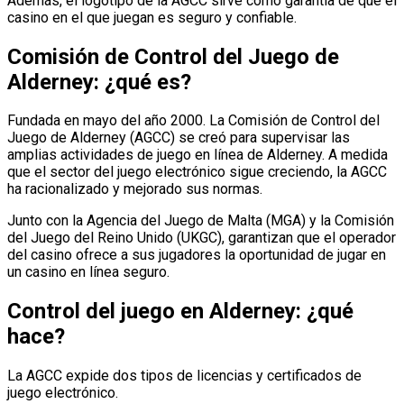
Además, el logotipo de la AGCC sirve como garantía de que el
casino en el que juegan es seguro y confiable.
Comisión de Control del Juego de
Alderney: ¿qué es?
Fundada en mayo del año 2000. La Comisión de Control del
Juego de Alderney (AGCC) se creó para supervisar las
amplias actividades de juego en línea de Alderney. A medida
que el sector del juego electrónico sigue creciendo, la AGCC
ha racionalizado y mejorado sus normas.
Junto con la Agencia del Juego de Malta (MGA) y la Comisión
del Juego del Reino Unido (UKGC), garantizan que el operador
del casino ofrece a sus jugadores la oportunidad de jugar en
un casino en línea seguro.
Control del juego en Alderney: ¿qué
hace?
La AGCC expide dos tipos de licencias y certificados de
juego electrónico.