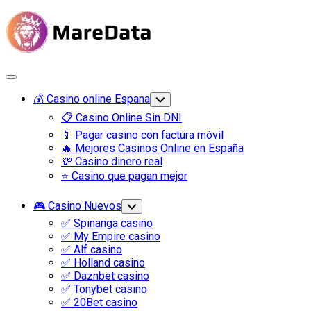
Skip
to
content
Expand
Menu
💰 Casino online Espana
Toggle
Child
📋 Casino Online Sin DNI
Menu
📱 Pagar casino con factura móvil
🔥 Mejores Casinos Online en España
💸 Casino dinero real
⭐️ Casino que pagan mejor
🎮 Casino Nuevos
Toggle
Child
✅ Spinanga casino
Menu
✅ My Empire casino
✅ Alf casino
✅ Holland casino
✅ Daznbet casino
✅ Tonybet casino
✅ 20Bet casino