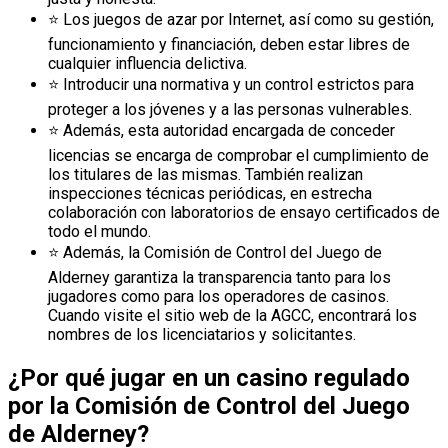
⭐️
Los juegos de azar por Internet, así como su gestión,
funcionamiento y financiación, deben estar libres de
cualquier influencia delictiva.
⭐️
Introducir una normativa y un control estrictos para
proteger a los jóvenes y a las personas vulnerables.
⭐️
Además, esta autoridad encargada de conceder
licencias se encarga de comprobar el cumplimiento de
los titulares de las mismas. También realizan
inspecciones técnicas periódicas, en estrecha
colaboración con laboratorios de ensayo certificados de
todo el mundo.
⭐️
Además, la Comisión de Control del Juego de
Alderney garantiza la transparencia tanto para los
jugadores como para los operadores de casinos.
Cuando visite el sitio web de la AGCC, encontrará los
nombres de los licenciatarios y solicitantes.
¿Por qué jugar en un casino regulado
por la Comisión de Control del Juego
de Alderney?