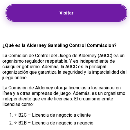
Visitar
¿Qué es la Alderney Gambling Control Commission?
La Comisión de Control del Juego de Alderney (AGCC) es un
organismo regulador respetable. Y es independiente de
cualquier gobierno. Además, la AGCC es la principal
organización que garantiza la seguridad y la imparcialidad del
juego online.
La Comisión de Alderney otorga licencias a los casinos en
línea y a otras empresas de juego. Además, es un organismo
independiente que emite licencias. El organismo emite
licencias como:
⭐️
B2C – Licencia de negocio a cliente
⭐️
B2B – Licencia de negocio a negocio