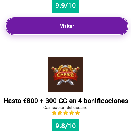
9.9/10
Visitar
Hasta €800 + 300 GG en 4 bonificaciones
Calificación del usuario:
9.8/10