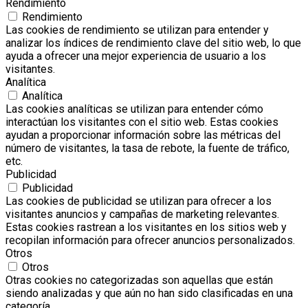
Rendimiento
Rendimiento
Las cookies de rendimiento se utilizan para entender y
analizar los índices de rendimiento clave del sitio web, lo que
ayuda a ofrecer una mejor experiencia de usuario a los
visitantes.
Analítica
Analítica
Las cookies analíticas se utilizan para entender cómo
interactúan los visitantes con el sitio web. Estas cookies
ayudan a proporcionar información sobre las métricas del
número de visitantes, la tasa de rebote, la fuente de tráfico,
etc.
Publicidad
Publicidad
Las cookies de publicidad se utilizan para ofrecer a los
visitantes anuncios y campañas de marketing relevantes.
Estas cookies rastrean a los visitantes en los sitios web y
recopilan información para ofrecer anuncios personalizados.
Otros
Otros
Otras cookies no categorizadas son aquellas que están
siendo analizadas y que aún no han sido clasificadas en una
categoría.