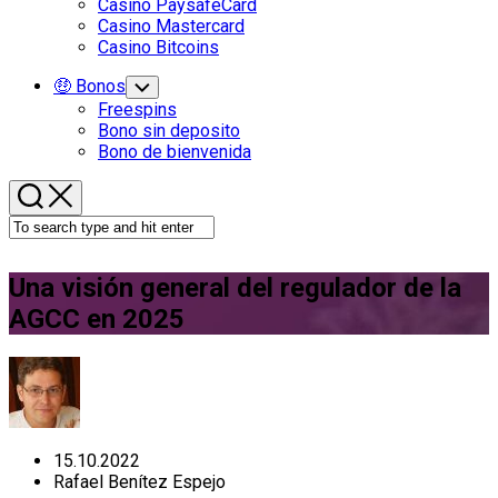
Casino PaysafeCard
Casino Mastercard
Casino Bitcoins
🤑 Bonos
Toggle
Child
Freespins
Menu
Bono sin deposito
Bono de bienvenida
Una visión general del regulador de la
AGCC en 2025
15.10.2022
Rafael Benítez Espejo