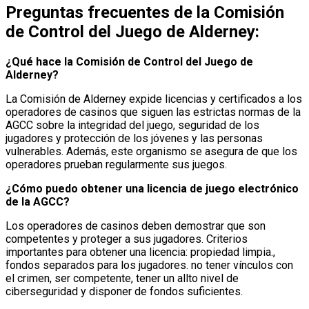
Preguntas frecuentes de la Comisión
de Control del Juego de Alderney:
¿Qué hace la Comisión de Control del Juego de
Alderney?
La Comisión de Alderney expide licencias y certificados a los
operadores de casinos que siguen las estrictas normas de la
AGCC sobre la integridad del juego, seguridad de los
jugadores y protección de los jóvenes y las personas
vulnerables. Además, este organismo se asegura de que los
operadores prueban regularmente sus juegos.
¿Cómo puedo obtener una licencia de juego electrónico
de la AGCC?
Los operadores de casinos deben demostrar que son
competentes y proteger a sus jugadores. Criterios
importantes para obtener una licencia: propiedad limpia.,
fondos separados para los jugadores. no tener vínculos con
el crimen, ser competente, tener un allto nivel de
ciberseguridad y disponer de fondos suficientes.