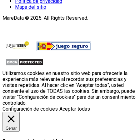
Política de privacidad
Mapa del sitio
MareData © 2025. All Rights Reserved.
Utilizamos cookies en nuestro sitio web para ofrecerle la
experiencia más relevante al recordar sus preferencias y
visitas repetidas. Al hacer clic en "Aceptar todas", usted
consiente el uso de TODAS las cookies. Sin embargo, puede
visitar "Configuración de cookies" para dar un consentimiento
controlado.
Configuración de cookies
Aceptar todas
Cerrar