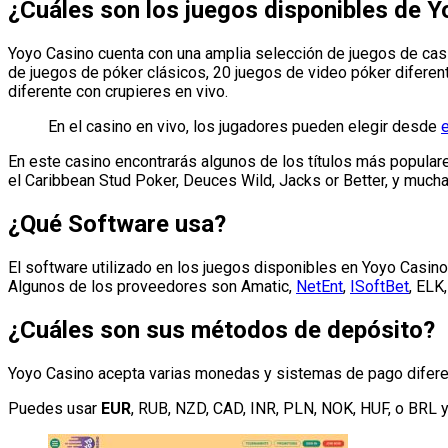
¿Cuáles son los juegos disponibles de 
Yoyo Casino cuenta con una amplia selección de juegos de casin
de juegos de póker clásicos, 20 juegos de video póker diferent
diferente con crupieres en vivo.
En el casino en vivo, los jugadores pueden elegir desde
e
En este casino encontrarás algunos de los títulos más populares
el Caribbean Stud Poker, Deuces Wild, Jacks or Better, y much
¿Qué Software usa?
El software utilizado en los juegos disponibles en Yoyo Casino
Algunos de los proveedores son Amatic,
NetEnt
,
ISoftBet
, ELK
¿Cuáles son sus métodos de depósito?
Yoyo Casino acepta varias monedas y sistemas de pago difere
Puedes usar
EUR
, RUB, NZD, CAD, INR, PLN, NOK, HUF, o BRL 