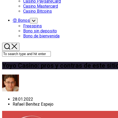
Casino PaysafeCard
Casino Mastercard
Casino Bitcoins
🤑 Bonos
Toggle
Child
Freespins
Menu
Bono sin deposito
Bono de bienvenida
Yoyo Casino: pros y contras de este siti
28.01.2022
Rafael Benítez Espejo