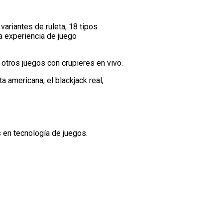
ariantes de ruleta, 18 tipos
a experiencia de juego
 otros juegos con crupieres en vivo.
 americana, el blackjack real,
 en tecnología de juegos.