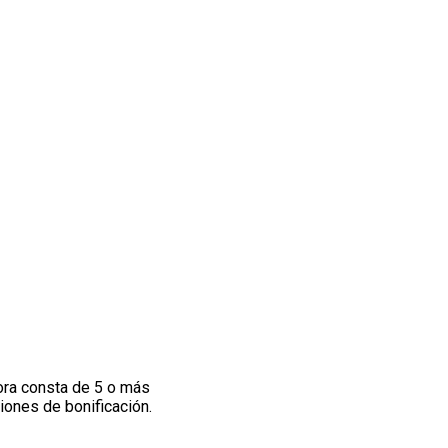
ora consta de 5 o más
iones de bonificación.