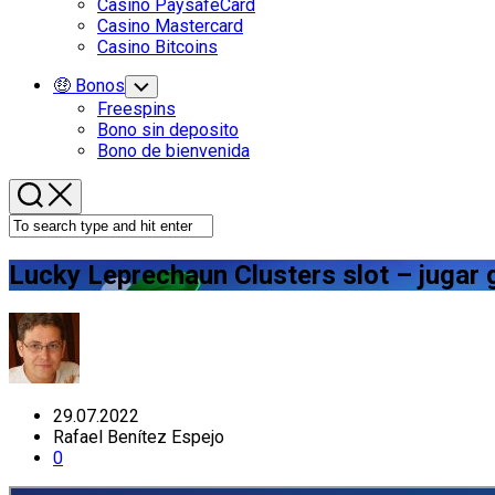
Casino PaysafeCard
Casino Mastercard
Casino Bitcoins
🤑 Bonos
Toggle
Child
Freespins
Menu
Bono sin deposito
Bono de bienvenida
Lucky Leprechaun Clusters slot – jugar 
29.07.2022
Rafael Benítez Espejo
0