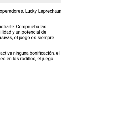
s operadores. Lucky Leprechaun
istrarte. Comprueba las
ilidad y un potencial de
asivas, el juego es siempre
tiva ninguna bonificación, el
s en los rodillos, el juego