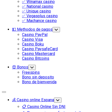
✅ Winamax casino
✅ National casino
✅ Unique casino
✅ Vegasplus casino
✅ Machance casino
💵 Methodos de pagos
Toggle
Child
Casino PayPal
Menu
Casino Visa
Casino Boku
Casino PaysafeCard
Casino Mastercard
Casino Bitcoins
🤑 Bonos
Toggle
Child
Freespins
Menu
Bono sin deposito
Bono de bienvenida
Expand
Menu
💰 Casino online Espana
Toggle
Child
📋 Casino Online Sin DNI
Menu