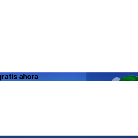
gratis ahora