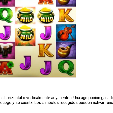
n horizontal o verticalmente adyacentes. Una agrupación ganad
recoge y se cuenta. Los símbolos recogidos pueden activar func