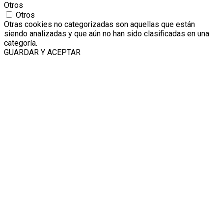
Otros
Otros
Otras cookies no categorizadas son aquellas que están
siendo analizadas y que aún no han sido clasificadas en una
categoría.
GUARDAR Y ACEPTAR