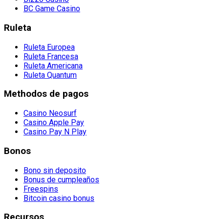
BC Game Casino
Ruleta
Ruleta Europea
Ruleta Francesa
Ruleta Americana
Ruleta Quantum
Methodos de pagos
Casino Neosurf
Casino Apple Pay
Casino Pay N Play
Bonos
Bono sin deposito
Bonus de cumpleaños
Freespins
Bitcoin casino bonus
Recursos