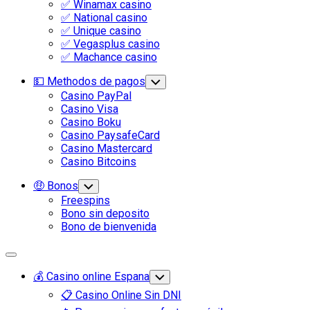
✅ Winamax casino
✅ National casino
✅ Unique casino
✅ Vegasplus casino
✅ Machance casino
💵 Methodos de pagos
Toggle
Child
Casino PayPal
Menu
Casino Visa
Casino Boku
Casino PaysafeCard
Casino Mastercard
Casino Bitcoins
🤑 Bonos
Toggle
Child
Freespins
Menu
Bono sin deposito
Bono de bienvenida
Expand
Menu
💰 Casino online Espana
Toggle
Child
📋 Casino Online Sin DNI
Menu