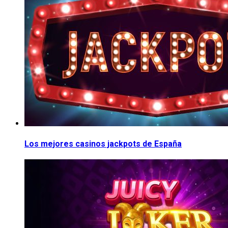
Los mejores casinos jackpots de España