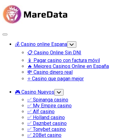
Skip
to
content
Expand
Menu
💰 Casino online Espana
Toggle
Child
📋 Casino Online Sin DNI
Menu
📱 Pagar casino con factura móvil
🔥 Mejores Casinos Online en España
💸 Casino dinero real
⭐️ Casino que pagan mejor
🎮 Casino Nuevos
Toggle
Child
✅ Spinanga casino
Menu
✅ My Empire casino
✅ Alf casino
✅ Holland casino
✅ Daznbet casino
✅ Tonybet casino
✅ 20Bet casino