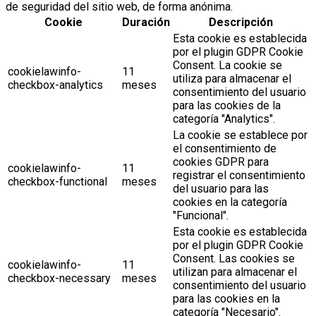
de seguridad del sitio web, de forma anónima.
Cookie
Duración
Descripción
Esta cookie es establecida
por el plugin GDPR Cookie
Consent. La cookie se
cookielawinfo-
11
utiliza para almacenar el
checkbox-analytics
meses
consentimiento del usuario
para las cookies de la
categoría "Analytics".
La cookie se establece por
el consentimiento de
cookies GDPR para
cookielawinfo-
11
registrar el consentimiento
checkbox-functional
meses
del usuario para las
cookies en la categoría
"Funcional".
Esta cookie es establecida
por el plugin GDPR Cookie
Consent. Las cookies se
cookielawinfo-
11
utilizan para almacenar el
checkbox-necessary
meses
consentimiento del usuario
para las cookies en la
categoría "Necesario".