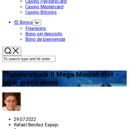
Casino PaysafeCard
Casino Mastercard
Casino Bitcoins
🤑 Bonos
Toggle
Child
Freespins
Menu
Bono sin deposito
Bono de bienvenida
Thunderstruck II Mega Moolah slot –
jugar gratis ahora
29.07.2022
Rafael Benítez Espejo