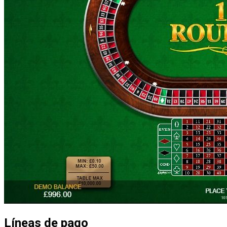
Líneas de pago