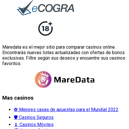
Maredata es el mejor sitio para comparar casinos online.
Encontrarás nuevas listas actualizadas con ofertas de bonos
exclusivas. Filtre según sus deseos y encuentre sus casinos
favoritos.
Mas casinos
⚽ Mejores casas de apuestas para el Mundial 2022
🛡️ Casinos Seguros
📱 Casinos Móviles