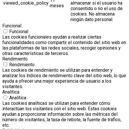
11
viewed_cookie_policy
almacenar si el usuario ha
meses
consentido o no el uso de
cookies. No almacena
ningún dato personal.
Funcional
Funcional
Las cookies funcionales ayudan a realizar ciertas
funcionalidades como compartir el contenido del sitio web en
las plataformas de las redes sociales, recoger opiniones y
otras características de terceros.
Rendimiento
Rendimiento
Las cookies de rendimiento se utilizan para entender y
analizar los índices de rendimiento clave del sitio web, lo que
ayuda a ofrecer una mejor experiencia de usuario a los
visitantes.
Analítica
Analítica
Las cookies analíticas se utilizan para entender cómo
interactúan los visitantes con el sitio web. Estas cookies
ayudan a proporcionar información sobre las métricas del
número de visitantes, la tasa de rebote, la fuente de tráfico,
etc.