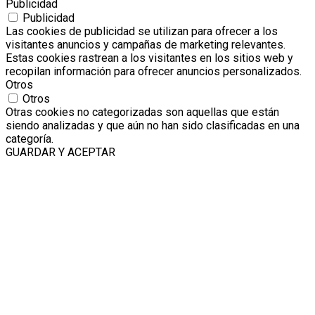
Publicidad
Publicidad
Las cookies de publicidad se utilizan para ofrecer a los
visitantes anuncios y campañas de marketing relevantes.
Estas cookies rastrean a los visitantes en los sitios web y
recopilan información para ofrecer anuncios personalizados.
Otros
Otros
Otras cookies no categorizadas son aquellas que están
siendo analizadas y que aún no han sido clasificadas en una
categoría.
GUARDAR Y ACEPTAR