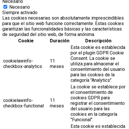
Necesario
Necesario
Siempre activado
Las cookies necesarias son absolutamente imprescindibles
para que el sitio web funcione correctamente. Estas cookies
garantizan las funcionalidades básicas y las características
de seguridad del sitio web, de forma anónima.
Cookie
Duración
Descripción
Esta cookie es establecida
por el plugin GDPR Cookie
Consent. La cookie se
cookielawinfo-
11
utiliza para almacenar el
checkbox-analytics
meses
consentimiento del usuario
para las cookies de la
categoría "Analytics".
La cookie se establece por
el consentimiento de
cookies GDPR para
cookielawinfo-
11
registrar el consentimiento
checkbox-functional
meses
del usuario para las
cookies en la categoría
"Funcional".
Esta cookie es establecida