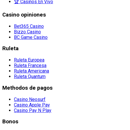
🏆 Casinos En Vivo
Casino opiniones
Bet365 Casino
Bizzo Casino
BC Game Casino
Ruleta
Ruleta Europea
Ruleta Francesa
Ruleta Americana
Ruleta Quantum
Methodos de pagos
Casino Neosurf
Casino Apple Pay
Casino Pay N Play
Bonos