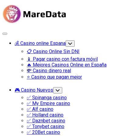
Skip
to
content
Expand
Menu
💰 Casino online Espana
Toggle
Child
📋 Casino Online Sin DNI
Menu
📱 Pagar casino con factura móvil
🔥 Mejores Casinos Online en España
💸 Casino dinero real
⭐️ Casino que pagan mejor
🎮 Casino Nuevos
Toggle
Child
✅ Spinanga casino
Menu
✅ My Empire casino
✅ Alf casino
✅ Holland casino
✅ Daznbet casino
✅ Tonybet casino
✅ 20Bet casino