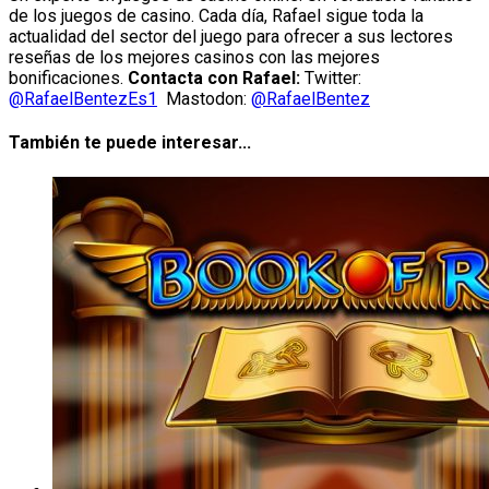
de los juegos de casino. Cada día, Rafael sigue toda la
actualidad del sector del juego para ofrecer a sus lectores
reseñas de los mejores casinos con las mejores
bonificaciones.
Contacta con Rafael:
Twitter:
@RafaelBentezEs1
Mastodon:
@RafaelBentez
También te puede interesar...