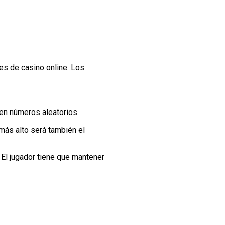
es de casino online. Los
 en números aleatorios.
 más alto será también el
 El jugador tiene que mantener