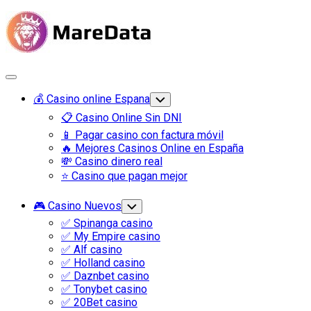
Skip
to
content
Expand
Menu
💰 Casino online Espana
Toggle
Child
📋 Casino Online Sin DNI
Menu
📱 Pagar casino con factura móvil
🔥 Mejores Casinos Online en España
💸 Casino dinero real
⭐️ Casino que pagan mejor
🎮 Casino Nuevos
Toggle
Child
✅ Spinanga casino
Menu
✅ My Empire casino
✅ Alf casino
✅ Holland casino
✅ Daznbet casino
✅ Tonybet casino
✅ 20Bet casino