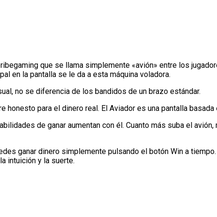
Spribegaming que se llama simplemente «avión» entre los jugador
pal en la pantalla se le da a esta máquina voladora.
sual, no se diferencia de los bandidos de un brazo estándar.
 honesto para el dinero real. El Aviador es una pantalla basada
obabilidades de ganar aumentan con él. Cuanto más suba el avión,
uedes ganar dinero simplemente pulsando el botón Win a tiempo.
a intuición y la suerte.