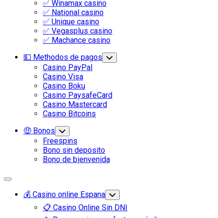
✅ Winamax casino
✅ National casino
✅ Unique casino
✅ Vegasplus casino
✅ Machance casino
💵 Methodos de pagos
Toggle
Child
Casino PayPal
Menu
Casino Visa
Casino Boku
Casino PaysafeCard
Casino Mastercard
Casino Bitcoins
🤑 Bonos
Toggle
Child
Freespins
Menu
Bono sin deposito
Bono de bienvenida
Expand
Menu
💰 Casino online Espana
Toggle
Child
📋 Casino Online Sin DNI
Menu