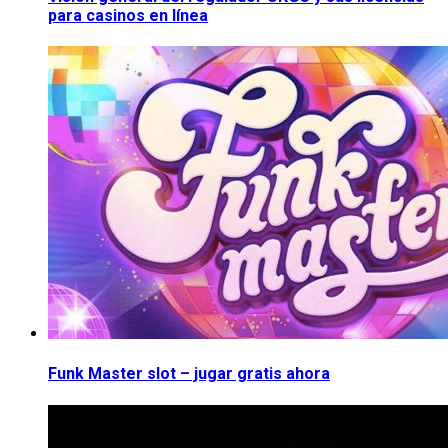
para casinos en línea
Funk Master slot – jugar gratis ahora