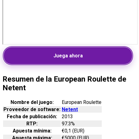
Juega ahora
Resumen de la European Roulette de
Netent
Nombre del juego:
European Roulette
Proveedor de software:
Netent
Fecha de publicación:
2013
RTP:
97.3%
Apuesta mínima:
€0,1 (EUR)
Apuesta máxima:
€5000 (EUR)