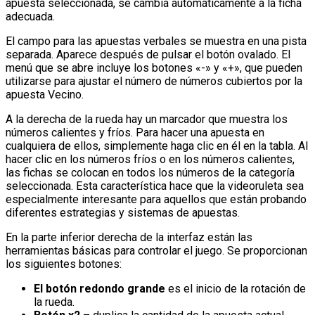
apuesta seleccionada, se cambia automáticamente a la ficha
adecuada.
El campo para las apuestas verbales se muestra en una pista
separada. Aparece después de pulsar el botón ovalado. El
menú que se abre incluye los botones «-» y «+», que pueden
utilizarse para ajustar el número de números cubiertos por la
apuesta Vecino.
A la derecha de la rueda hay un marcador que muestra los
números calientes y fríos. Para hacer una apuesta en
cualquiera de ellos, simplemente haga clic en él en la tabla. Al
hacer clic en los números fríos o en los números calientes,
las fichas se colocan en todos los números de la categoría
seleccionada. Esta característica hace que la videoruleta sea
especialmente interesante para aquellos que están probando
diferentes estrategias y sistemas de apuestas.
En la parte inferior derecha de la interfaz están las
herramientas básicas para controlar el juego. Se proporcionan
los siguientes botones:
El botón redondo grande
es el inicio de la rotación de
la rueda.