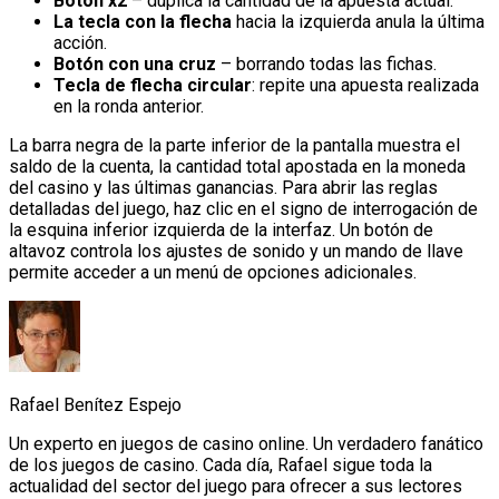
Botón x2
– duplica la cantidad de la apuesta actual.
La tecla con la flecha
hacia la izquierda anula la última
acción.
Botón con una cruz
– borrando todas las fichas.
Tecla de flecha circular
: repite una apuesta realizada
en la ronda anterior.
La barra negra de la parte inferior de la pantalla muestra el
saldo de la cuenta, la cantidad total apostada en la moneda
del casino y las últimas ganancias. Para abrir las reglas
detalladas del juego, haz clic en el signo de interrogación de
la esquina inferior izquierda de la interfaz. Un botón de
altavoz controla los ajustes de sonido y un mando de llave
permite acceder a un menú de opciones adicionales.
Rafael Benítez Espejo
Un experto en juegos de casino online. Un verdadero fanático
de los juegos de casino. Cada día, Rafael sigue toda la
actualidad del sector del juego para ofrecer a sus lectores