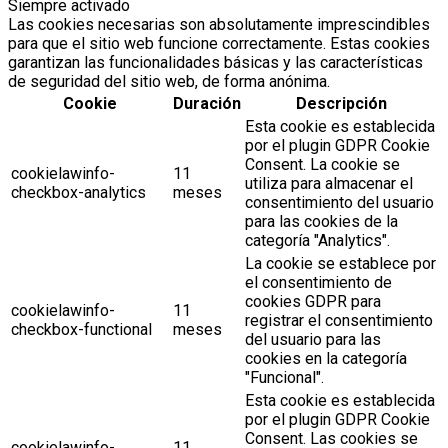
Siempre activado
Las cookies necesarias son absolutamente imprescindibles
para que el sitio web funcione correctamente. Estas cookies
garantizan las funcionalidades básicas y las características
de seguridad del sitio web, de forma anónima.
Cookie
Duración
Descripción
Esta cookie es establecida
por el plugin GDPR Cookie
Consent. La cookie se
cookielawinfo-
11
utiliza para almacenar el
checkbox-analytics
meses
consentimiento del usuario
para las cookies de la
categoría "Analytics".
La cookie se establece por
el consentimiento de
cookies GDPR para
cookielawinfo-
11
registrar el consentimiento
checkbox-functional
meses
del usuario para las
cookies en la categoría
"Funcional".
Esta cookie es establecida
por el plugin GDPR Cookie
Consent. Las cookies se
cookielawinfo-
11