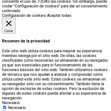
consiente el uso de TODAS las cookies. Sin embargo, puede
visitar "Configuración de cookies" para dar un consentimiento
controlado.
Configuración de cookies
Aceptar todas
Cerrar
Resumen de la privacidad
Este sitio web utiliza cookies para mejorar su experiencia
mientras navega por el sitio web. De ellas, las cookies
clasificadas como necesarias se almacenan en su navegador,
ya que son esenciales para el funcionamiento de las
funciones básicas del sitio web. También utilizamos cookies
de terceros que nos ayudan a analizar y comprender cómo
utiliza usted este sitio web. Estas cookies se almacenan en
su navegador sólo con su consentimiento. También tiene la
opción de excluirse de estas cookies. Pero la exclusión de
algunas de estas cookies puede afectar a su experiencia de
navegación.
Necesario
Necesario