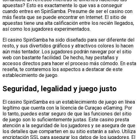
apuestas? Esto es exactamente lo que vas a conseguir
cuando entres en SpinSamba. Presume de ser el casino con
más fiesta que se puede encontrar en Internet. El sitio de
apuestas tiene una alta calificación entre los recién llegados,
así como los jugadores experimentados.
El casino SpinSamba ha sido diseñado para ser diferente del
resto, y sus divertidos gráficos y atractivos colores lo hacen
aún más tentador. Los jugadores podrán navegar por el sitio
web con bastante facilidad. De hecho, hay pestañas y
accesos directos para hacer el proceso más cómodo. En esta
reseña, te contaremos los aspectos a destacar de este
establecimiento de juego.
Seguridad, legalidad y juego justo
El casino SpinSamba es un establecimiento de juego en línea
legítimo que cuenta con la licencia de Curaçao eGaming. Por
lo tanto, puedes estar seguro de que las funciones del sitio
de juego son lo suficientemente justas. Este casino presta
atención a la seguridad de los jugadores y se asegura de que
los detalles que comparten en su sitio estarán a salvo. Utiliza
encriptación SSL para asegurar los datos de los jugadores. El