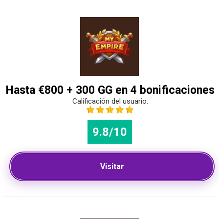
Hasta €800 + 300 GG en 4 bonificaciones
Calificación del usuario:
9.8/10
Visitar