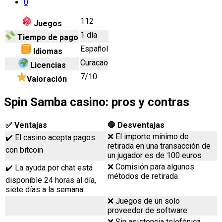
0
112
Juegos
1 día
Tiempo de pago
Español
Idiomas
Curacao
Licencias
7/10
Valoración
Spin Samba casino: pros y contras
✅ Ventajas
🛑 Desventajas
❌ El importe mínimo de
✔️ El casino acepta pagos
retirada en una transacción de
con bitcoin
un jugador es de 100 euros
❌ Comisión para algunos
✔️ La ayuda por chat está
métodos de retirada
disponible 24 horas al día,
siete días a la semana
❌ Juegos de un solo
proveedor de software
❌ Sin asistencia telefónica