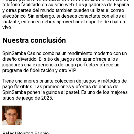
teléfono facilitado en su sitio web. Los jugadores de España
y otras partes del mundo también pueden utilizar el correo
electrónico. Sin embargo, si deseas conectarte con ellos al
instante, entonces debes aprovechar el soporte de chat en
vivo.
Nuestra conclusión
SpinSamba Casino combina un rendimiento moderno con un
diseño divertido. El sitio de juegos de azar ofrece a los
jugadores una experiencia de juego perfecta y ofrece un
programa de fidelización y otro VIP.
Tiene una impresionante colección de juegos y métodos de
pago flexibles. Las promociones y ofertas de bonos de
SpinSamba ponen la guinda al pastel. Es uno de los mejores
sitios de juego de 2025.
Rafael Benítez Espejo