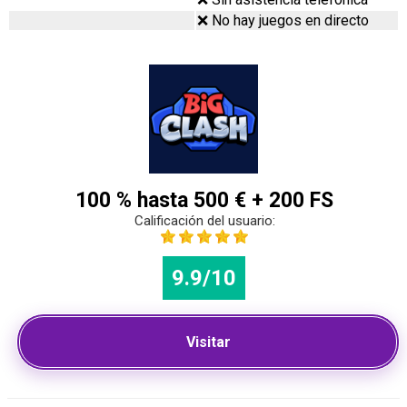
❌ No hay juegos en directo
100 % hasta 500 € + 200 FS
Calificación del usuario:
9.9/10
Visitar