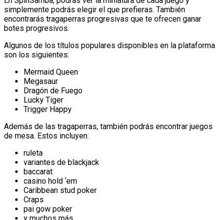
En SpinSamba, podrás ver la miniatura de cada juego y
simplemente podrás elegir el que prefieras. También
encontrarás tragaperras progresivas que te ofrecen ganar
botes progresivos.
Algunos de los títulos populares disponibles en la plataforma
son los siguientes:
Mermaid Queen
Megasaur
Dragón de Fuego
Lucky Tiger
Trigger Happy
Además de las tragaperras, también podrás encontrar juegos
de mesa. Estos incluyen:
ruleta
variantes de blackjack
baccarat
casino hold ‘em
Caribbean stud poker
Craps
pai gow poker
y muchos más.