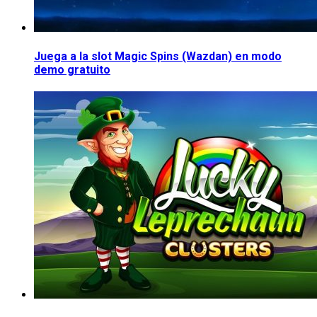
Juega a la slot Magic Spins (Wazdan) en modo
demo gratuito