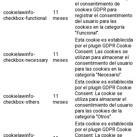
el consentimiento de
cookies GDPR para
cookielawinfo-
11
registrar el consentimiento
checkbox-functional
meses
del usuario para las
cookies en la categoría
"Funcional".
Esta cookie es establecida
por el plugin GDPR Cookie
Consent. Las cookies se
cookielawinfo-
11
utilizan para almacenar el
checkbox-necessary
meses
consentimiento del usuario
para las cookies en la
categoría "Necesario".
Esta cookie es establecida
por el plugin GDPR Cookie
Consent. La cookie se
cookielawinfo-
11
utiliza para almacenar el
checkbox-others
meses
consentimiento del usuario
para las cookies de la
categoría "Otros".
Esta cookie es establecida
por el plugin GDPR Cookie
cookielawinfo-
Consent. La cookie se