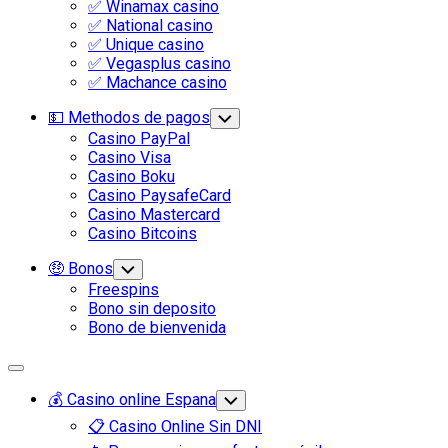
✅ Winamax casino
✅ National casino
✅ Unique casino
✅ Vegasplus casino
✅ Machance casino
💵 Methodos de pagos
Toggle
Child
Casino PayPal
Menu
Casino Visa
Casino Boku
Casino PaysafeCard
Casino Mastercard
Casino Bitcoins
🤑 Bonos
Toggle
Child
Freespins
Menu
Bono sin deposito
Bono de bienvenida
Expand
Menu
💰 Casino online Espana
Toggle
Child
📋 Casino Online Sin DNI
Menu