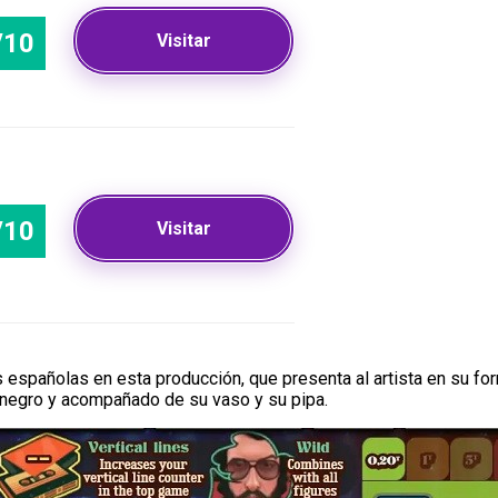
/10
Visitar
/10
Visitar
es españolas en esta producción, que presenta al artista en su f
 negro y acompañado de su vaso y su pipa.