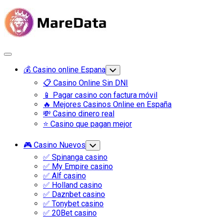
Skip
to
content
Expand
Menu
💰 Casino online Espana
Toggle
Child
📋 Casino Online Sin DNI
Menu
📱 Pagar casino con factura móvil
🔥 Mejores Casinos Online en España
💸 Casino dinero real
⭐️ Casino que pagan mejor
🎮 Casino Nuevos
Toggle
Child
✅ Spinanga casino
Menu
✅ My Empire casino
✅ Alf casino
✅ Holland casino
✅ Daznbet casino
✅ Tonybet casino
✅ 20Bet casino