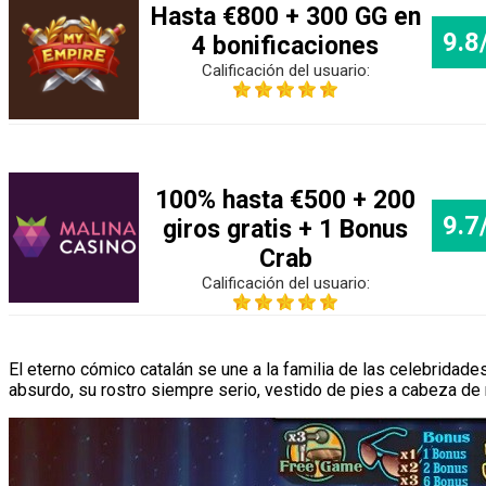
Hasta €800 + 300 GG en
9.8
4 bonificaciones
Calificación del usuario:
100% hasta €500 + 200
9.7
giros gratis + 1 Bonus
Crab
Calificación del usuario:
El eterno cómico catalán se une a la familia de las celebridad
absurdo, su rostro siempre serio, vestido de pies a cabeza de