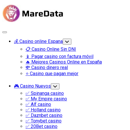
Skip
to
content
Expand
Menu
💰 Casino online Espana
Toggle
Child
📋 Casino Online Sin DNI
Menu
📱 Pagar casino con factura móvil
🔥 Mejores Casinos Online en España
💸 Casino dinero real
⭐️ Casino que pagan mejor
🎮 Casino Nuevos
Toggle
Child
✅ Spinanga casino
Menu
✅ My Empire casino
✅ Alf casino
✅ Holland casino
✅ Daznbet casino
✅ Tonybet casino
✅ 20Bet casino