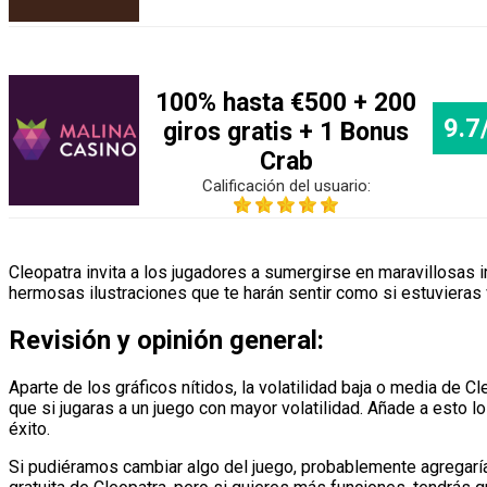
100% hasta €500 + 200
9.7
giros gratis + 1 Bonus
Crab
Calificación del usuario:
Cleopatra invita a los jugadores a sumergirse en maravillosas
hermosas ilustraciones que te harán sentir como si estuvieras 
Revisión y opinión general:
Aparte de los gráficos nítidos, la volatilidad baja o media de
que si jugaras a un juego con mayor volatilidad. Añade a esto lo
éxito.
Si pudiéramos cambiar algo del juego, probablemente agregaríam