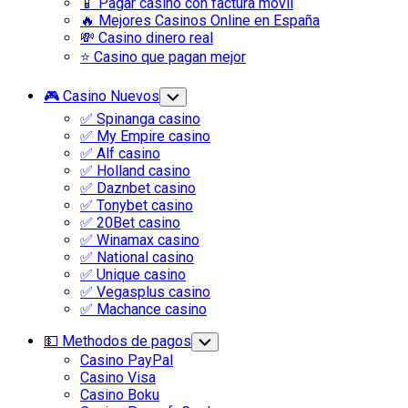
📱 Pagar casino con factura móvil
🔥 Mejores Casinos Online en España
💸 Casino dinero real
⭐️ Casino que pagan mejor
🎮 Casino Nuevos
Toggle
Child
✅ Spinanga casino
Menu
✅ My Empire casino
✅ Alf casino
✅ Holland casino
✅ Daznbet casino
✅ Tonybet casino
✅ 20Bet casino
✅ Winamax casino
✅ National casino
✅ Unique casino
✅ Vegasplus casino
✅ Machance casino
💵 Methodos de pagos
Toggle
Child
Casino PayPal
Menu
Casino Visa
Casino Boku