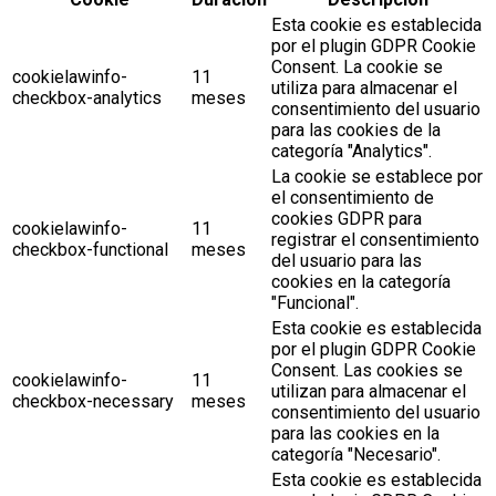
Esta cookie es establecida
por el plugin GDPR Cookie
Consent. La cookie se
cookielawinfo-
11
utiliza para almacenar el
checkbox-analytics
meses
consentimiento del usuario
para las cookies de la
categoría "Analytics".
La cookie se establece por
el consentimiento de
cookies GDPR para
cookielawinfo-
11
registrar el consentimiento
checkbox-functional
meses
del usuario para las
cookies en la categoría
"Funcional".
Esta cookie es establecida
por el plugin GDPR Cookie
Consent. Las cookies se
cookielawinfo-
11
utilizan para almacenar el
checkbox-necessary
meses
consentimiento del usuario
para las cookies en la
categoría "Necesario".
Esta cookie es establecida