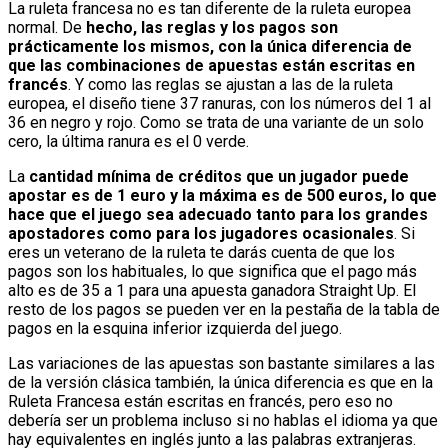
La ruleta francesa no es tan diferente de la ruleta europea
normal. De
hecho, las reglas y los pagos son
prácticamente los mismos, con la única diferencia de
que las combinaciones de apuestas están escritas en
francés
. Y como las reglas se ajustan a las de la ruleta
europea, el diseño tiene 37 ranuras, con los números del 1 al
36 en negro y rojo. Como se trata de una variante de un solo
cero, la última ranura es el 0 verde.
La
cantidad mínima de créditos que un jugador puede
apostar es de 1 euro y la máxima es de 500 euros, lo que
hace que el juego sea adecuado tanto para los grandes
apostadores como para los jugadores ocasionales
. Si
eres un veterano de la ruleta te darás cuenta de que los
pagos son los habituales, lo que significa que el pago más
alto es de 35 a 1 para una apuesta ganadora Straight Up. El
resto de los pagos se pueden ver en la pestaña de la tabla de
pagos en la esquina inferior izquierda del juego.
Las variaciones de las apuestas son bastante similares a las
de la versión clásica también, la única diferencia es que en la
Ruleta Francesa están escritas en francés, pero eso no
debería ser un problema incluso si no hablas el idioma ya que
hay equivalentes en inglés junto a las palabras extranjeras.