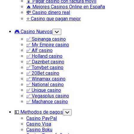
📱 Pagar casino con factura móvil
🔥 Mejores Casinos Online en España
💸 Casino dinero real
⭐️ Casino que pagan mejor
🎮 Casino Nuevos
Toggle
Child
✅ Spinanga casino
Menu
✅ My Empire casino
✅ Alf casino
✅ Holland casino
✅ Daznbet casino
✅ Tonybet casino
✅ 20Bet casino
✅ Winamax casino
✅ National casino
✅ Unique casino
✅ Vegasplus casino
✅ Machance casino
💵 Methodos de pagos
Toggle
Child
Casino PayPal
Menu
Casino Visa
Casino Boku