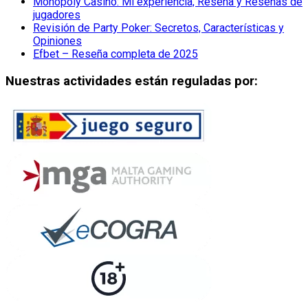
Monopoly Casino: Mi experiencia, Reseña y Reseñas de
jugadores
Revisión de Party Poker: Secretos, Características y
Opiniones
Efbet – Reseña completa de 2025
Nuestras actividades están reguladas por: