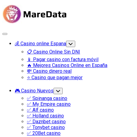
Skip
to
content
Expand
Menu
💰 Casino online Espana
Toggle
Child
📋 Casino Online Sin DNI
Menu
📱 Pagar casino con factura móvil
🔥 Mejores Casinos Online en España
💸 Casino dinero real
⭐️ Casino que pagan mejor
🎮 Casino Nuevos
Toggle
Child
✅ Spinanga casino
Menu
✅ My Empire casino
✅ Alf casino
✅ Holland casino
✅ Daznbet casino
✅ Tonybet casino
✅ 20Bet casino