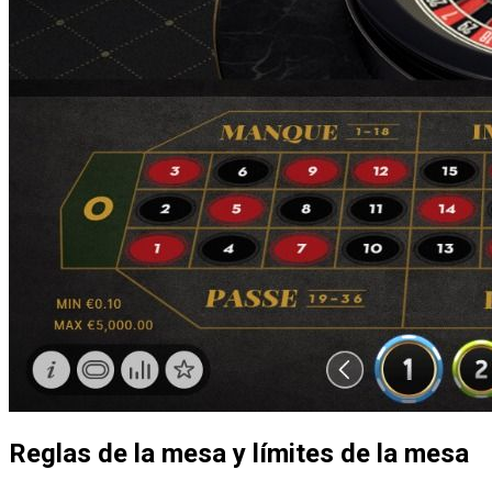
Reglas de la mesa y límites de la mesa