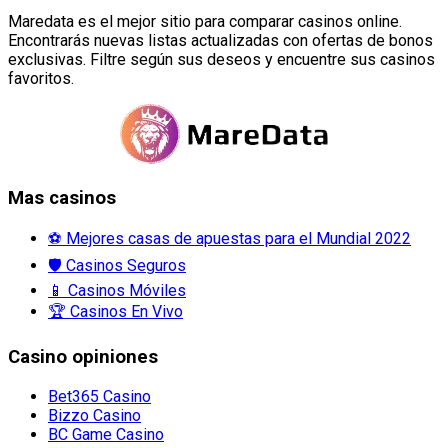
Maredata es el mejor sitio para comparar casinos online.
Encontrarás nuevas listas actualizadas con ofertas de bonos
exclusivas. Filtre según sus deseos y encuentre sus casinos
favoritos.
Mas casinos
⚽ Mejores casas de apuestas para el Mundial 2022
🛡️ Casinos Seguros
📱 Casinos Móviles
🏆 Casinos En Vivo
Casino opiniones
Bet365 Casino
Bizzo Casino
BC Game Casino