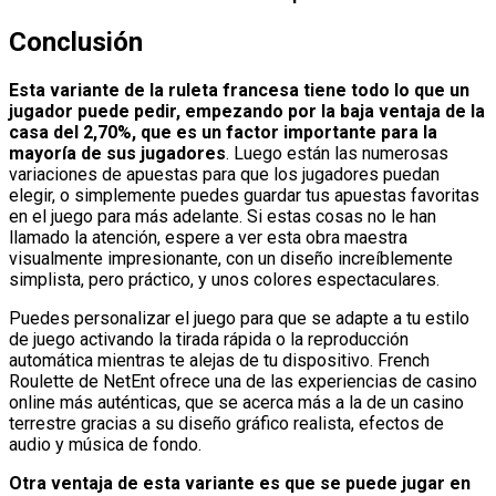
Conclusión
Esta variante de la ruleta francesa tiene todo lo que un
jugador puede pedir, empezando por la baja ventaja de la
casa del 2,70%, que es un factor importante para la
mayoría de sus jugadores
. Luego están las numerosas
variaciones de apuestas para que los jugadores puedan
elegir, o simplemente puedes guardar tus apuestas favoritas
en el juego para más adelante. Si estas cosas no le han
llamado la atención, espere a ver esta obra maestra
visualmente impresionante, con un diseño increíblemente
simplista, pero práctico, y unos colores espectaculares.
Puedes personalizar el juego para que se adapte a tu estilo
de juego activando la tirada rápida o la reproducción
automática mientras te alejas de tu dispositivo. French
Roulette de NetEnt ofrece una de las experiencias de casino
online más auténticas, que se acerca más a la de un casino
terrestre gracias a su diseño gráfico realista, efectos de
audio y música de fondo.
Otra ventaja de esta variante es que se puede jugar en