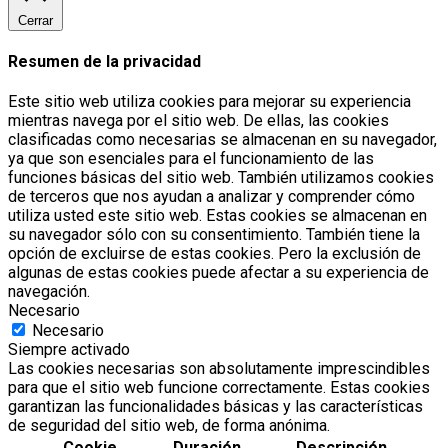
Cerrar
Resumen de la privacidad
Este sitio web utiliza cookies para mejorar su experiencia
mientras navega por el sitio web. De ellas, las cookies
clasificadas como necesarias se almacenan en su navegador,
ya que son esenciales para el funcionamiento de las
funciones básicas del sitio web. También utilizamos cookies
de terceros que nos ayudan a analizar y comprender cómo
utiliza usted este sitio web. Estas cookies se almacenan en
su navegador sólo con su consentimiento. También tiene la
opción de excluirse de estas cookies. Pero la exclusión de
algunas de estas cookies puede afectar a su experiencia de
navegación.
Necesario
Necesario
Siempre activado
Las cookies necesarias son absolutamente imprescindibles
para que el sitio web funcione correctamente. Estas cookies
garantizan las funcionalidades básicas y las características
de seguridad del sitio web, de forma anónima.
Cookie
Duración
Descripción