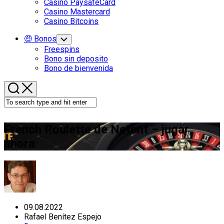
Casino PaysafeCard
Casino Mastercard
Casino Bitcoins
🤑 Bonos
Toggle
Child
Freespins
Menu
Bono sin deposito
Bono de bienvenida
French Roulette de Netent – jugar
ahora
09.08.2022
Rafael Benítez Espejo