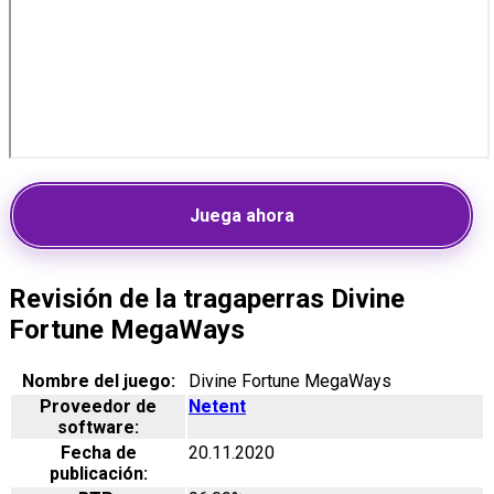
Juega ahora
Revisión de la tragaperras Divine
Fortune MegaWays
Nombre del juego:
Divine Fortune MegaWays
Proveedor de
Netent
software:
Fecha de
20.11.2020
publicación: