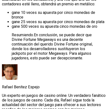
contadores esté lleno, obtendrá un premio en metálico:
gane 10 veces su apuesta por cinco monedas de
bronce
gane 25 veces su apuesta por cinco monedas de plata
gane 500 veces su apuesta cinco monedas de oro
Resumiendo.En conclusión, se puede decir que
Divine Fortune Megaways es una decente
continuación del querido Divine Fortune original,
donde los desarrolladores sustituyeron los
jackpots por el motor Megaways. Para algunos
jugadores, esto puede ser decepcionante.
Rafael Benítez Espejo
Un experto en juegos de casino online. Un verdadero fanático
de los juegos de casino. Cada día, Rafael sigue toda la
actualidad del sector del juego para ofrecer a sus lectores