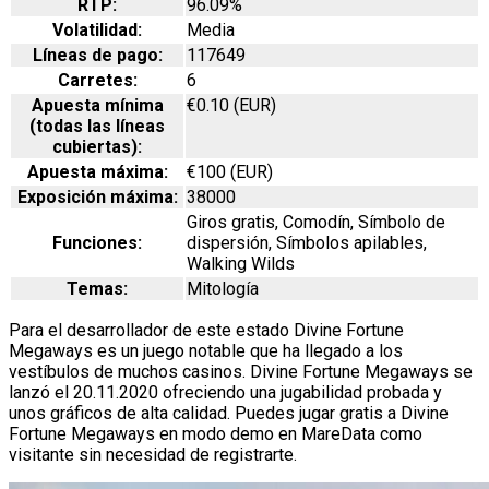
RTP:
96.09%
Volatilidad:
Media
Líneas de pago:
117649
Carretes:
6
Apuesta mínima
€0.10 (EUR)
(todas las líneas
cubiertas):
Apuesta máxima:
€100 (EUR)
Exposición máxima:
38000
Giros gratis, Comodín, Símbolo de
Funciones:
dispersión, Símbolos apilables,
Walking Wilds
Temas:
Mitología
Para el desarrollador de este estado Divine Fortune
Megaways es un juego notable que ha llegado a los
vestíbulos de muchos casinos. Divine Fortune Megaways se
lanzó el 20.11.2020 ofreciendo una jugabilidad probada y
unos gráficos de alta calidad. Puedes jugar gratis a Divine
Fortune Megaways en modo demo en MareData como
visitante sin necesidad de registrarte.