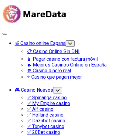
Skip
to
content
Expand
Menu
💰 Casino online Espana
Toggle
Child
📋 Casino Online Sin DNI
Menu
📱 Pagar casino con factura móvil
🔥 Mejores Casinos Online en España
💸 Casino dinero real
⭐️ Casino que pagan mejor
🎮 Casino Nuevos
Toggle
Child
✅ Spinanga casino
Menu
✅ My Empire casino
✅ Alf casino
✅ Holland casino
✅ Daznbet casino
✅ Tonybet casino
✅ 20Bet casino