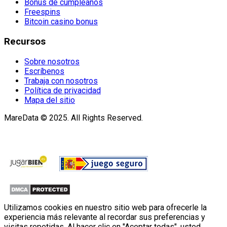
Bonus de cumpleaños
Freespins
Bitcoin casino bonus
Recursos
Sobre nosotros
Escríbenos
Trabaja con nosotros
Política de privacidad
Mapa del sitio
MareData © 2025. All Rights Reserved.
Utilizamos cookies en nuestro sitio web para ofrecerle la
experiencia más relevante al recordar sus preferencias y
visitas repetidas. Al hacer clic en "Aceptar todas", usted