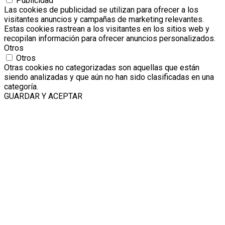
Publicidad
Las cookies de publicidad se utilizan para ofrecer a los
visitantes anuncios y campañas de marketing relevantes.
Estas cookies rastrean a los visitantes en los sitios web y
recopilan información para ofrecer anuncios personalizados.
Otros
Otros
Otras cookies no categorizadas son aquellas que están
siendo analizadas y que aún no han sido clasificadas en una
categoría.
GUARDAR Y ACEPTAR