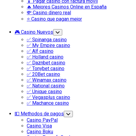
📱 Pagar casino con factura móvil
🔥 Mejores Casinos Online en España
💸 Casino dinero real
⭐️ Casino que pagan mejor
🎮 Casino Nuevos
Toggle
Child
✅ Spinanga casino
Menu
✅ My Empire casino
✅ Alf casino
✅ Holland casino
✅ Daznbet casino
✅ Tonybet casino
✅ 20Bet casino
✅ Winamax casino
✅ National casino
✅ Unique casino
✅ Vegasplus casino
✅ Machance casino
💵 Methodos de pagos
Toggle
Child
Casino PayPal
Menu
Casino Visa
Casino Boku