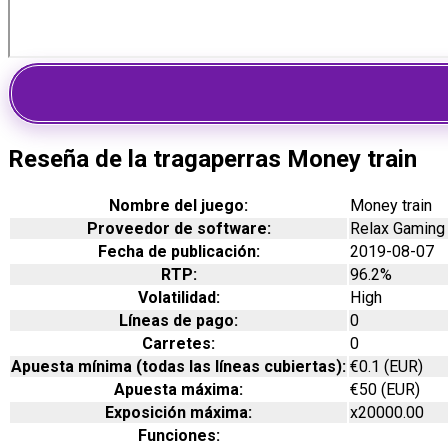
Reseña de la tragaperras Money train
Nombre del juego:
Money train
Proveedor de software:
Relax Gaming
Fecha de publicación:
2019-08-07
RTP:
96.2%
Volatilidad:
High
Líneas de pago:
0
Carretes:
0
Apuesta mínima (todas las líneas cubiertas):
€0.1 (EUR)
Apuesta máxima:
€50 (EUR)
Exposición máxima:
x20000.00
Funciones: