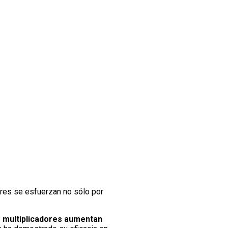
ores se esfuerzan no sólo por
s multiplicadores aumentan