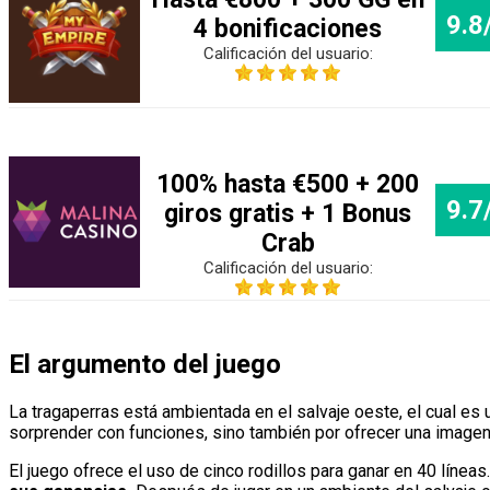
9.8
4 bonificaciones
Calificación del usuario:
100% hasta €500 + 200
9.7
giros gratis + 1 Bonus
Crab
Calificación del usuario:
El argumento del juego
La tragaperras está ambientada en el salvaje oeste, el cual e
sorprender con funciones, sino también por ofrecer una imagen 
El juego ofrece el uso de cinco rodillos para ganar en 40 líneas