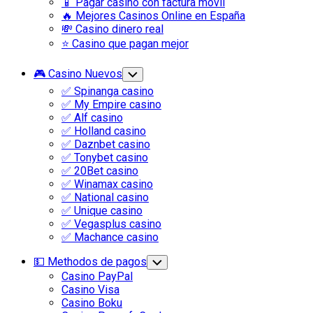
📱 Pagar casino con factura móvil
🔥 Mejores Casinos Online en España
💸 Casino dinero real
⭐️ Casino que pagan mejor
🎮 Casino Nuevos
Toggle
Child
✅ Spinanga casino
Menu
✅ My Empire casino
✅ Alf casino
✅ Holland casino
✅ Daznbet casino
✅ Tonybet casino
✅ 20Bet casino
✅ Winamax casino
✅ National casino
✅ Unique casino
✅ Vegasplus casino
✅ Machance casino
💵 Methodos de pagos
Toggle
Child
Casino PayPal
Menu
Casino Visa
Casino Boku