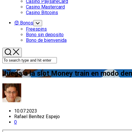
Casino PaysafeCard
Casino Mastercard
Casino Bitcoins
🤑 Bonos
Toggle
Child
Freespins
Menu
Bono sin deposito
Bono de bienvenida
Juega a la slot Money train en modo de
10.07.2023
Rafael Benítez Espejo
0