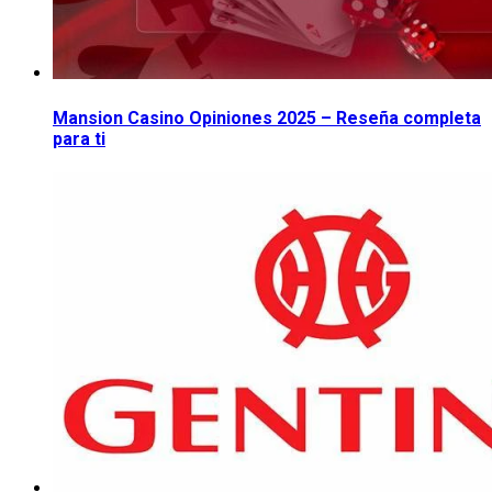
Mansion Casino Opiniones 2025 – Reseña completa
para ti