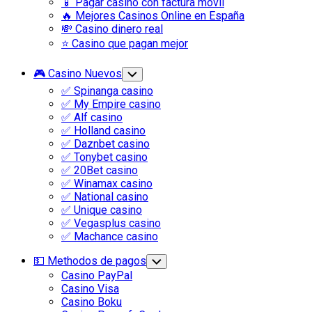
📱 Pagar casino con factura móvil
🔥 Mejores Casinos Online en España
💸 Casino dinero real
⭐️ Casino que pagan mejor
🎮 Casino Nuevos
Toggle
Child
✅ Spinanga casino
Menu
✅ My Empire casino
✅ Alf casino
✅ Holland casino
✅ Daznbet casino
✅ Tonybet casino
✅ 20Bet casino
✅ Winamax casino
✅ National casino
✅ Unique casino
✅ Vegasplus casino
✅ Machance casino
💵 Methodos de pagos
Toggle
Child
Casino PayPal
Menu
Casino Visa
Casino Boku