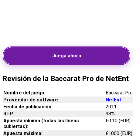
Juega ahora
Revisión de la Baccarat Pro de NetEnt
Nombre del juego:
Baccarat Pro
Proveedor de software:
NetEnt
Fecha de publicación:
2011
RTP:
98%
Apuesta mínima (todas las líneas
€0.10 (EUR)
cubiertas):
Apuesta máxima:
€1000 (EUR)