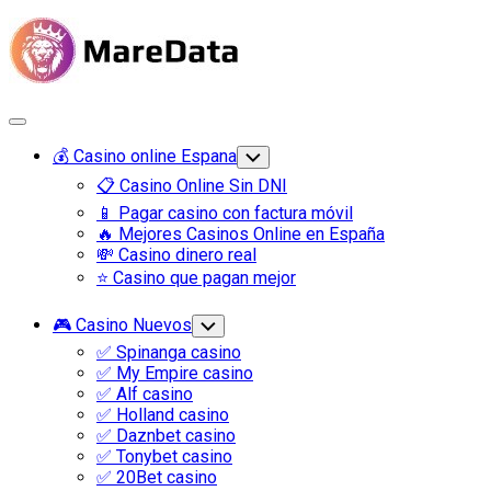
Skip
to
content
Expand
Menu
💰 Casino online Espana
Toggle
Child
📋 Casino Online Sin DNI
Menu
📱 Pagar casino con factura móvil
🔥 Mejores Casinos Online en España
💸 Casino dinero real
⭐️ Casino que pagan mejor
🎮 Casino Nuevos
Toggle
Child
✅ Spinanga casino
Menu
✅ My Empire casino
✅ Alf casino
✅ Holland casino
✅ Daznbet casino
✅ Tonybet casino
✅ 20Bet casino