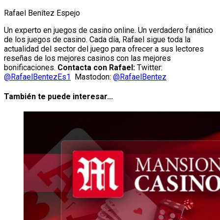
Rafael Benítez Espejo
Un experto en juegos de casino online. Un verdadero fanático
de los juegos de casino. Cada día, Rafael sigue toda la
actualidad del sector del juego para ofrecer a sus lectores
reseñas de los mejores casinos con las mejores
bonificaciones.
Contacta con Rafael:
Twitter:
@RafaelBentezEs1
Mastodon:
@RafaelBentez
También te puede interesar...