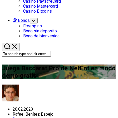
Casino PaysafeCard
Casino Mastercard
Casino Bitcoins
🤑 Bonos
Toggle
Child
Freespins
Menu
Bono sin deposito
Bono de bienvenida
Juega Baccarat Pro de NetEnt en modo
demo gratis
20.02.2023
Rafael Benítez Espejo