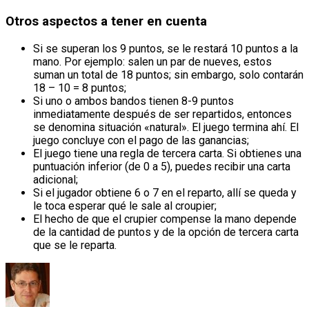
Otros aspectos a tener en cuenta
Si se superan los 9 puntos, se le restará 10 puntos a la
mano. Por ejemplo: salen un par de nueves, estos
suman un total de 18 puntos; sin embargo, solo contarán
18 – 10 = 8 puntos;
Si uno o ambos bandos tienen 8-9 puntos
inmediatamente después de ser repartidos, entonces
se denomina situación «natural». El juego termina ahí. El
juego concluye con el pago de las ganancias;
El juego tiene una regla de tercera carta. Si obtienes una
puntuación inferior (de 0 a 5), puedes recibir una carta
adicional;
Si el jugador obtiene 6 o 7 en el reparto, allí se queda y
le toca esperar qué le sale al croupier;
El hecho de que el crupier compense la mano depende
de la cantidad de puntos y de la opción de tercera carta
que se le reparta.