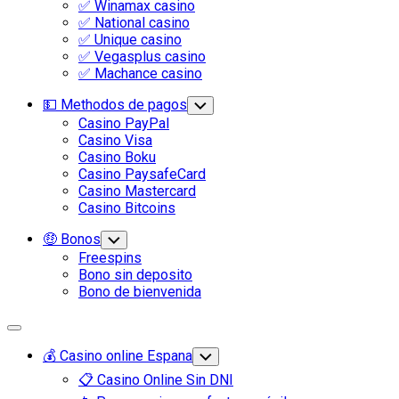
✅ Winamax casino
✅ National casino
✅ Unique casino
✅ Vegasplus casino
✅ Machance casino
💵 Methodos de pagos
Toggle
Child
Casino PayPal
Menu
Casino Visa
Casino Boku
Casino PaysafeCard
Casino Mastercard
Casino Bitcoins
🤑 Bonos
Toggle
Child
Freespins
Menu
Bono sin deposito
Bono de bienvenida
Expand
Menu
💰 Casino online Espana
Toggle
Child
📋 Casino Online Sin DNI
Menu