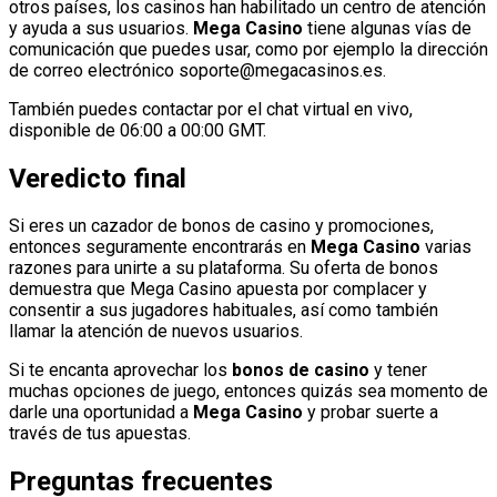
otros países, los casinos han habilitado un centro de atención
y ayuda a sus usuarios.
Mega Casino
tiene algunas vías de
comunicación que puedes usar, como por ejemplo la dirección
de correo electrónico
soporte@megacasinos.es
.
También puedes contactar por el chat virtual en vivo,
disponible de 06:00 a 00:00 GMT.
Veredicto final
Si eres un cazador de bonos de casino y promociones,
entonces seguramente encontrarás en
Mega Casino
varias
razones para unirte a su plataforma. Su oferta de bonos
demuestra que Mega Casino apuesta por complacer y
consentir a sus jugadores habituales, así como también
llamar la atención de nuevos usuarios.
Si te encanta aprovechar los
bonos de casino
y tener
muchas opciones de juego, entonces quizás sea momento de
darle una oportunidad a
Mega Casino
y probar suerte a
través de tus apuestas.
Preguntas frecuentes