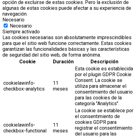
opción de excluirse de estas cookies. Pero la exclusión de
algunas de estas cookies puede afectar a su experiencia de
navegación.
Necesario
Necesario
Siempre activado
Las cookies necesarias son absolutamente imprescindibles
para que el sitio web funcione correctamente. Estas cookies
garantizan las funcionalidades básicas y las características
de seguridad del sitio web, de forma anónima.
Cookie
Duración
Descripción
Esta cookie es establecida
por el plugin GDPR Cookie
Consent. La cookie se
cookielawinfo-
11
utiliza para almacenar el
checkbox-analytics
meses
consentimiento del usuario
para las cookies de la
categoría "Analytics".
La cookie se establece por
el consentimiento de
cookies GDPR para
cookielawinfo-
11
registrar el consentimiento
checkbox-functional
meses
del usuario para las