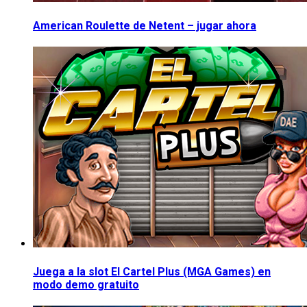
American Roulette de Netent – jugar ahora
Juega a la slot El Cartel Plus (MGA Games) en
modo demo gratuito