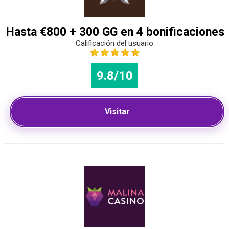
Hasta €800 + 300 GG en 4 bonificaciones
Calificación del usuario:
9.8/10
Visitar