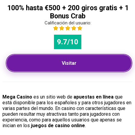
100% hasta €500 + 200 giros gratis + 1
Bonus Crab
Calificación del usuario:
9.7/10
Visitar
Mega Casino
es un sitio web de
apuestas en línea
que
está disponible para los españoles y para otros jugadores en
varias partes del mundo. En casino con características que
pueden resultar muy atractivas tanto para jugadores con
experiencia, como para aquellos usuarios que apenas se
inician en los
juegos de casino online
.