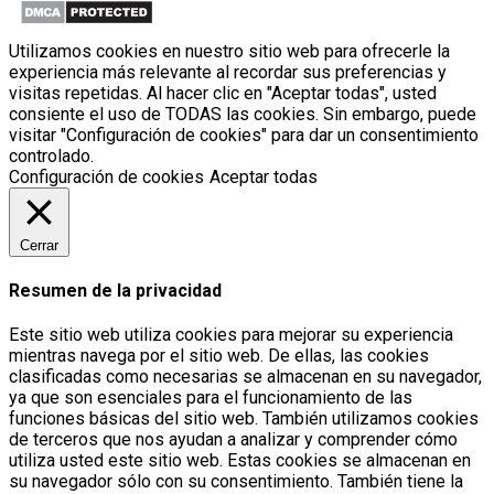
Utilizamos cookies en nuestro sitio web para ofrecerle la
experiencia más relevante al recordar sus preferencias y
visitas repetidas. Al hacer clic en "Aceptar todas", usted
consiente el uso de TODAS las cookies. Sin embargo, puede
visitar "Configuración de cookies" para dar un consentimiento
controlado.
Configuración de cookies
Aceptar todas
Cerrar
Resumen de la privacidad
Este sitio web utiliza cookies para mejorar su experiencia
mientras navega por el sitio web. De ellas, las cookies
clasificadas como necesarias se almacenan en su navegador,
ya que son esenciales para el funcionamiento de las
funciones básicas del sitio web. También utilizamos cookies
de terceros que nos ayudan a analizar y comprender cómo
utiliza usted este sitio web. Estas cookies se almacenan en
su navegador sólo con su consentimiento. También tiene la