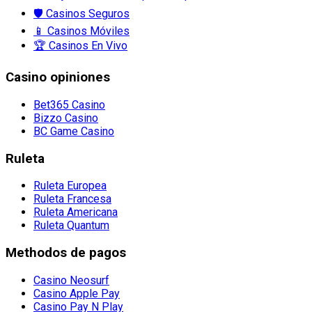
🛡️ Casinos Seguros
📱 Casinos Móviles
🏆 Casinos En Vivo
Casino opiniones
Bet365 Casino
Bizzo Casino
BC Game Casino
Ruleta
Ruleta Europea
Ruleta Francesa
Ruleta Americana
Ruleta Quantum
Methodos de pagos
Casino Neosurf
Casino Apple Pay
Casino Pay N Play