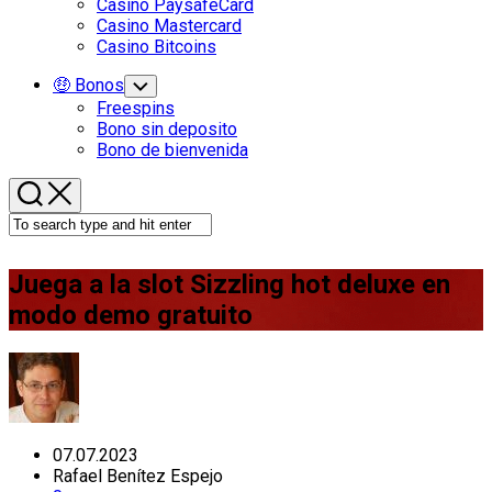
Casino PaysafeCard
Casino Mastercard
Casino Bitcoins
🤑 Bonos
Toggle
Child
Freespins
Menu
Bono sin deposito
Bono de bienvenida
Juega a la slot Sizzling hot deluxe en
modo demo gratuito
07.07.2023
Rafael Benítez Espejo