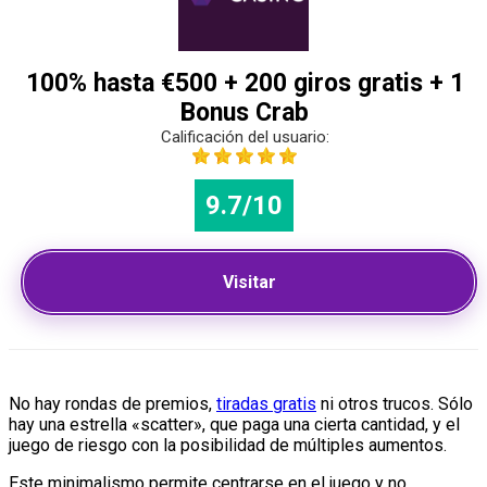
100% hasta €500 + 200 giros gratis + 1
Bonus Crab
Calificación del usuario:
9.7/10
Visitar
No hay rondas de premios,
tiradas gratis
ni otros trucos. Sólo
hay una estrella «scatter», que paga una cierta cantidad, y el
juego de riesgo con la posibilidad de múltiples aumentos.
Este minimalismo permite centrarse en el juego y no