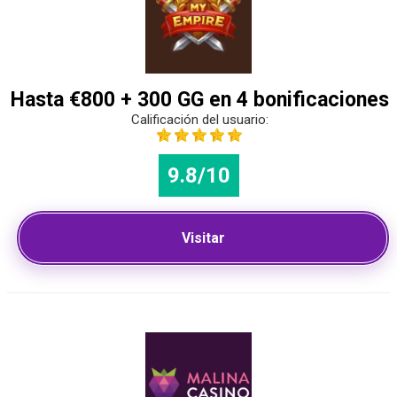
Hasta €800 + 300 GG en 4 bonificaciones
Calificación del usuario:
9.8/10
Visitar