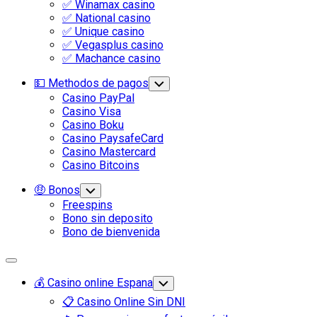
✅ Winamax casino
✅ National casino
✅ Unique casino
✅ Vegasplus casino
✅ Machance casino
💵 Methodos de pagos
Toggle
Child
Casino PayPal
Menu
Casino Visa
Casino Boku
Casino PaysafeCard
Casino Mastercard
Casino Bitcoins
🤑 Bonos
Toggle
Child
Freespins
Menu
Bono sin deposito
Bono de bienvenida
Expand
Menu
💰 Casino online Espana
Toggle
Child
📋 Casino Online Sin DNI
Menu