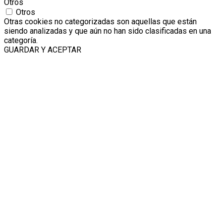
Otros
Otros
Otras cookies no categorizadas son aquellas que están
siendo analizadas y que aún no han sido clasificadas en una
categoría.
GUARDAR Y ACEPTAR