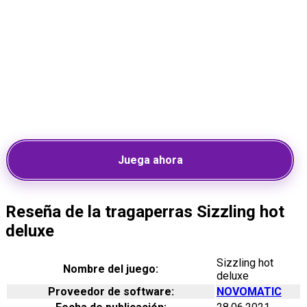
Juega ahora
Reseña de la tragaperras Sizzling hot
deluxe
Sizzling hot
Nombre del juego:
deluxe
Proveedor de software:
NOVOMATIC