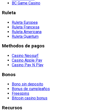
BC Game Casino
Ruleta
Ruleta Europea
Ruleta Francesa
Ruleta Americana
Ruleta Quantum
Methodos de pagos
Casino Neosurf
Casino Apple Pay
Casino Pay N Play
Bonos
Bono sin deposito
Bonus de cumpleaños
Freespins
Bitcoin casino bonus
Recursos