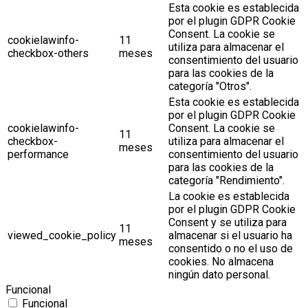
Esta cookie es establecida
por el plugin GDPR Cookie
Consent. La cookie se
cookielawinfo-
11
utiliza para almacenar el
checkbox-others
meses
consentimiento del usuario
para las cookies de la
categoría "Otros".
Esta cookie es establecida
por el plugin GDPR Cookie
cookielawinfo-
Consent. La cookie se
11
checkbox-
utiliza para almacenar el
meses
performance
consentimiento del usuario
para las cookies de la
categoría "Rendimiento".
La cookie es establecida
por el plugin GDPR Cookie
Consent y se utiliza para
11
viewed_cookie_policy
almacenar si el usuario ha
meses
consentido o no el uso de
cookies. No almacena
ningún dato personal.
Funcional
Funcional