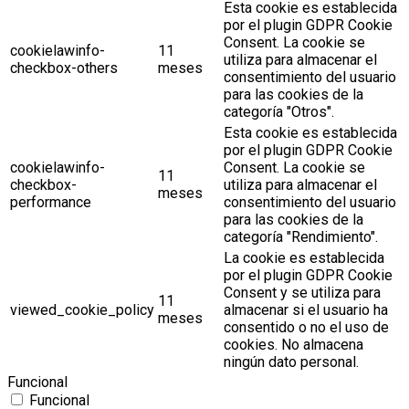
Esta cookie es establecida
por el plugin GDPR Cookie
Consent. La cookie se
cookielawinfo-
11
utiliza para almacenar el
checkbox-others
meses
consentimiento del usuario
para las cookies de la
categoría "Otros".
Esta cookie es establecida
por el plugin GDPR Cookie
cookielawinfo-
Consent. La cookie se
11
checkbox-
utiliza para almacenar el
meses
performance
consentimiento del usuario
para las cookies de la
categoría "Rendimiento".
La cookie es establecida
por el plugin GDPR Cookie
Consent y se utiliza para
11
viewed_cookie_policy
almacenar si el usuario ha
meses
consentido o no el uso de
cookies. No almacena
ningún dato personal.
Funcional
Funcional