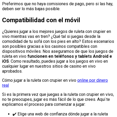
Preferimos que no haya comisiones de pago, pero si las hay,
deben ser lo más bajas posible.
Compatibilidad con el móvil
¿Quieres jugar a los mejores juegos de ruleta con crupier en
vivo mientras vas en tren? ¿Qué tal si juegas desde la
comodidad de tu sofá con los pies en alto? Estos escenarios
son posibles gracias a los casinos compatibles con
dispositivos móviles. Nos aseguramos de que los juegos de
ruleta en vivo
funcionen en teléfonos y tablets Android e
iOS
. Como resultado, puedes jugar a los juegos en vivo en
cualquier lugar en nuestros sitios de casino en vivo
aprobados.
Cómo jugar a la ruleta con crupier en vivo
online por dinero
real
Si es la primera vez que juegas a la ruleta con crupier en vivo,
no te preocupes, jugar es más fácil de lo que crees. Aquí te
explicamos el proceso para comenzar a jugar:
✔️ Elige una web de confianza dónde jugar a la ruleta