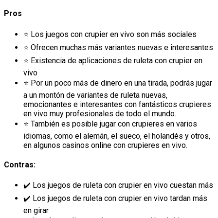
Pros
⭐️ Los juegos con crupier en vivo son más sociales
⭐️ Ofrecen muchas más variantes nuevas e interesantes
⭐️ Existencia de aplicaciones de ruleta con crupier en
vivo
⭐️ Por un poco más de dinero en una tirada, podrás jugar
a un montón de variantes de ruleta nuevas,
emocionantes e interesantes con fantásticos crupieres
en vivo muy profesionales de todo el mundo.
⭐️ También es posible jugar con crupieres en varios
idiomas, como el alemán, el sueco, el holandés y otros,
en algunos casinos online con crupieres en vivo.
Contras:
✔️ Los juegos de ruleta con crupier en vivo cuestan más
✔️ Los juegos de ruleta con crupier en vivo tardan más
en girar