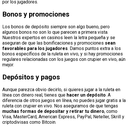
por los jugadores.
Bonos y promociones
Los bonos de depósito siempre son algo bueno, pero
algunos bonos no son lo que parecen a primera vista.
Nuestros expertos en casinos leen la letra pequeña y se
aseguran de que las bonificaciones y promociones
sean
favorables para los jugadores
. Damos puntos extra a los
bonos específicos de la ruleta en vivo, y si hay promociones
regulares relacionadas con los juegos con crupier en vivo, aún
mejor.
Depósitos y pagos
Aunque parezca obvio decirlo, si quieres jugar a la ruleta en
línea con dinero real, tienes que
hacer un depósito
. A
diferencia de otros juegos en línea, no puedes jugar gratis a la
ruleta con crupier en vivo. Nos aseguramos de que tengas
muchas formas de depositar y retirar tu dinero
, como
Visa, MasterCard, American Express, PayPal, Neteller, Skrill y
criptodivisas como Bitcoin.