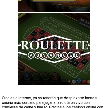
Gracias a Internet, ya no tendrás que desplazarte hasta tu
casino más cercano para jugar a la ruleta en vivo con
crupieres de carne y hueso. Gracias a los casinos online con