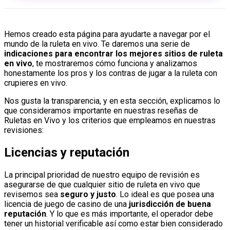
Hemos creado esta página para ayudarte a navegar por el
mundo de la ruleta en vivo. Te daremos una serie de
indicaciones para encontrar los mejores sitios de ruleta
en vivo
, te mostraremos cómo funciona y analizamos
honestamente los pros y los contras de jugar a la ruleta con
crupieres en vivo.
Nos gusta la transparencia, y en esta sección, explicamos lo
que consideramos importante en nuestras reseñas de
Ruletas en Vivo y los criterios que empleamos en nuestras
revisiones:
Licencias y reputación
La principal prioridad de nuestro equipo de revisión es
asegurarse de que cualquier sitio de ruleta en vivo que
revisemos sea
seguro y justo
. Lo ideal es que posea una
licencia de juego de casino de una
jurisdicción de buena
reputación
. Y lo que es más importante, el operador debe
tener un historial verificable así como estar bien considerado