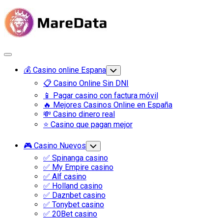
Skip
to
content
Expand
Menu
💰 Casino online Espana
Toggle
Child
📋 Casino Online Sin DNI
Menu
📱 Pagar casino con factura móvil
🔥 Mejores Casinos Online en España
💸 Casino dinero real
⭐️ Casino que pagan mejor
🎮 Casino Nuevos
Toggle
Child
✅ Spinanga casino
Menu
✅ My Empire casino
✅ Alf casino
✅ Holland casino
✅ Daznbet casino
✅ Tonybet casino
✅ 20Bet casino