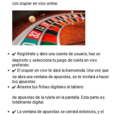
con crupier en vivo online.
✔️ Regístrate y abre una cuenta de usuario, haz un
depósito y selecciona tu juego de ruleta en vivo
preferido.
✔️ El crupier en vivo te dará la bienvenida. Una vez que
se abra una ventana de apuestas, se te invitará a hacer
tus apuestas.
✔️ Arrastra tus fichas digitales al tablero
de apuestas de la ruleta en la pantalla. Esta parte es
totalmente digital.
✔️ La ventana de apuestas se cerrará entonces, y el