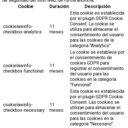
de seguridad del sitio web, de forma anónima.
Cookie
Duración
Descripción
Esta cookie es establecida
por el plugin GDPR Cookie
Consent. La cookie se
cookielawinfo-
11
utiliza para almacenar el
checkbox-analytics
meses
consentimiento del usuario
para las cookies de la
categoría "Analytics".
La cookie se establece por
el consentimiento de
cookies GDPR para
cookielawinfo-
11
registrar el consentimiento
checkbox-functional
meses
del usuario para las
cookies en la categoría
"Funcional".
Esta cookie es establecida
por el plugin GDPR Cookie
Consent. Las cookies se
cookielawinfo-
11
utilizan para almacenar el
checkbox-necessary
meses
consentimiento del usuario
para las cookies en la
categoría "Necesario".