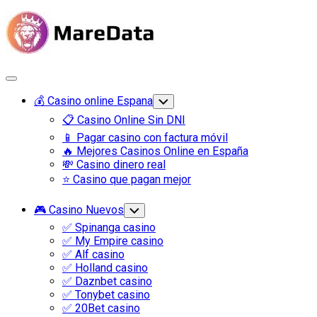
Skip
to
content
Expand
Menu
💰 Casino online Espana
Toggle
Child
📋 Casino Online Sin DNI
Menu
📱 Pagar casino con factura móvil
🔥 Mejores Casinos Online en España
💸 Casino dinero real
⭐️ Casino que pagan mejor
🎮 Casino Nuevos
Toggle
Child
✅ Spinanga casino
Menu
✅ My Empire casino
✅ Alf casino
✅ Holland casino
✅ Daznbet casino
✅ Tonybet casino
✅ 20Bet casino