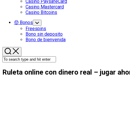
Casino PaysafeCard
Casino Mastercard
Casino Bitcoins
🤑 Bonos
Toggle
Child
Freespins
Menu
Bono sin deposito
Bono de bienvenida
Ruleta online con dinero real – jugar aho