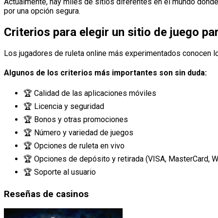
Actualmente, hay miles de sitios diferentes en el mundo donde 
por una opción segura.
Criterios para elegir un sitio de juego pa
Los jugadores de ruleta online más experimentados conocen los 
Algunos de los criterios más importantes son sin duda:
🏆 Calidad de las aplicaciones móviles
🏆 Licencia y seguridad
🏆 Bonos y otras promociones
🏆 Número y variedad de juegos
🏆 Opciones de ruleta en vivo
🏆 Opciones de depósito y retirada (VISA, MasterCard, W
🏆 Soporte al usuario
Reseñas de casinos