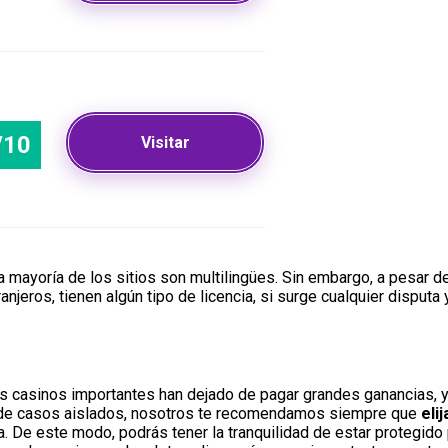
/10
Visitar
la mayoría de los sitios son multilingües. Sin embargo, a pesar 
jeros, tienen algún tipo de licencia, si surge cualquier disputa y
os casinos importantes han dejado de pagar grandes ganancias, 
a de casos aislados, nosotros te recomendamos siempre que
eli
. De este modo, podrás tener la tranquilidad de estar protegido