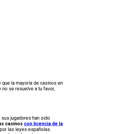
de que la mayoría de casinos en
 no se resuelve a tu favor,
y sus jugadores han sido
jas casinos
con licencia de la
 por las leyes españolas.