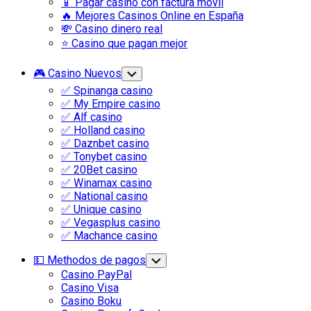
📱 Pagar casino con factura móvil
🔥 Mejores Casinos Online en España
💸 Casino dinero real
⭐️ Casino que pagan mejor
🎮 Casino Nuevos
Toggle
Child
✅ Spinanga casino
Menu
✅ My Empire casino
✅ Alf casino
✅ Holland casino
✅ Daznbet casino
✅ Tonybet casino
✅ 20Bet casino
✅ Winamax casino
✅ National casino
✅ Unique casino
✅ Vegasplus casino
✅ Machance casino
💵 Methodos de pagos
Toggle
Child
Casino PayPal
Menu
Casino Visa
Casino Boku