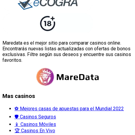
Maredata es el mejor sitio para comparar casinos online.
Encontrarás nuevas listas actualizadas con ofertas de bonos
exclusivas. Filtre según sus deseos y encuentre sus casinos
favoritos.
Mas casinos
⚽ Mejores casas de apuestas para el Mundial 2022
🛡️ Casinos Seguros
📱 Casinos Móviles
🏆 Casinos En Vivo