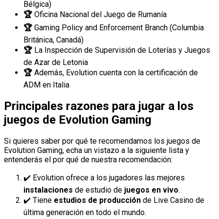
Bélgica)
🏆
Oficina Nacional del Juego de Rumanía
🏆
Gaming Policy and Enforcement Branch (Columbia
Británica, Canadá)
🏆
La Inspección de Supervisión de Loterías y Juegos
de Azar de Letonia
🏆
Además, Evolution cuenta con la certificación de
ADM en Italia
Principales razones para jugar a los
juegos de Evolution Gaming
Si quieres saber por qué te recomendamos los juegos de
Evolution Gaming, echa un vistazo a la siguiente lista y
entenderás el por qué de nuestra recomendación:
✔️ Evolution ofrece a los jugadores las mejores
instalaciones
de estudio de
juegos en vivo
.
✔️ Tiene
estudios de producción
de Live Casino de
última generación en todo el mundo.