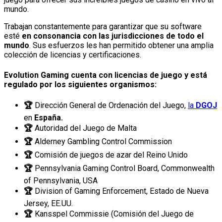
mundo.
Trabajan constantemente para garantizar que su software
esté
en consonancia con las jurisdicciones de todo el
mundo
. Sus esfuerzos les han permitido obtener una amplia
colección de licencias y certificaciones.
Evolution Gaming cuenta con licencias de juego y está
regulado por los siguientes organismos:
🏆
Dirección General de Ordenación del Juego,
la
DGOJ
en
España.
🏆
Autoridad del Juego de Malta
🏆
Alderney Gambling Control Commission
🏆
Comisión de juegos de azar del Reino Unido
🏆
Pennsylvania Gaming Control Board, Commonwealth
of Pennsylvania, USA
🏆
Division of Gaming Enforcement, Estado de Nueva
Jersey, EE.UU.
🏆
Kansspel Commissie (Comisión del Juego de