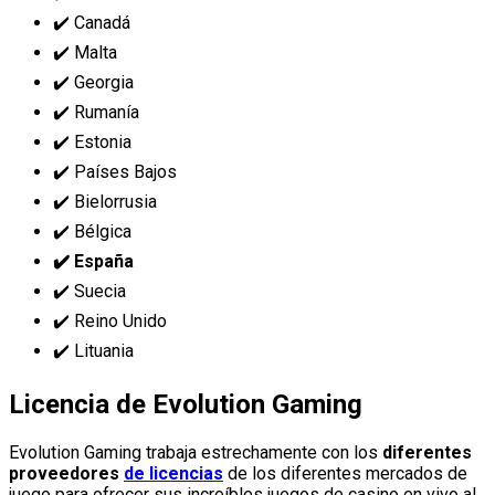
✔️ Canadá
✔️ Malta
✔️ Georgia
✔️ Rumanía
✔️ Estonia
✔️ Países Bajos
✔️ Bielorrusia
✔️ Bélgica
✔️ España
✔️ Suecia
✔️ Reino Unido
✔️ Lituania
Licencia de Evolution Gaming
Evolution Gaming trabaja estrechamente con los
diferentes
proveedores
de licencias
de los diferentes mercados de
juego para ofrecer sus increíbles juegos de casino en vivo al