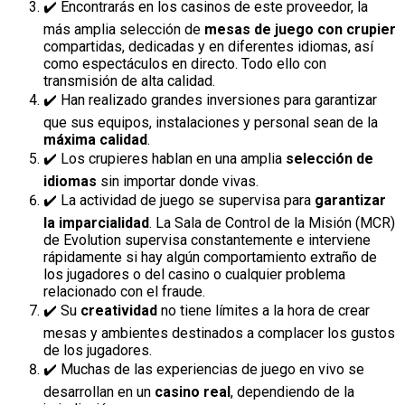
✔️ Encontrarás en los casinos de este proveedor, la
más amplia selección de
mesas de juego con crupier
compartidas, dedicadas y en diferentes idiomas, así
como espectáculos en directo. Todo ello con
transmisión de alta calidad.
✔️ Han realizado grandes inversiones para garantizar
que sus equipos, instalaciones y personal sean de la
máxima calidad
.
✔️ Los crupieres hablan en una amplia
selección de
idiomas
sin importar donde vivas.
✔️ La actividad de juego se supervisa para
garantizar
la imparcialidad
. La Sala de Control de la Misión (MCR)
de Evolution supervisa constantemente e interviene
rápidamente si hay algún comportamiento extraño de
los jugadores o del casino o cualquier problema
relacionado con el fraude.
✔️ Su
creatividad
no tiene límites a la hora de crear
mesas y ambientes destinados a complacer los gustos
de los jugadores.
✔️ Muchas de las experiencias de juego en vivo se
desarrollan en un
casino real
, dependiendo de la