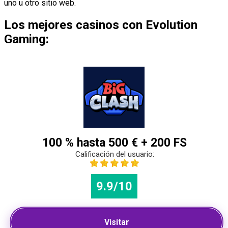
uno u otro sitio web.
Los mejores casinos con Evolution
Gaming:
100 % hasta 500 € + 200 FS
Calificación del usuario:
9.9/10
Visitar