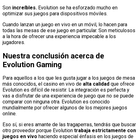
Son
increíbles.
Evolution se ha esforzado mucho en
optimizar sus juegos para dispositivos móviles.
Cuando lanzan un juego en vivo en un móvil, lo hacen para
todas las mesas de ese juego en particular. Son meticulosos
a la hora de ofrecer una experiencia impecable a los
jugadores.
Nuestra conclusión acerca de
Evolution Gaming
Para aquellos a los que les gusta jugar a los juegos de mesa
más conocidos, el casino en vivo de
alta calidad
que ofrece
Evolution es difícil de resistir. La integración es perfecta y
vas a disfrutar de una experiencia de juego que no se puede
comparar con ninguna otra. Evolution es conocido
mundialmente por ofrecer algunos de los mejores juegos
online.
Eso sí, si eres amante de las tragaperras, tendrás que buscar
otro proveedor porque Evolution
trabaja estrictamente con
juegos en vivo
haciendo especial énfasis en los juegos de