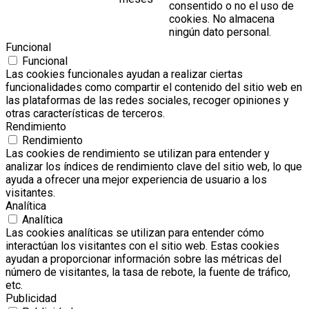
consentido o no el uso de
cookies. No almacena
ningún dato personal.
Funcional
Funcional
Las cookies funcionales ayudan a realizar ciertas
funcionalidades como compartir el contenido del sitio web en
las plataformas de las redes sociales, recoger opiniones y
otras características de terceros.
Rendimiento
Rendimiento
Las cookies de rendimiento se utilizan para entender y
analizar los índices de rendimiento clave del sitio web, lo que
ayuda a ofrecer una mejor experiencia de usuario a los
visitantes.
Analítica
Analítica
Las cookies analíticas se utilizan para entender cómo
interactúan los visitantes con el sitio web. Estas cookies
ayudan a proporcionar información sobre las métricas del
número de visitantes, la tasa de rebote, la fuente de tráfico,
etc.
Publicidad