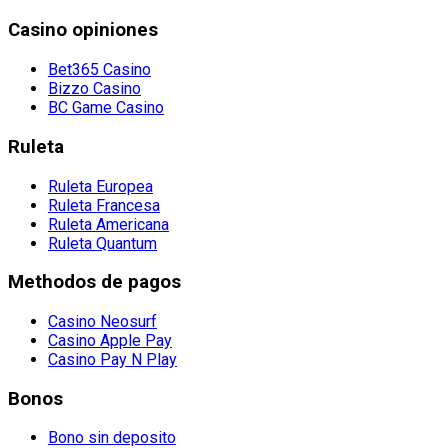
Casino opiniones
Bet365 Casino
Bizzo Casino
BC Game Casino
Ruleta
Ruleta Europea
Ruleta Francesa
Ruleta Americana
Ruleta Quantum
Methodos de pagos
Casino Neosurf
Casino Apple Pay
Casino Pay N Play
Bonos
Bono sin deposito