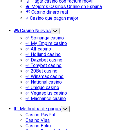
📱 Pagar casino con factura móvil
🔥 Mejores Casinos Online en España
💸 Casino dinero real
⭐️ Casino que pagan mejor
🎮 Casino Nuevos
Toggle
Child
✅ Spinanga casino
Menu
✅ My Empire casino
✅ Alf casino
✅ Holland casino
✅ Daznbet casino
✅ Tonybet casino
✅ 20Bet casino
✅ Winamax casino
✅ National casino
✅ Unique casino
✅ Vegasplus casino
✅ Machance casino
💵 Methodos de pagos
Toggle
Child
Casino PayPal
Menu
Casino Visa
Casino Boku