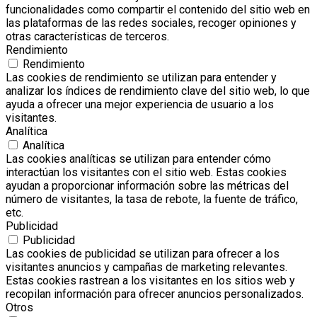
funcionalidades como compartir el contenido del sitio web en
las plataformas de las redes sociales, recoger opiniones y
otras características de terceros.
Rendimiento
Rendimiento
Las cookies de rendimiento se utilizan para entender y
analizar los índices de rendimiento clave del sitio web, lo que
ayuda a ofrecer una mejor experiencia de usuario a los
visitantes.
Analítica
Analítica
Las cookies analíticas se utilizan para entender cómo
interactúan los visitantes con el sitio web. Estas cookies
ayudan a proporcionar información sobre las métricas del
número de visitantes, la tasa de rebote, la fuente de tráfico,
etc.
Publicidad
Publicidad
Las cookies de publicidad se utilizan para ofrecer a los
visitantes anuncios y campañas de marketing relevantes.
Estas cookies rastrean a los visitantes en los sitios web y
recopilan información para ofrecer anuncios personalizados.
Otros