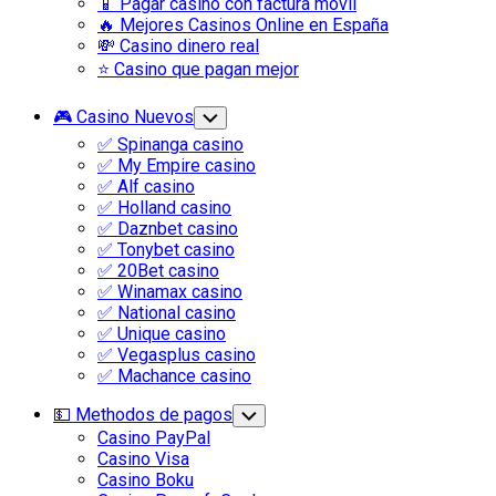
📱 Pagar casino con factura móvil
🔥 Mejores Casinos Online en España
💸 Casino dinero real
⭐️ Casino que pagan mejor
🎮 Casino Nuevos
Toggle
Child
✅ Spinanga casino
Menu
✅ My Empire casino
✅ Alf casino
✅ Holland casino
✅ Daznbet casino
✅ Tonybet casino
✅ 20Bet casino
✅ Winamax casino
✅ National casino
✅ Unique casino
✅ Vegasplus casino
✅ Machance casino
💵 Methodos de pagos
Toggle
Child
Casino PayPal
Menu
Casino Visa
Casino Boku