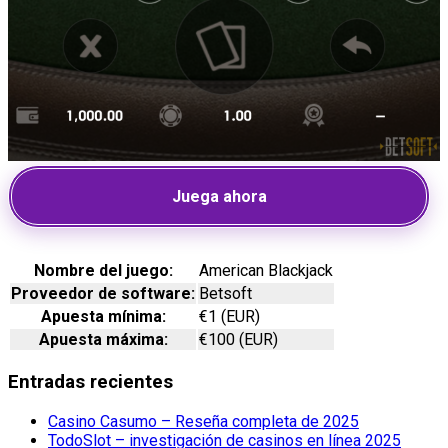
Juega ahora
Nombre del juego:
American Blackjack
Proveedor de software:
Betsoft
Apuesta mínima:
€1 (EUR)
Apuesta máxima:
€100 (EUR)
Entradas recientes
Casino Casumo – Reseña completa de 2025
TodoSlot – investigación de casinos en línea 2025