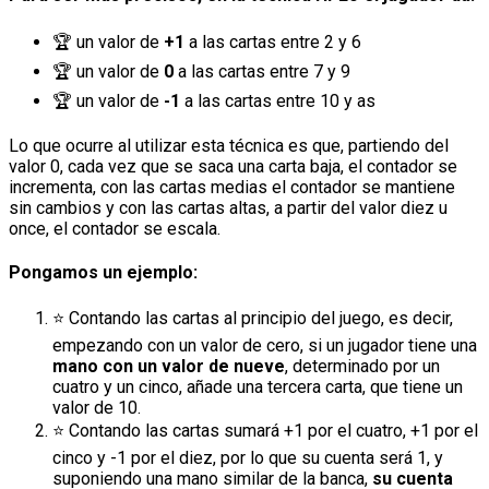
🏆 un valor de
+1
a las cartas entre 2 y 6
🏆 un valor de
0
a las cartas entre 7 y 9
🏆 un valor de
-1
a las cartas entre 10 y as
Lo que ocurre al utilizar esta técnica es que, partiendo del
valor 0, cada vez que se saca una carta baja, el contador se
incrementa, con las cartas medias el contador se mantiene
sin cambios y con las cartas altas, a partir del valor diez u
once, el contador se escala.
Pongamos un ejemplo:
⭐️ Contando las cartas al principio del juego, es decir,
empezando con un valor de cero, si un jugador tiene una
mano con un valor de nueve
, determinado por un
cuatro y un cinco, añade una tercera carta, que tiene un
valor de 10.
⭐️ Contando las cartas sumará +1 por el cuatro, +1 por el
cinco y -1 por el diez, por lo que su cuenta será 1, y
suponiendo una mano similar de la banca,
su cuenta