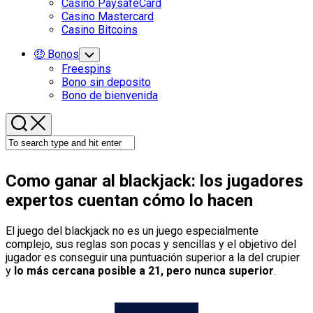
Casino PaysafeCard
Casino Mastercard
Casino Bitcoins
🤑 Bonos
Toggle
Child
Freespins
Menu
Bono sin deposito
Bono de bienvenida
Como ganar al blackjack: los jugadores
expertos cuentan cómo lo hacen
El juego del blackjack no es un juego especialmente
complejo, sus reglas son pocas y sencillas y el objetivo del
jugador es conseguir una puntuación superior a la del crupier
y
lo más cercana posible a 21, pero nunca superior
.