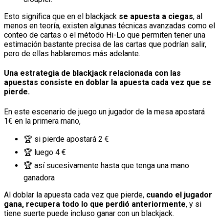
Esto significa que en el blackjack
se apuesta a ciegas
, al
menos en teoría, existen algunas técnicas avanzadas como el
conteo de cartas o el método Hi-Lo que permiten tener una
estimación bastante precisa de las cartas que podrían salir,
pero de ellas hablaremos más adelante.
Una estrategia de blackjack relacionada con las
apuestas consiste en doblar la apuesta cada vez que se
pierde.
En este escenario de juego un jugador de la mesa apostará
1€ en la primera mano,
🏆 si pierde apostará 2 €
🏆 luego 4 €
🏆 así sucesivamente hasta que tenga una mano
ganadora
Al doblar la apuesta cada vez que pierde,
cuando el jugador
gana, recupera todo lo que perdió anteriormente
, y si
tiene suerte puede incluso ganar con un blackjack.