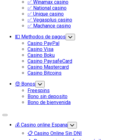
✅ Winamax casino
✅ National casino
✅ Unique casino
✅ Vegasplus casino
✅ Machance casino
💵 Methodos de pagos
Toggle
Child
Casino PayPal
Menu
Casino Visa
Casino Boku
Casino PaysafeCard
Casino Mastercard
Casino Bitcoins
🤑 Bonos
Toggle
Child
Freespins
Menu
Bono sin deposito
Bono de bienvenida
Expand
Menu
💰 Casino online Espana
Toggle
Child
📋 Casino Online Sin DNI
Menu