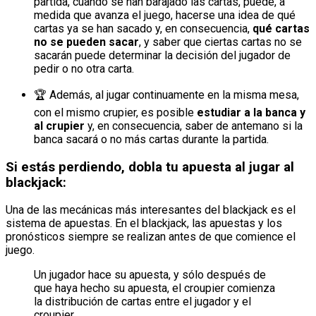
partida, cuando se han barajado las cartas, puede, a
medida que avanza el juego, hacerse una idea de qué
cartas ya se han sacado y, en consecuencia,
qué cartas
no se pueden sacar
, y saber que ciertas cartas no se
sacarán puede determinar la decisión del jugador de
pedir o no otra carta.
🏆 Además, al jugar continuamente en la misma mesa,
con el mismo crupier, es posible
estudiar a la banca y
al crupier
y, en consecuencia, saber de antemano si la
banca sacará o no más cartas durante la partida.
Si estás perdiendo, dobla tu apuesta al jugar al
blackjack:
Una de las mecánicas más interesantes del blackjack es el
sistema de apuestas. En el blackjack, las apuestas y los
pronósticos siempre se realizan antes de que comience el
juego.
Un jugador hace su apuesta, y sólo después de
que haya hecho su apuesta, el croupier comienza
la distribución de cartas entre el jugador y el
croupier.