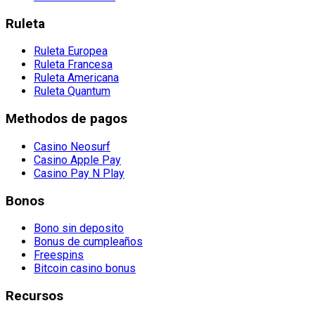
Ruleta
Ruleta Europea
Ruleta Francesa
Ruleta Americana
Ruleta Quantum
Methodos de pagos
Casino Neosurf
Casino Apple Pay
Casino Pay N Play
Bonos
Bono sin deposito
Bonus de cumpleaños
Freespins
Bitcoin casino bonus
Recursos