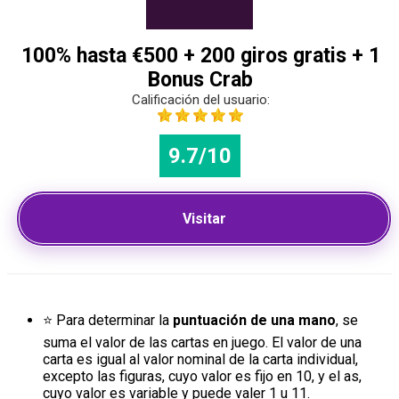
100% hasta €500 + 200 giros gratis + 1
Bonus Crab
Calificación del usuario:
9.7/10
Visitar
⭐️ Para determinar la
puntuación de una mano
, se
suma el valor de las cartas en juego. El valor de una
carta es igual al valor nominal de la carta individual,
excepto las figuras, cuyo valor es fijo en 10, y el as,
cuyo valor es variable y puede valer 1 u 11.