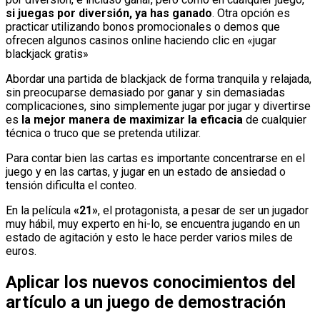
si juegas por diversión, ya has ganado
. Otra opción es
practicar utilizando bonos promocionales o demos que
ofrecen algunos casinos online haciendo clic en «jugar
blackjack gratis»
Abordar una partida de blackjack de forma tranquila y relajada,
sin preocuparse demasiado por ganar y sin demasiadas
complicaciones, sino simplemente jugar por jugar y divertirse
es
la mejor manera de maximizar la eficacia
de cualquier
técnica o truco que se pretenda utilizar.
Para contar bien las cartas es importante concentrarse en el
juego y en las cartas, y jugar en un estado de ansiedad o
tensión dificulta el conteo.
En la película
«21»
, el protagonista, a pesar de ser un jugador
muy hábil, muy experto en hi-lo, se encuentra jugando en un
estado de agitación y esto le hace perder varios miles de
euros.
Aplicar los nuevos conocimientos del
artículo a un juego de demostración