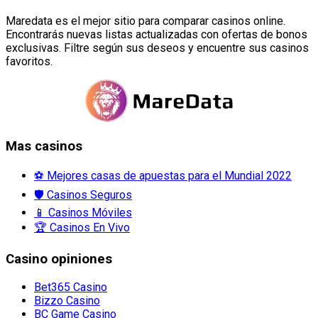
Maredata es el mejor sitio para comparar casinos online.
Encontrarás nuevas listas actualizadas con ofertas de bonos
exclusivas. Filtre según sus deseos y encuentre sus casinos
favoritos.
Mas casinos
⚽ Mejores casas de apuestas para el Mundial 2022
🛡️ Casinos Seguros
📱 Casinos Móviles
🏆 Casinos En Vivo
Casino opiniones
Bet365 Casino
Bizzo Casino
BC Game Casino