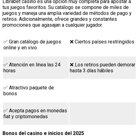
Librabet casino es una opción muy completa para apostar a
tus juegos favoritos. Su catálogo se compone de miles de
juegos y maneja una amplia variedad de métodos de pago y
retiros. Adicionalmente, ofrece grandes y constantes
promociones que agasajan a cualquier jugador.
✅ Gran catálogo de juegos
❌ Ciertos países restringidos
online y en vivo
✅ Atención en línea las 24
❌ Los retiros pueden demorar
horas
hasta 3 días hábiles
✅ Atractivo paquete de
bonos
✅ Acepta pagos en monedas
fiat y criptomonedas
Bonos del casino e inicios del 2025