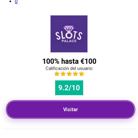
0
100% hasta €100
Calificación del usuario:
9.2/10
Visitar