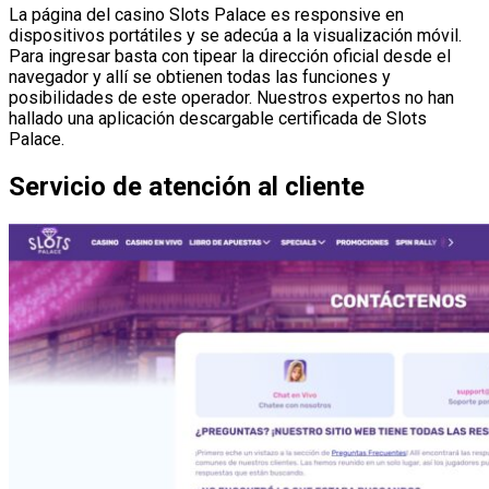
La página del casino Slots Palace es responsive en
dispositivos portátiles y se adecúa a la visualización móvil.
Para ingresar basta con tipear la dirección oficial desde el
navegador y allí se obtienen todas las funciones y
posibilidades de este operador. Nuestros expertos no han
hallado una aplicación descargable certificada de Slots
Palace.
Servicio de atención al cliente