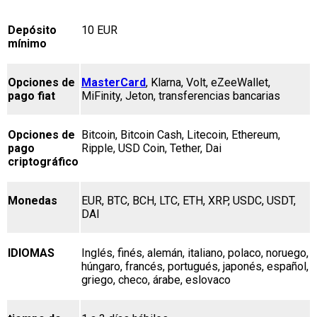
Depósito
10 EUR
mínimo
Opciones de
MasterCard
, Klarna, Volt, eZeeWallet,
pago fiat
MiFinity, Jeton, transferencias bancarias
Opciones de
Bitcoin, Bitcoin Cash, Litecoin, Ethereum,
pago
Ripple, USD Coin, Tether, Dai
criptográfico
Monedas
EUR, BTC, BCH, LTC, ETH, XRP, USDC, USDT,
DAI
IDIOMAS
Inglés, finés, alemán, italiano, polaco, noruego,
húngaro, francés, portugués, japonés, español,
griego, checo, árabe, eslovaco