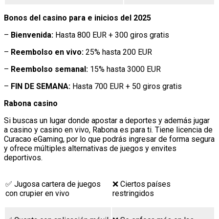
Bonos del casino para e inicios del 2025
–
Bienvenida:
Hasta 800 EUR + 300 giros gratis
–
Reembolso en vivo:
25% hasta 200 EUR
–
Reembolso semanal:
15% hasta 3000 EUR
–
FIN DE SEMANA:
Hasta 700 EUR + 50 giros gratis
Rabona casino
Si buscas un lugar donde apostar a deportes y además jugar
a casino y casino en vivo, Rabona es para ti. Tiene licencia de
Curacao eGaming, por lo que podrás ingresar de forma segura
y ofrece múltiples alternativas de juegos y envites
deportivos.
✅ Jugosa cartera de juegos
❌ Ciertos países
con crupier en vivo
restringidos