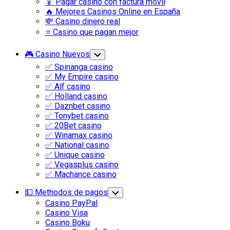
📱 Pagar casino con factura móvil
🔥 Mejores Casinos Online en España
💸 Casino dinero real
⭐️ Casino que pagan mejor
🎮 Casino Nuevos
Toggle
Child
✅ Spinanga casino
Menu
✅ My Empire casino
✅ Alf casino
✅ Holland casino
✅ Daznbet casino
✅ Tonybet casino
✅ 20Bet casino
✅ Winamax casino
✅ National casino
✅ Unique casino
✅ Vegasplus casino
✅ Machance casino
💵 Methodos de pagos
Toggle
Child
Casino PayPal
Menu
Casino Visa
Casino Boku