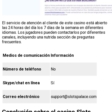
El servicio de atención al cliente de este casino está abierto
las 24 horas del día los 7 días de la semana en diferentes
idiomas. Los jugadores pueden contactarlos por diferentes
canales, incluyendo una nutrida sección de preguntas
frecuentes.
Medios de comunicación
Información
Número de teléfono
No
Skype/chat en línea
Sí
Correo electrónico
support@slotspalace.com