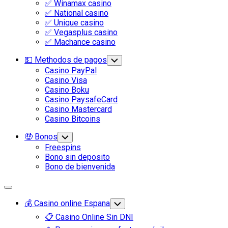
✅ Winamax casino
✅ National casino
✅ Unique casino
✅ Vegasplus casino
✅ Machance casino
💵 Methodos de pagos
Toggle
Child
Casino PayPal
Menu
Casino Visa
Casino Boku
Casino PaysafeCard
Casino Mastercard
Casino Bitcoins
🤑 Bonos
Toggle
Child
Freespins
Menu
Bono sin deposito
Bono de bienvenida
Expand
Menu
💰 Casino online Espana
Toggle
Child
📋 Casino Online Sin DNI
Menu