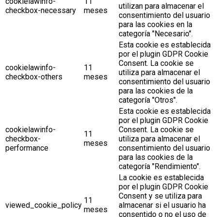
cookielawinfo-
11
utilizan para almacenar el
checkbox-necessary
meses
consentimiento del usuario
para las cookies en la
categoría "Necesario".
Esta cookie es establecida
por el plugin GDPR Cookie
Consent. La cookie se
cookielawinfo-
11
utiliza para almacenar el
checkbox-others
meses
consentimiento del usuario
para las cookies de la
categoría "Otros".
Esta cookie es establecida
por el plugin GDPR Cookie
cookielawinfo-
Consent. La cookie se
11
checkbox-
utiliza para almacenar el
meses
performance
consentimiento del usuario
para las cookies de la
categoría "Rendimiento".
La cookie es establecida
por el plugin GDPR Cookie
Consent y se utiliza para
11
viewed_cookie_policy
almacenar si el usuario ha
meses
consentido o no el uso de