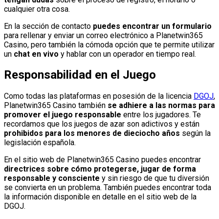
cualquier otra cosa.
En la sección de contacto
puedes encontrar un formulario
para rellenar y enviar un correo electrónico a Planetwin365
Casino, pero también la cómoda opción que te permite utilizar
un
chat en vivo
y hablar con un operador en tiempo real.
Responsabilidad en el Juego
Como todas las plataformas en posesión de la licencia
DGOJ
,
Planetwin365 Casino también
se adhiere a las normas para
promover el juego responsable
entre los jugadores. Te
recordamos que los juegos de azar son adictivos y están
prohibidos para los menores de dieciocho años
según la
legislación española.
En el sitio web de Planetwin365 Casino puedes encontrar
directrices sobre cómo protegerse, jugar de forma
responsable y consciente
y sin riesgo de que tu diversión
se convierta en un problema. También puedes encontrar toda
la información disponible en detalle en el sitio web de la
DGOJ.