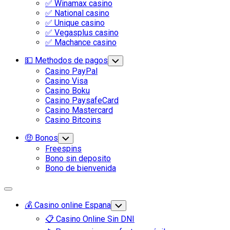
✅ Winamax casino
✅ National casino
✅ Unique casino
✅ Vegasplus casino
✅ Machance casino
💵 Methodos de pagos
Toggle
Child
Casino PayPal
Menu
Casino Visa
Casino Boku
Casino PaysafeCard
Casino Mastercard
Casino Bitcoins
🤑 Bonos
Toggle
Child
Freespins
Menu
Bono sin deposito
Bono de bienvenida
Expand
Menu
💰 Casino online Espana
Toggle
Child
📋 Casino Online Sin DNI
Menu