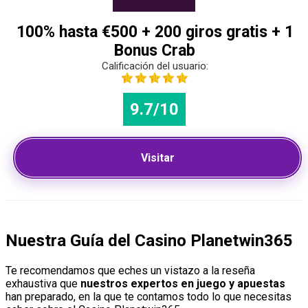
100% hasta €500 + 200 giros gratis + 1
Bonus Crab
Calificación del usuario:
9.7/10
Visitar
Nuestra Guía del Casino Planetwin365
Te recomendamos que eches un vistazo a la reseña
exhaustiva que
nuestros expertos en juego y apuestas
han preparado, en la que te contamos todo lo que necesitas