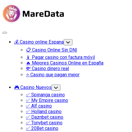
Skip
to
content
Expand
Menu
💰 Casino online Espana
Toggle
Child
📋 Casino Online Sin DNI
Menu
📱 Pagar casino con factura móvil
🔥 Mejores Casinos Online en España
💸 Casino dinero real
⭐️ Casino que pagan mejor
🎮 Casino Nuevos
Toggle
Child
✅ Spinanga casino
Menu
✅ My Empire casino
✅ Alf casino
✅ Holland casino
✅ Daznbet casino
✅ Tonybet casino
✅ 20Bet casino