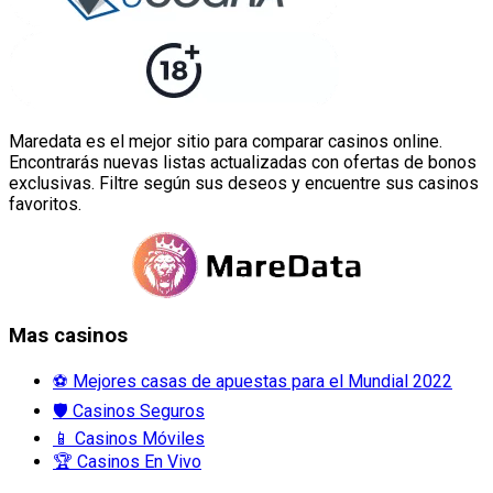
Maredata es el mejor sitio para comparar casinos online.
Encontrarás nuevas listas actualizadas con ofertas de bonos
exclusivas. Filtre según sus deseos y encuentre sus casinos
favoritos.
Mas casinos
⚽ Mejores casas de apuestas para el Mundial 2022
🛡️ Casinos Seguros
📱 Casinos Móviles
🏆 Casinos En Vivo