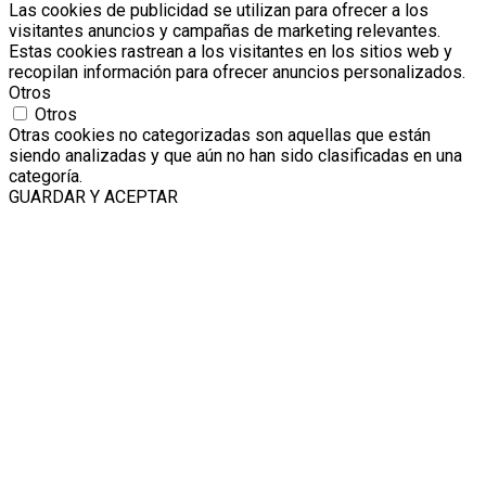
Las cookies de publicidad se utilizan para ofrecer a los
visitantes anuncios y campañas de marketing relevantes.
Estas cookies rastrean a los visitantes en los sitios web y
recopilan información para ofrecer anuncios personalizados.
Otros
Otros
Otras cookies no categorizadas son aquellas que están
siendo analizadas y que aún no han sido clasificadas en una
categoría.
GUARDAR Y ACEPTAR