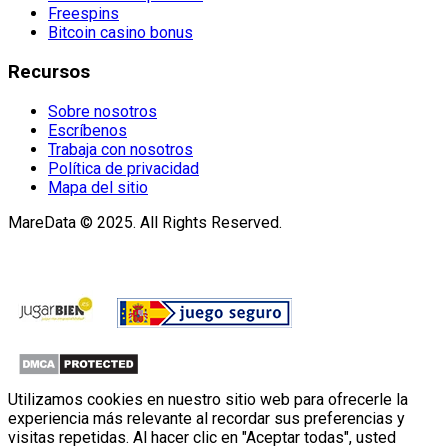
Freespins
Bitcoin casino bonus
Recursos
Sobre nosotros
Escríbenos
Trabaja con nosotros
Política de privacidad
Mapa del sitio
MareData © 2025. All Rights Reserved.
Utilizamos cookies en nuestro sitio web para ofrecerle la
experiencia más relevante al recordar sus preferencias y
visitas repetidas. Al hacer clic en "Aceptar todas", usted