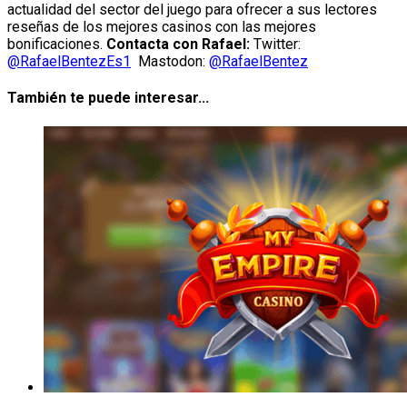
actualidad del sector del juego para ofrecer a sus lectores
reseñas de los mejores casinos con las mejores
bonificaciones.
Contacta con Rafael:
Twitter:
@RafaelBentezEs1
Mastodon:
@RafaelBentez
También te puede interesar...