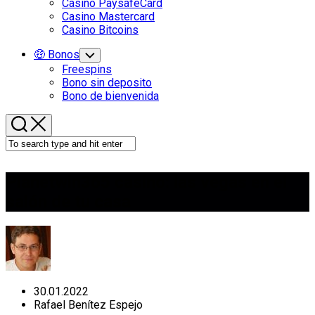
Casino PaysafeCard
Casino Mastercard
Casino Bitcoins
🤑 Bonos
Toggle
Child
Freespins
Menu
Bono sin deposito
Bono de bienvenida
Planetwin365 casino: las vegas en el
salón de tu casa
30.01.2022
Rafael Benítez Espejo