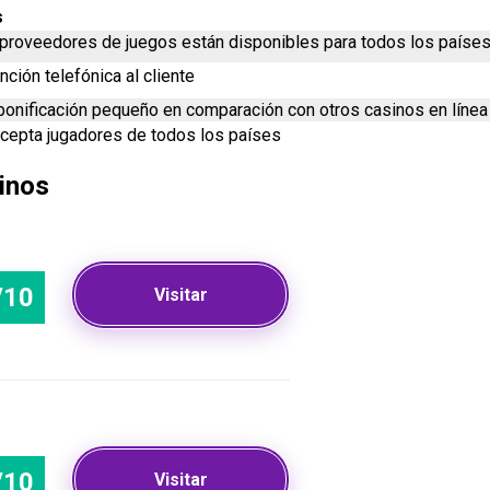
s
proveedores de juegos están disponibles para todos los paíse
ción telefónica al cliente
bonificación pequeño en comparación con otros casinos en línea
acepta jugadores de todos los países
inos
/10
Visitar
/10
Visitar