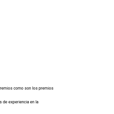
 premios como son los premios
s de experiencia en la