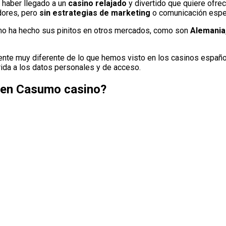
e haber llegado a un
casino relajado
y divertido que quiere ofre
dores, pero
sin estrategias de marketing
o comunicación espe
umo ha hecho sus pinitos en otros mercados, como son
Alemania,
ente muy diferente de lo que hemos visto en los casinos españ
ida a los datos personales y de acceso.
a en Casumo casino?