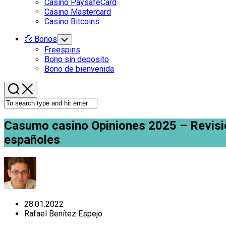
Casino PaysafeCard
Casino Mastercard
Casino Bitcoins
🤑 Bonos
Toggle
Child
Freespins
Menu
Bono sin deposito
Bono de bienvenida
Casumo casino Opiniones 2025 – Revisió
españoles
28.01.2022
Rafael Benítez Espejo