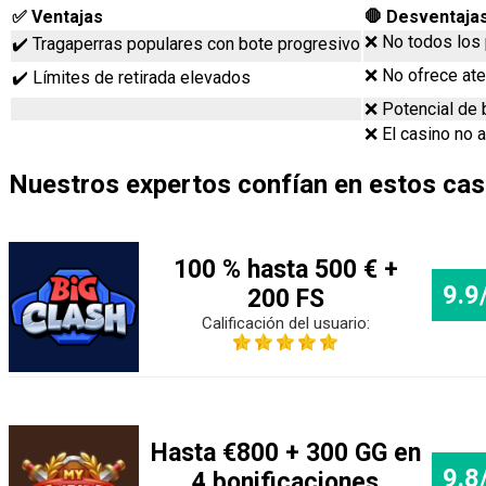
✅ Ventajas
🛑 Desventaja
❌ No todos los 
✔️ Tragaperras populares con bote progresivo
❌ No ofrece aten
✔️ Límites de retirada elevados
❌ Potencial de 
❌ El casino no 
Nuestros expertos confían en estos cas
100 % hasta 500 € +
9.9
200 FS
Calificación del usuario:
Hasta €800 + 300 GG en
9.8
4 bonificaciones