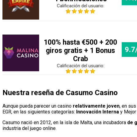
Calificación del usuario:
100% hasta €500 + 200
9.7
giros gratis + 1 Bonus
Crab
Calificación del usuario:
Nuestra reseña de Casumo Casino
Aunque pueda parecer un casino
relativamente joven
, en su
EGR, en las siguientes categorías:
Innovación Interna
y Mejor 
Casumo nació en 2012, en la isla de Malta, una incubadora
de 
industria del juego online.