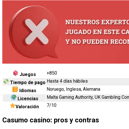
+850
Juegos
Hasta 4 días hábiles
Tiempo de pago
Noruego, Inglesa, Alemana
Idiomas
Malta Gaming Authority, UK Gambling C
Licencias
7/10
Valoración
Casumo casino: pros y contras