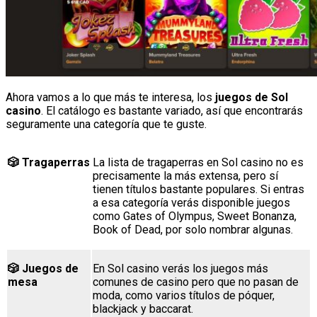
Ahora vamos a lo que más te interesa, los
juegos de Sol
casino
. El catálogo es bastante variado, así que encontrarás
seguramente una categoría que te guste.
🎲 Tragaperras
La lista de tragaperras en Sol casino no es
precisamente la más extensa, pero sí
tienen títulos bastante populares. Si entras
a esa categoría verás disponible juegos
como Gates of Olympus, Sweet Bonanza,
Book of Dead, por solo nombrar algunas.
🎲 Juegos de
En Sol casino verás los juegos más
mesa
comunes de casino pero que no pasan de
moda, como varios títulos de póquer,
blackjack y baccarat.