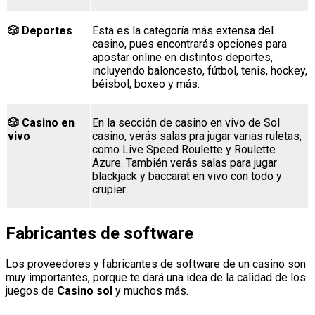
🎲 Deportes
Esta es la categoría más extensa del
casino, pues encontrarás opciones para
apostar online en distintos deportes,
incluyendo baloncesto, fútbol, tenis, hockey,
béisbol, boxeo y más.
🎲 Casino en
En la sección de casino en vivo de Sol
vivo
casino, verás salas pra jugar varias ruletas,
como Live Speed Roulette y Roulette
Azure. También verás salas para jugar
blackjack y baccarat en vivo con todo y
crupier.
Fabricantes de software
Los proveedores y fabricantes de software de un casino son
muy importantes, porque te dará una idea de la calidad de los
juegos de
Casino sol
y muchos más.