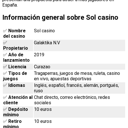
España.
Información general sobre Sol casino
✅
Nombre
Sol casino
del casino
✅
Galaktika N.V
Propietario
✅
Año de
2019
lanzamiento
✅
Licencia
Curazao
✅
Tipos de
Tragaperras, juegos de mesa, ruleta, casino
juegos
en vivo, apuestas deportivas
✅
Idiomas
Inglés, español, francés, alemán, portgués,
ruso
✅
Atención al
Chat directo, correo electrónico, redes
cliente
sociales
✅
Depósito
10 euros
mínimo
✅
Retiro
10 euros
mínimo