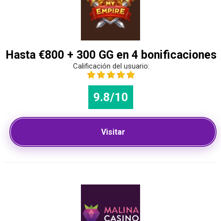
Hasta €800 + 300 GG en 4 bonificaciones
Calificación del usuario:
9.8/10
Visitar