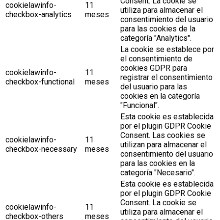
Consent. La cookie se
cookielawinfo-
11
utiliza para almacenar el
checkbox-analytics
meses
consentimiento del usuario
para las cookies de la
categoría "Analytics".
La cookie se establece por
el consentimiento de
cookies GDPR para
cookielawinfo-
11
registrar el consentimiento
checkbox-functional
meses
del usuario para las
cookies en la categoría
"Funcional".
Esta cookie es establecida
por el plugin GDPR Cookie
Consent. Las cookies se
cookielawinfo-
11
utilizan para almacenar el
checkbox-necessary
meses
consentimiento del usuario
para las cookies en la
categoría "Necesario".
Esta cookie es establecida
por el plugin GDPR Cookie
Consent. La cookie se
cookielawinfo-
11
utiliza para almacenar el
checkbox-others
meses