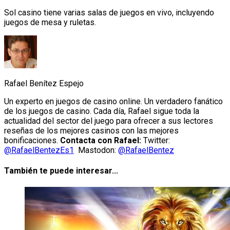
Sol casino tiene varias salas de juegos en vivo, incluyendo
juegos de mesa y ruletas.
Rafael Benítez Espejo
Un experto en juegos de casino online. Un verdadero fanático
de los juegos de casino. Cada día, Rafael sigue toda la
actualidad del sector del juego para ofrecer a sus lectores
reseñas de los mejores casinos con las mejores
bonificaciones.
Contacta con Rafael:
Twitter:
@RafaelBentezEs1
Mastodon:
@RafaelBentez
También te puede interesar...