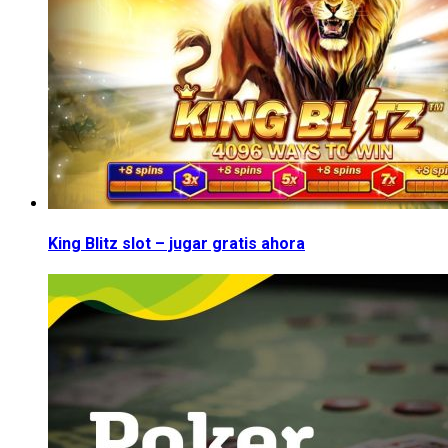
King Blitz slot – jugar gratis ahora