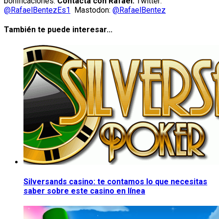
bonificaciones.
Contacta con Rafael:
Twitter:
@RafaelBentezEs1
Mastodon:
@RafaelBentez
También te puede interesar...
Silversands casino: te contamos lo que necesitas
saber sobre este casino en línea