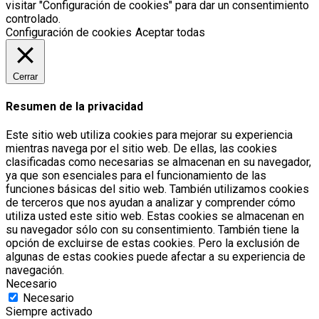
visitar "Configuración de cookies" para dar un consentimiento
controlado.
Configuración de cookies
Aceptar todas
Cerrar
Resumen de la privacidad
Este sitio web utiliza cookies para mejorar su experiencia
mientras navega por el sitio web. De ellas, las cookies
clasificadas como necesarias se almacenan en su navegador,
ya que son esenciales para el funcionamiento de las
funciones básicas del sitio web. También utilizamos cookies
de terceros que nos ayudan a analizar y comprender cómo
utiliza usted este sitio web. Estas cookies se almacenan en
su navegador sólo con su consentimiento. También tiene la
opción de excluirse de estas cookies. Pero la exclusión de
algunas de estas cookies puede afectar a su experiencia de
navegación.
Necesario
Necesario
Siempre activado