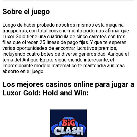
Sobre el juego
Luego de haber probado nosotros mismos esta máquina
tragaperras, con total convencimiento podemos afirmar que
Luxor Gold tiene una cuadrícula de cinco carretes con tres
filas que ofrecen 25 líneas de pago fijas. Y que te esperan
varias oportunidades de encontrar lucrativos premios,
incluyendo cuatro botes de diversa generosidad. Aunque el
tema del Antiguo Egipto sigue siendo interesante, el
impresionante modelo matemático te mantendrá aún más
absorto en el juego.
Los mejores casinos online para jugar a
Luxor Gold: Hold and Win: