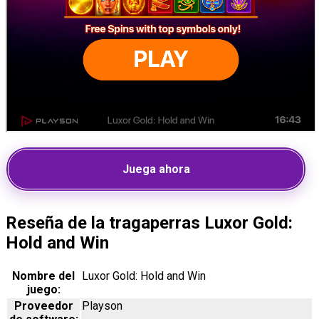
Juega ahora
Reseña de la tragaperras Luxor Gold:
Hold and Win
Nombre del
Luxor Gold: Hold and Win
juego:
Proveedor
Playson