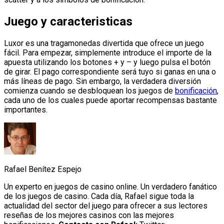
Juego y caracteristicas
Luxor es una tragamonedas divertida que ofrece un juego
fácil. Para empezar, simplemente introduce el importe de la
apuesta utilizando los botones + y – y luego pulsa el botón
de girar. El pago correspondiente será tuyo si ganas en una o
más líneas de pago. Sin embargo, la verdadera diversión
comienza cuando se desbloquean los juegos de
bonificación
,
cada uno de los cuales puede aportar recompensas bastante
importantes.
Rafael Benítez Espejo
Un experto en juegos de casino online. Un verdadero fanático
de los juegos de casino. Cada día, Rafael sigue toda la
actualidad del sector del juego para ofrecer a sus lectores
reseñas de los mejores casinos con las mejores