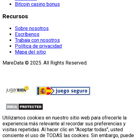
Bitcoin casino bonus
Recursos
Sobre nosotros
Escríbenos
Trabaja con nosotros
Política de privacidad
Mapa del sitio
MareData © 2025. All Rights Reserved.
Utilizamos cookies en nuestro sitio web para ofrecerle la
experiencia más relevante al recordar sus preferencias y
visitas repetidas. Al hacer clic en "Aceptar todas", usted
consiente el uso de TODAS las cookies. Sin embargo, puede