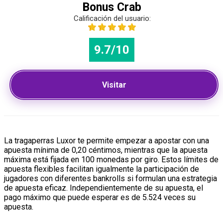
Bonus Crab
Calificación del usuario:
9.7/10
Visitar
La tragaperras Luxor te permite empezar a apostar con una
apuesta mínima de 0,20 céntimos, mientras que la apuesta
máxima está fijada en 100 monedas por giro. Estos límites de
apuesta flexibles facilitan igualmente la participación de
jugadores con diferentes bankrolls si formulan una estrategia
de apuesta eficaz. Independientemente de su apuesta, el
pago máximo que puede esperar es de 5.524 veces su
apuesta.