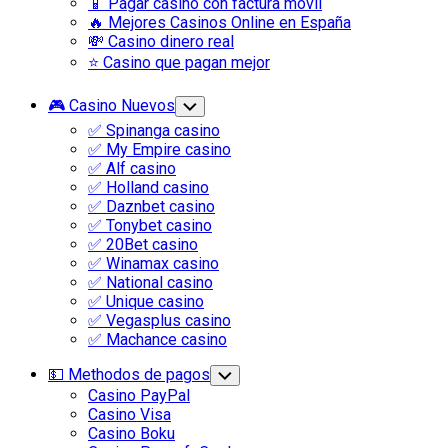
📱 Pagar casino con factura móvil
🔥 Mejores Casinos Online en España
💸 Casino dinero real
⭐️ Casino que pagan mejor
🎮 Casino Nuevos
Toggle
Child
✅ Spinanga casino
Menu
✅ My Empire casino
✅ Alf casino
✅ Holland casino
✅ Daznbet casino
✅ Tonybet casino
✅ 20Bet casino
✅ Winamax casino
✅ National casino
✅ Unique casino
✅ Vegasplus casino
✅ Machance casino
💵 Methodos de pagos
Toggle
Child
Casino PayPal
Menu
Casino Visa
Casino Boku