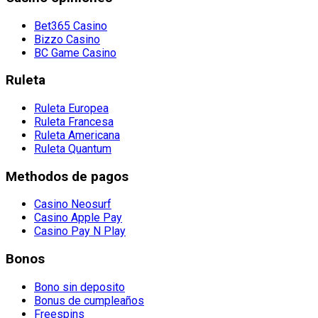
Bet365 Casino
Bizzo Casino
BC Game Casino
Ruleta
Ruleta Europea
Ruleta Francesa
Ruleta Americana
Ruleta Quantum
Methodos de pagos
Casino Neosurf
Casino Apple Pay
Casino Pay N Play
Bonos
Bono sin deposito
Bonus de cumpleaños
Freespins