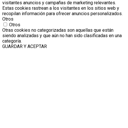
visitantes anuncios y campañas de marketing relevantes.
Estas cookies rastrean a los visitantes en los sitios web y
recopilan información para ofrecer anuncios personalizados.
Otros
Otros
Otras cookies no categorizadas son aquellas que están
siendo analizadas y que aún no han sido clasificadas en una
categoría.
GUARDAR Y ACEPTAR