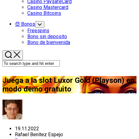
Casino PaysafeCard
Casino Mastercard
Casino Bitcoins
🤑 Bonos
Toggle
Child
Freespins
Menu
Bono sin deposito
Bono de bienvenida
Juega a la slot Luxor Gold (Playson) en
modo demo gratuito
19.11.2022
Rafael Benítez Espejo