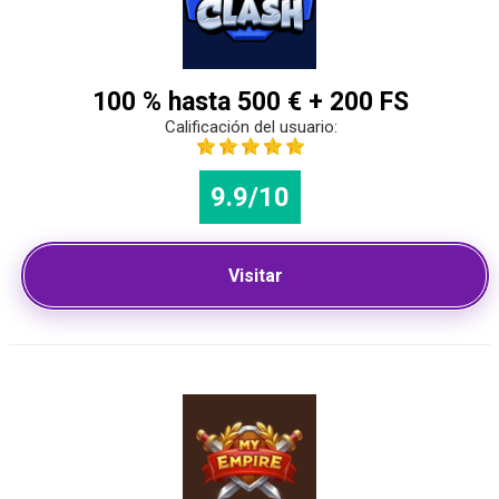
100 % hasta 500 € + 200 FS
Calificación del usuario:
9.9/10
Visitar