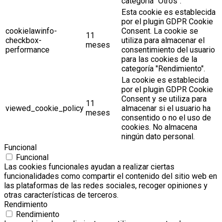
categoría "Otros".
Esta cookie es establecida
por el plugin GDPR Cookie
cookielawinfo-
Consent. La cookie se
11
checkbox-
utiliza para almacenar el
meses
performance
consentimiento del usuario
para las cookies de la
categoría "Rendimiento".
La cookie es establecida
por el plugin GDPR Cookie
Consent y se utiliza para
11
viewed_cookie_policy
almacenar si el usuario ha
meses
consentido o no el uso de
cookies. No almacena
ningún dato personal.
Funcional
Funcional
Las cookies funcionales ayudan a realizar ciertas
funcionalidades como compartir el contenido del sitio web en
las plataformas de las redes sociales, recoger opiniones y
otras características de terceros.
Rendimiento
Rendimiento