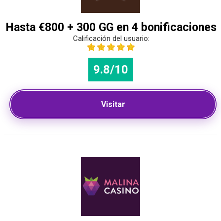
Hasta €800 + 300 GG en 4 bonificaciones
Calificación del usuario:
9.8/10
Visitar