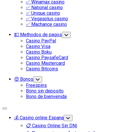
✅ Winamax casino
✅ National casino
✅ Unique casino
✅ Vegasplus casino
✅ Machance casino
💵 Methodos de pagos
Toggle
Child
Casino PayPal
Menu
Casino Visa
Casino Boku
Casino PaysafeCard
Casino Mastercard
Casino Bitcoins
🤑 Bonos
Toggle
Child
Freespins
Menu
Bono sin deposito
Bono de bienvenida
Expand
Menu
💰 Casino online Espana
Toggle
Child
📋 Casino Online Sin DNI
Menu