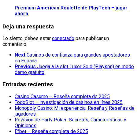
Premium American Roulette de PlayTech – jugar
ahora
Deja una respuesta
Lo siento, debes estar
conectado
para publicar un
comentario.
Next
Casinos de confianza para grandes apostadores
en España
Previous
Juega a la slot Luxor Gold (Playson) en modo
demo gratuito
Entradas recientes
Casino Casumo – Reseña completa de 2025
TodoSlot – investigación de casinos en línea 2025
Monopoly Casino: Mi experiencia, Reseña y Reseñas de
jugadores
Revisión de Party Poker: Secretos, Características y
Opiniones
Efbet – Reseña completa de 2025