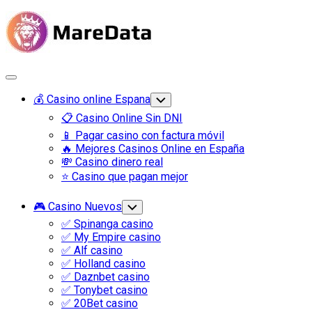
Skip
to
content
Expand
Menu
💰 Casino online Espana
Toggle
Child
📋 Casino Online Sin DNI
Menu
📱 Pagar casino con factura móvil
🔥 Mejores Casinos Online en España
💸 Casino dinero real
⭐️ Casino que pagan mejor
🎮 Casino Nuevos
Toggle
Child
✅ Spinanga casino
Menu
✅ My Empire casino
✅ Alf casino
✅ Holland casino
✅ Daznbet casino
✅ Tonybet casino
✅ 20Bet casino