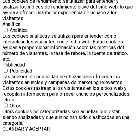
Las cookies de rendimiento se utilizan para entender y
analizar los índices de rendimiento clave del sitio web, lo que
ayuda a ofrecer una mejor experiencia de usuario a los
visitantes.
Analítica
Analítica
Las cookies analíticas se utilizan para entender cómo
interactúan los visitantes con el sitio web. Estas cookies
ayudan a proporcionar información sobre las métricas del
número de visitantes, la tasa de rebote, la fuente de tráfico,
etc.
Publicidad
Publicidad
Las cookies de publicidad se utilizan para ofrecer a los
visitantes anuncios y campañas de marketing relevantes.
Estas cookies rastrean a los visitantes en los sitios web y
recopilan información para ofrecer anuncios personalizados.
Otros
Otros
Otras cookies no categorizadas son aquellas que están
siendo analizadas y que aún no han sido clasificadas en una
categoría.
GUARDAR Y ACEPTAR