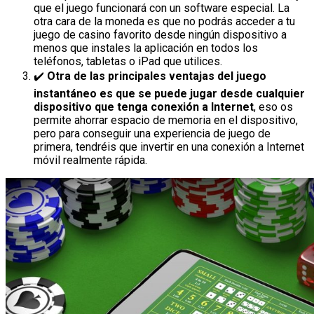
que el juego funcionará con un software especial. La
otra cara de la moneda es que no podrás acceder a tu
juego de casino favorito desde ningún dispositivo a
menos que instales la aplicación en todos los
teléfonos, tabletas o iPad que utilices.
✔️
Otra de las principales ventajas del juego
instantáneo es que se puede jugar desde cualquier
dispositivo que tenga conexión a Internet
, eso os
permite ahorrar espacio de memoria en el dispositivo,
pero para conseguir una experiencia de juego de
primera, tendréis que invertir en una conexión a Internet
móvil realmente rápida.