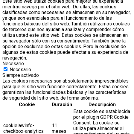
Este sitio web utiliza cookies para mejorar su experiencia
mientras navega por el sitio web. De ellas, las cookies
clasificadas como necesarias se almacenan en su navegador,
ya que son esenciales para el funcionamiento de las
funciones básicas del sitio web. También utilizamos cookies
de terceros que nos ayudan a analizar y comprender cómo
utiliza usted este sitio web. Estas cookies se almacenan en
su navegador sólo con su consentimiento. También tiene la
opción de excluirse de estas cookies. Pero la exclusión de
algunas de estas cookies puede afectar a su experiencia de
navegación.
Necesario
Necesario
Siempre activado
Las cookies necesarias son absolutamente imprescindibles
para que el sitio web funcione correctamente. Estas cookies
garantizan las funcionalidades básicas y las características
de seguridad del sitio web, de forma anónima.
Cookie
Duración
Descripción
Esta cookie es establecida
por el plugin GDPR Cookie
Consent. La cookie se
cookielawinfo-
11
utiliza para almacenar el
checkbox-analytics
meses