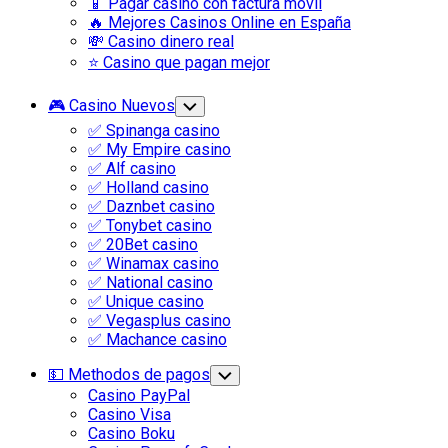
📱 Pagar casino con factura móvil
🔥 Mejores Casinos Online en España
💸 Casino dinero real
⭐️ Casino que pagan mejor
🎮 Casino Nuevos
Toggle
Child
✅ Spinanga casino
Menu
✅ My Empire casino
✅ Alf casino
✅ Holland casino
✅ Daznbet casino
✅ Tonybet casino
✅ 20Bet casino
✅ Winamax casino
✅ National casino
✅ Unique casino
✅ Vegasplus casino
✅ Machance casino
💵 Methodos de pagos
Toggle
Child
Casino PayPal
Menu
Casino Visa
Casino Boku