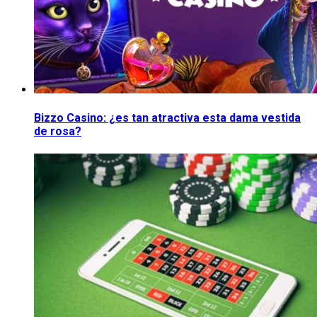
Bizzo Casino: ¿es tan atractiva esta dama vestida
de rosa?