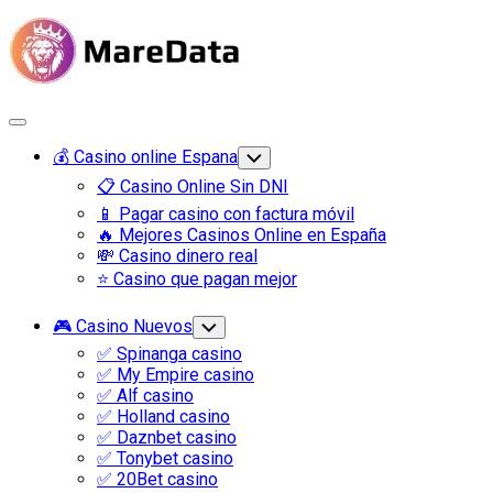
Skip
to
content
Expand
Menu
💰 Casino online Espana
Toggle
Child
📋 Casino Online Sin DNI
Menu
📱 Pagar casino con factura móvil
🔥 Mejores Casinos Online en España
💸 Casino dinero real
⭐️ Casino que pagan mejor
🎮 Casino Nuevos
Toggle
Child
✅ Spinanga casino
Menu
✅ My Empire casino
✅ Alf casino
✅ Holland casino
✅ Daznbet casino
✅ Tonybet casino
✅ 20Bet casino