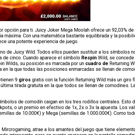
or opción para ti. Juicy Joker Mega Moolah ofrece un 92,03% de 
cia máxima. Con una matemática bastante equilibrada y la posibil
ece una potente experiencia de juego.
uno de Juicy Wild. Todos ellos pueden sustituir a los símbolos 
ea de cinco. Cuando aparece el símbolo
Respin
Wild, se concede 
pin Wilds, su posición es marcada por un
cuadro de
Returning Wi
da en la que todas las posiciones enmarcadas se llenan de como
obtienen 9
giros
gratis con la función Returning Wild más un giro fi
última tirada gratuita en la que todos se llenan de comodines. La
símbolos de comodín caigan en los tres rodillos centrales. Esto
ckpots, o un premio en efectivo de 1x, 2x o 3x la apuesta. Los va
(semillas de 10.000€) y Mega (semillas de 1.000.000€). Como to
Mircrogaming, atrae a los amantes del juego que tiene elementos