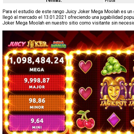
Temas:
Fruta
Para el estudio de este rango Juicy Joker Mega Moolah es un
llegó al mercado el 13.01.2021 ofreciendo una jugabilidad popu
Joker Mega Moolah en nuestro sitio como visitante sin necesid