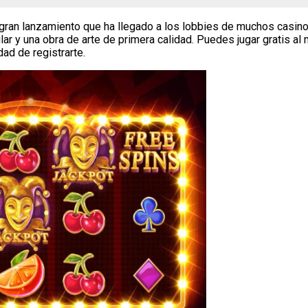
 gran lanzamiento que ha llegado a los lobbies de muchos casin
lar y una obra de arte de primera calidad. Puedes jugar gratis a
ad de registrarte.