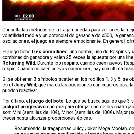
Consulta las métricas de la tragamonedas para ver si es la mej
volatilidad media y un potencial de ganancia de x500, la ganan
oscilaciones, el juego es siempre emocionante. En general, ofr
El juego tiene
tres comodines
: uno normal, uno de Respins y 
combinación ganadora y valen 25 veces la apuesta por una lín
Returning Wild
. Durante los respins, cuando caen nuevos Res
respin. Cuando no caen nuevos comodines, hay una última tira
Si se obtienen 3 símbolos scatter en los rodillos 1, 3 y 5, se 
es el
Juicy Wild
, que marca las posiciones con cuadros para la 
pueden reactivar.
Por último, el
juego del bote
. Lo que se busca aquí es que 3 
jackpot progresivo
que gira para otorgar uno de los cuatro ja
son: Mini (semillas de 10€), Minor (semillas de 100€), Major 
crecer hasta alcanzar proporciones épicas.
Resumiendo, la tragaperras Juicy Joker Mega Moolah, de 