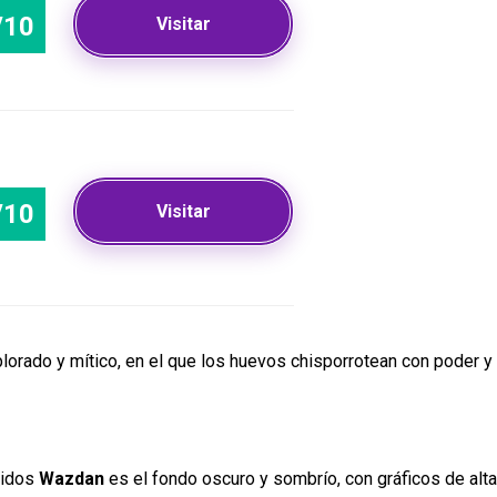
/10
Visitar
/10
Visitar
rado y mítico, en el que los huevos chisporrotean con poder y m
nidos
Wazdan
es el fondo oscuro y sombrío, con gráficos de alt