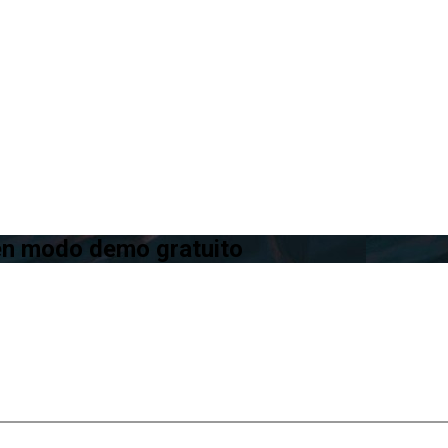
 en modo demo gratuito