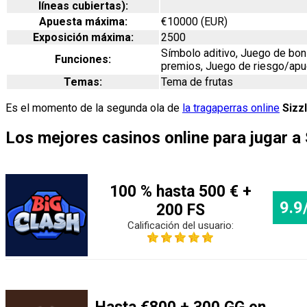
líneas cubiertas):
Apuesta máxima:
€10000 (EUR)
Exposición máxima:
2500
Símbolo aditivo, Juego de bon
Funciones:
premios, Juego de riesgo/apu
Temas:
Tema de frutas
Es el momento de la segunda ola de
la tragaperras online
Sizz
Los mejores casinos online para jugar a 
100 % hasta 500 € +
9.9
200 FS
Calificación del usuario: