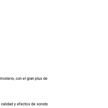
isterio, con el gran plus de
a calidad y efectos de sonido