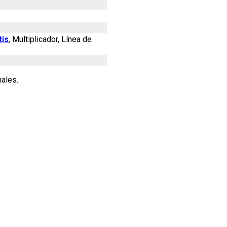
tis
, Multiplicador, Línea de
nales.