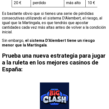
20 €
perdido
más alto
10 €
Es bastante obvio que si tienes una serie de pérdidas
consecutivas utilizando el sistema D’Alembert, el riesgo, al
igual que la Martingala, es que tendrás que apostar
cantidades cada vez más altas antes de volver a la condición
inicial.
Sin embargo,
el sistema D’Alembert tiene un riesgo
menor que la Martingala
.
Prueba una nueva estrategia para jugar
a la ruleta en los mejores casinos de
España: