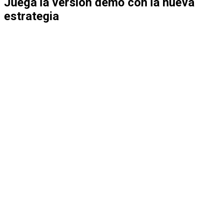
Juega la versión demo con la nueva
estrategia