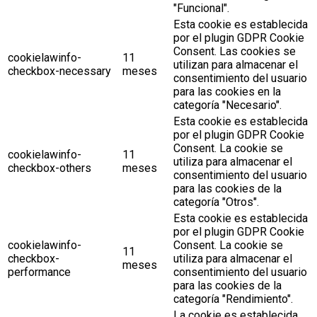
"Funcional".
Esta cookie es establecida
por el plugin GDPR Cookie
Consent. Las cookies se
cookielawinfo-
11
utilizan para almacenar el
checkbox-necessary
meses
consentimiento del usuario
para las cookies en la
categoría "Necesario".
Esta cookie es establecida
por el plugin GDPR Cookie
Consent. La cookie se
cookielawinfo-
11
utiliza para almacenar el
checkbox-others
meses
consentimiento del usuario
para las cookies de la
categoría "Otros".
Esta cookie es establecida
por el plugin GDPR Cookie
cookielawinfo-
Consent. La cookie se
11
checkbox-
utiliza para almacenar el
meses
performance
consentimiento del usuario
para las cookies de la
categoría "Rendimiento".
La cookie es establecida