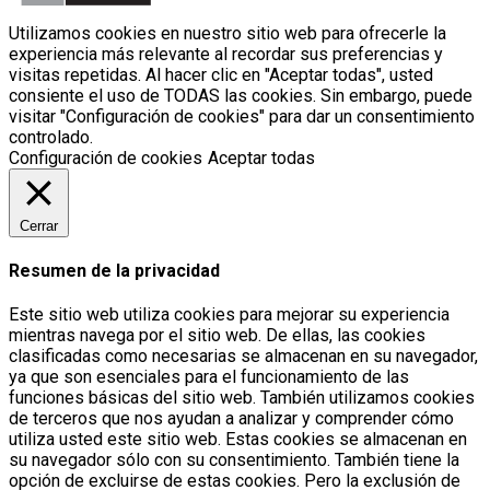
Utilizamos cookies en nuestro sitio web para ofrecerle la
experiencia más relevante al recordar sus preferencias y
visitas repetidas. Al hacer clic en "Aceptar todas", usted
consiente el uso de TODAS las cookies. Sin embargo, puede
visitar "Configuración de cookies" para dar un consentimiento
controlado.
Configuración de cookies
Aceptar todas
Cerrar
Resumen de la privacidad
Este sitio web utiliza cookies para mejorar su experiencia
mientras navega por el sitio web. De ellas, las cookies
clasificadas como necesarias se almacenan en su navegador,
ya que son esenciales para el funcionamiento de las
funciones básicas del sitio web. También utilizamos cookies
de terceros que nos ayudan a analizar y comprender cómo
utiliza usted este sitio web. Estas cookies se almacenan en
su navegador sólo con su consentimiento. También tiene la
opción de excluirse de estas cookies. Pero la exclusión de