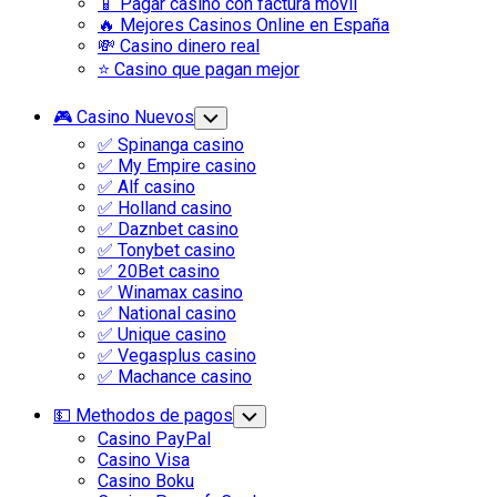
📱 Pagar casino con factura móvil
🔥 Mejores Casinos Online en España
💸 Casino dinero real
⭐️ Casino que pagan mejor
🎮 Casino Nuevos
Toggle
Child
✅ Spinanga casino
Menu
✅ My Empire casino
✅ Alf casino
✅ Holland casino
✅ Daznbet casino
✅ Tonybet casino
✅ 20Bet casino
✅ Winamax casino
✅ National casino
✅ Unique casino
✅ Vegasplus casino
✅ Machance casino
💵 Methodos de pagos
Toggle
Child
Casino PayPal
Menu
Casino Visa
Casino Boku