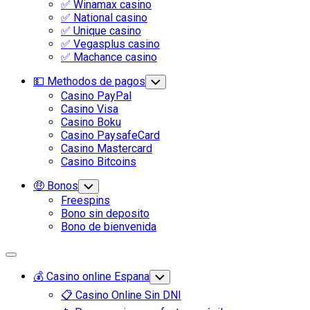
✅ Winamax casino
✅ National casino
✅ Unique casino
✅ Vegasplus casino
✅ Machance casino
💵 Methodos de pagos
Toggle
Child
Casino PayPal
Menu
Casino Visa
Casino Boku
Casino PaysafeCard
Casino Mastercard
Casino Bitcoins
🤑 Bonos
Toggle
Child
Freespins
Menu
Bono sin deposito
Bono de bienvenida
Expand
Menu
💰 Casino online Espana
Toggle
Child
📋 Casino Online Sin DNI
Menu