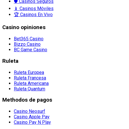
🛡️ Casinos Seguros
📱 Casinos Móviles
🏆 Casinos En Vivo
Casino opiniones
Bet365 Casino
Bizzo Casino
BC Game Casino
Ruleta
Ruleta Europea
Ruleta Francesa
Ruleta Americana
Ruleta Quantum
Methodos de pagos
Casino Neosurf
Casino Apple Pay
Casino Pay N Play