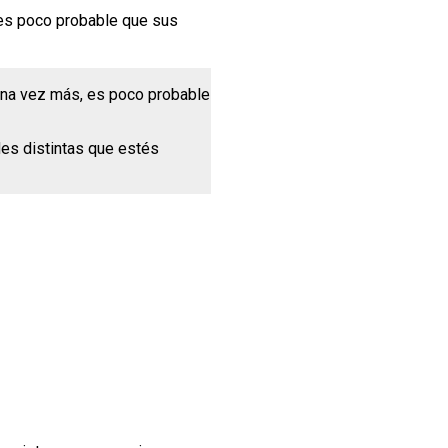
, es poco probable que sus
 Una vez más, es poco probable
des distintas que estés