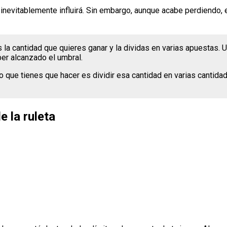
ue inevitablemente influirá. Sin embargo, aunque acabe perdiendo
 la cantidad que quieres ganar y la dividas en varias apuestas.
ber alcanzado el umbral.
 que tienes que hacer es dividir esa cantidad en varias cantida
e la ruleta