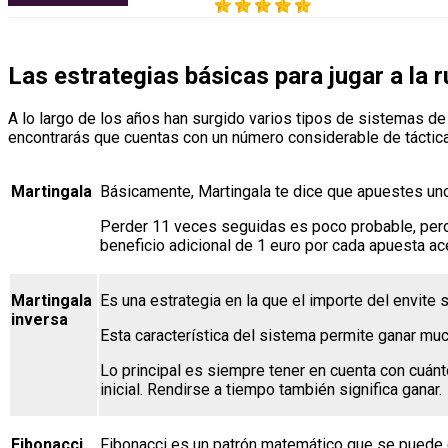
Las estrategias básicas para jugar a la 
A lo largo de los años han surgido varios tipos de sistemas de 
encontrarás que cuentas con un número considerable de tácticas
Martingala
Básicamente, Martingala te dice que apuestes un
Perder 11 veces seguidas es poco probable, pero 
beneficio adicional de 1 euro por cada apuesta ace
Martingala
Es una estrategia en la que el importe del envite
inversa
Esta característica del sistema permite ganar mu
Lo principal es siempre tener en cuenta con cuá
inicial. Rendirse a tiempo también significa ganar.
Fibonacci
Fibonacci es un patrón matemático que se puede enco