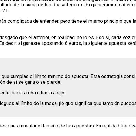
sultado de la suma de los dos anteriores. Si quisiéramos saber
= 21.
más complicada de entender, pero tiene el mismo principio que la
sgado que el anterior, en realidad: no lo es. Eso sí, cada vez q
s decir, si ganaste apostando 8 euros, la siguiente apuesta será
re que cumplas el límite mínimo de apuesta. Esta estrategia consi
ón de si se gana o se pierde.
ente, hacia arriba o hacia abajo.
legues al límite de la mesa, ¡lo que significa que también puede
nes que aumentar el tamaño de tus apuestas. En realidad fue dis