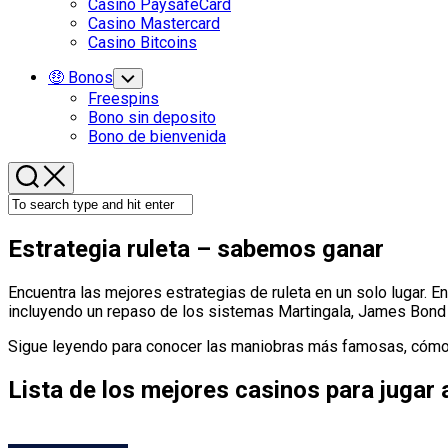
Casino PaysafeCard
Casino Mastercard
Casino Bitcoins
🤑 Bonos
Toggle
Child
Freespins
Menu
Bono sin deposito
Bono de bienvenida
Estrategia ruleta – sabemos ganar
Encuentra las mejores estrategias de ruleta en un solo lugar. 
incluyendo un repaso de los sistemas Martingala, James Bond
Sigue leyendo para conocer las maniobras más famosas, cómo jug
Lista de los mejores casinos para jugar 