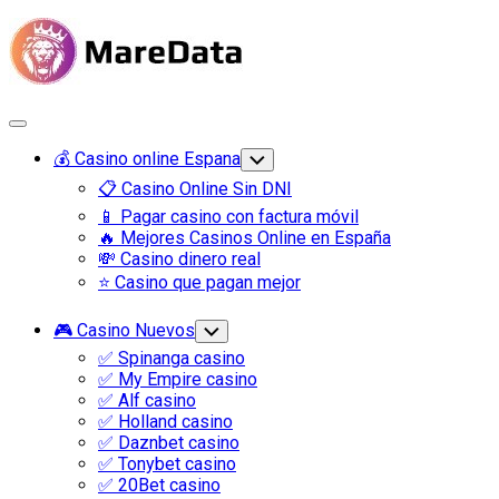
Skip
to
content
Expand
Menu
💰 Casino online Espana
Toggle
Child
📋 Casino Online Sin DNI
Menu
📱 Pagar casino con factura móvil
🔥 Mejores Casinos Online en España
💸 Casino dinero real
⭐️ Casino que pagan mejor
🎮 Casino Nuevos
Toggle
Child
✅ Spinanga casino
Menu
✅ My Empire casino
✅ Alf casino
✅ Holland casino
✅ Daznbet casino
✅ Tonybet casino
✅ 20Bet casino