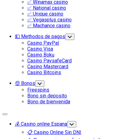
✅ Winamax casino
✅ National casino
✅ Unique casino
✅ Vegasplus casino
✅ Machance casino
💵 Methodos de pagos
Toggle
Child
Casino PayPal
Menu
Casino Visa
Casino Boku
Casino PaysafeCard
Casino Mastercard
Casino Bitcoins
🤑 Bonos
Toggle
Child
Freespins
Menu
Bono sin deposito
Bono de bienvenida
Expand
Menu
💰 Casino online Espana
Toggle
Child
📋 Casino Online Sin DNI
Menu