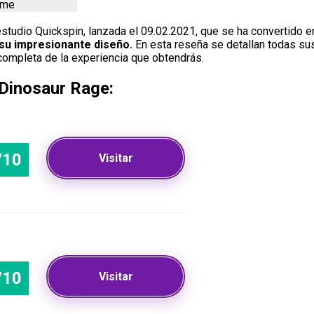
eme
studio Quickspin, lanzada el 09.02.2021, que se ha convertido en
su impresionante diseño.
En esta reseña se detallan todas sus 
 completa de la experiencia que obtendrás.
 Dinosaur Rage:
/10
Visitar
/10
Visitar