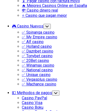
📱 Pagar casino con factura móvil
🔥 Mejores Casinos Online en España
💸 Casino dinero real
⭐️ Casino que pagan mejor
🎮 Casino Nuevos
Toggle
Child
✅ Spinanga casino
Menu
✅ My Empire casino
✅ Alf casino
✅ Holland casino
✅ Daznbet casino
✅ Tonybet casino
✅ 20Bet casino
✅ Winamax casino
✅ National casino
✅ Unique casino
✅ Vegasplus casino
✅ Machance casino
💵 Methodos de pagos
Toggle
Child
Casino PayPal
Menu
Casino Visa
Casino Boku