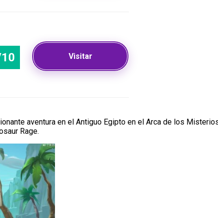
/10
Visitar
ionante aventura en el Antiguo Egipto en el Arca de los Misterios 
nosaur Rage.