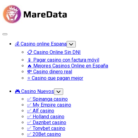
Skip
to
content
Expand
Menu
💰 Casino online Espana
Toggle
Child
📋 Casino Online Sin DNI
Menu
📱 Pagar casino con factura móvil
🔥 Mejores Casinos Online en España
💸 Casino dinero real
⭐️ Casino que pagan mejor
🎮 Casino Nuevos
Toggle
Child
✅ Spinanga casino
Menu
✅ My Empire casino
✅ Alf casino
✅ Holland casino
✅ Daznbet casino
✅ Tonybet casino
✅ 20Bet casino