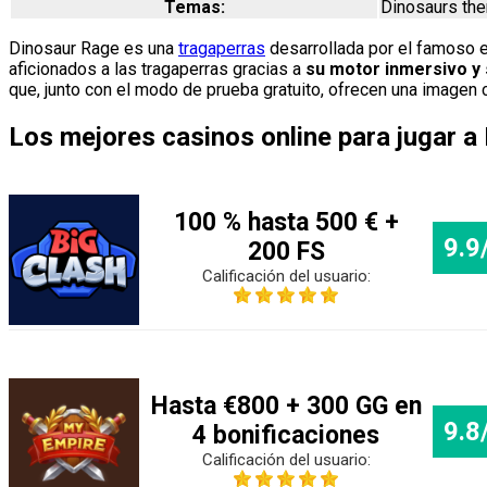
Temas:
Dinosaurs th
Dinosaur Rage es una
tragaperras
desarrollada por el famoso e
aficionados a las tragaperras gracias a
su motor inmersivo y 
que, junto con el modo de prueba gratuito, ofrecen una imagen
Los mejores casinos online para jugar a
100 % hasta 500 € +
9.9
200 FS
Calificación del usuario:
Hasta €800 + 300 GG en
9.8
4 bonificaciones
Calificación del usuario: