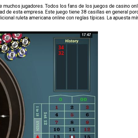
e muchos jugadores. Todos los fans de los juegos de casino on
dad de esta empresa. Este juego tiene 38 casillas en general po
adicional ruleta americana online con reglas típicas. La apuesta 