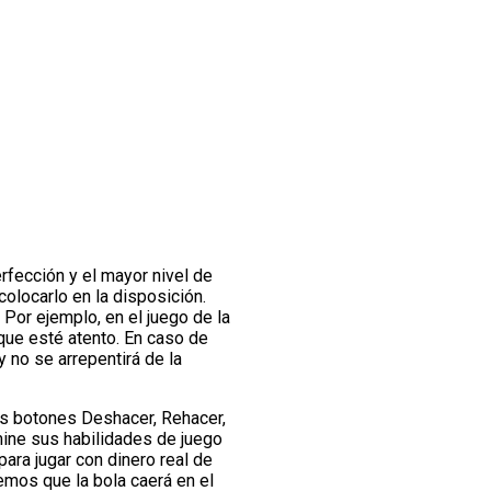
rfección y el mayor nivel de
colocarlo en la disposición.
Por ejemplo, en el juego de la
que esté atento. En caso de
 no se arrepentirá de la
des botones Deshacer, Rehacer,
omine sus habilidades de juego
para jugar con dinero real de
emos que la bola caerá en el