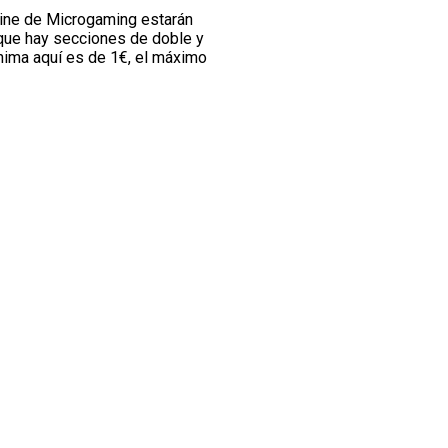
line de Microgaming estarán
rque hay secciones de doble y
mínima aquí es de 1€, el máximo