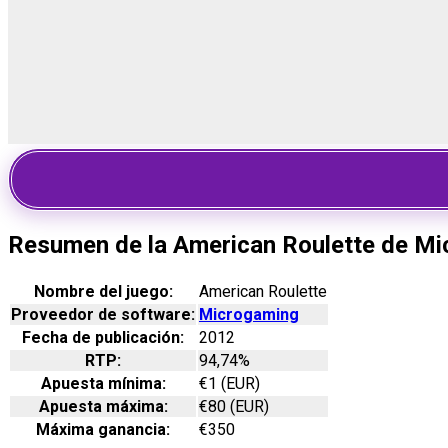
Resumen de la American Roulette de M
Nombre del juego:
American Roulette
Proveedor de software:
Microgaming
Fecha de publicación:
2012
RTP:
94,74%
Apuesta mínima:
€1 (EUR)
Apuesta máxima:
€80 (EUR)
Máxima ganancia:
€350