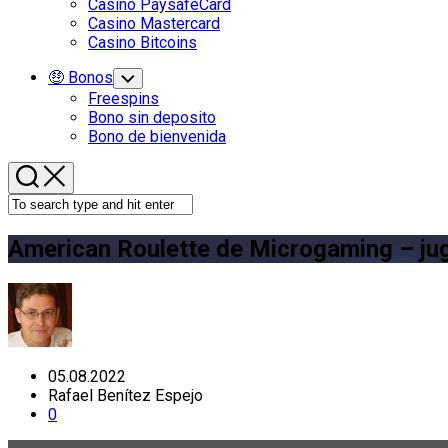
Casino PaysafeCard
Casino Mastercard
Casino Bitcoins
🤑 Bonos
Toggle
Child
Freespins
Menu
Bono sin deposito
Bono de bienvenida
American Roulette de Microgaming – ju
05.08.2022
Rafael Benítez Espejo
0