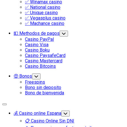
✅ Winamax casino
✅ National casino
✅ Unique casino
✅ Vegasplus casino
✅ Machance casino
💵 Methodos de pagos
Toggle
Child
Casino PayPal
Menu
Casino Visa
Casino Boku
Casino PaysafeCard
Casino Mastercard
Casino Bitcoins
🤑 Bonos
Toggle
Child
Freespins
Menu
Bono sin deposito
Bono de bienvenida
Expand
Menu
💰 Casino online Espana
Toggle
Child
📋 Casino Online Sin DNI
Menu