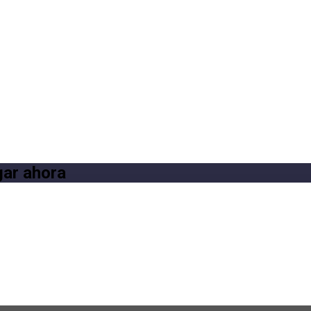
gar ahora