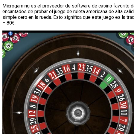
Microgaming es el proveedor de software de casino favorito d
encantados de probar el juego de ruleta americana de alta cali
simple cero en la rueda. Esto significa que este juego es la tr
– 80€.