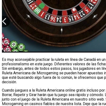
Es muy aconsejable practicar la ruleta en línea de Canadá en un
profesionalismo en este juego. Diferentes valores de las fichas
Sin embargo, antes de todos estos pasos, los jugadores en líne
Ruleta Americana de Microgaming se pueden hacer apuestas inte
que esté buscando algo fuera de lo común, le ofrecemos que pr
decisión.
Cuando juegues a la Ruleta Americana online gratis incluso por
Borrar, Repetir y Girar harán que tu juego sea rápido y cómodo.
junto con el juego de la Ruleta Americana en nuestro sitio web. S
Microgaming en casinos fiables de nuestra lista. Deje que la r